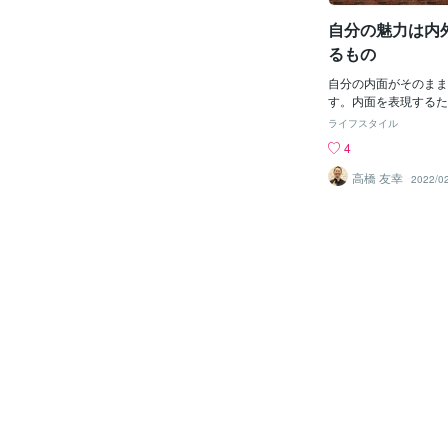
い情緒がぐちゃぐちゃ
自分の魅力は内
町田さん、アニメ原作
本見たそうです、片方
るもの
泣いてしまいぐちゃぐ
さん。上映時間の都合
自分の内面がそのまま
すぐにいかなければい
す。内面を表現するた
ていると魂を揺さぶる
いますかね。その姿に
ライフスタイル
わぁああああ！と声を
か、徳性がにじみ出て
4
興奮してしまい、その
表現するためのものに
ルだったようです。若
と心身とも健康であれ
高橋 友幸
2022/0
スシローが好きな町田
姿に落ち着くんじゃな
いた時間の為待合室で
外から自分を磨きたい
服をきた集団が入って
印象も強み強みを最大
高校の学生であろうと
ウェルスダイナミクス
っと野球部なのかな？
ワーク「内的価値」。
んでいると、先輩の立
ら）の人格は人からの
向かって「撮影してき
のブランドになります
つ。後輩は「はい、い
ものじゃなくて、この
した」とスマホの動画
素、情熱、才能、知識
田は動画は見てないの
的の総合的な印象なん
らしてある事が想像で
れぞれを磨くことでよ
テンポを意識しすぎて
いく。それは内的な価
てるよねやっぱり」後
た目ににじみ出るので
かない内外面の一致内
反応が態度、所作など