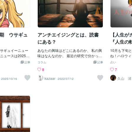
上半期 ウサギュ
アンチエイジングとは、読書
【人生が
にある？
『人生の
リチュア
サギュイーニュー
あなたの興味はどこにあるのか、 私の興
10月も下旬
ニュースは2025年
味はなんなのか、 最近の研究で分かった
ね！ハロウィ
た事をお伝えします
ことですが、 老化は身体からではなく、
ＣＭはクリス
記事
コラム
記事
占い
らポケモン新作発
感覚や感情から 始まると言われていま
増えクリスマ
8
7
ン側で出演オーデ
す。 会社組織だけ、家族だけと同じ人た
す。そして、
次選考で落ちるう
ちだけと 付き合っていると人の感覚や感
プライベート
kazaar
久山 渚
2025/10/16
2022/07/12
ポケモンに出演す
情に刺激は ほとんどありません。 刺激が
為、来月の1
ンを受けたのです
ないと、脳はどんどん鈍っていきます。
す。11月は
しまいました。理
若さの秘訣のために、脳の前頭葉に刺激
頃であり、 
うですが、面談時
を与える必要があります。 最近小さな感
も過ごしやす
手に応募しちゃっ
動を自身の脳に日々与えていますか？ほ
にも最高の季
度も言っていたよ
とんどの人は食べ物などにはをつけてい
は霜降月(し
アイドルあるある
ますが、 脳に取り込む（インプット）に
ように、11
れたのが主な原因
関する情報はあまり気にしていません。
し、やがて寒
好きの町田さん、
是非スマホだけのの情報から脱却して、
ごしやすい上
の映画を見てしま
本を通じて自身の興味がある、質の良い
取れるので、