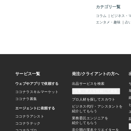
れるような感じです。
カテゴリ一覧
る外見にも影響するよ
すよね。内外面の一致
コラム
｜
ビジネス・
ない。取り繕っても見
エンタメ・趣味
｜
占
るものです。外見だけ
しっかり向き合って理
げたいですよね。この
たの総合的な魅力が分
そのまま外面にも現れ