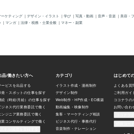
そしてそれを形作
うな気がするんで
はごまかしが利か
マーケティング
｜
デザイン・イラスト
｜
学び
｜
写真・動画
｜
音声・音楽
｜
美容・
る人が見れば分か
い
｜
マンガ
｜
法律・税務・士業全般
｜
マネー・副業
でなく、内面にも
想の自分を造り上
サービスで、あな
かります。それは
ているものです。