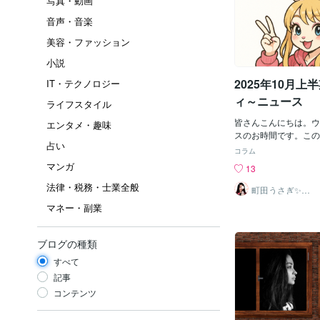
写真・動画
音声・音楽
美容・ファッション
小説
2025年10月
IT・テクノロジー
ィ～ニュース
ライフスタイル
皆さんこんにちは。ウ
エンタメ・趣味
スのお時間です。この
占い
10月上半期に起こっ
コラム
まずはこのニュースか
マンガ
13
売！町田うさぎポケモ
法律・税務・士業全般
ィション受けるも、一
町田うさぎ✨閃
光の幸せ届け人
さぎの町田さんが新作
マネー・副業
♡怪談師⛩️
るためにオーディショ
が、一次選考で落ちて
由は様々な説があるよ
ブログの種類
に「いやー、家族が勝
すべて
たんですよね～」と何
うで、面接官から男性
記事
言ってる痛い奴と思わ
コンテンツ
のようです。自称映画
一日に二本アニメ原作