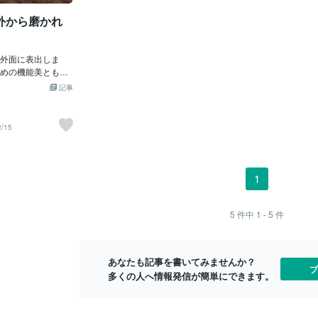
になる映画好きな
インプットをしてみてはいかがでしょう
しやすいく、
外から磨かれ
の映画を一日で二
か。では、本当に読書によって前頭葉が
上昇したり、
の映画では感動で
鍛えられ、 刺激に与えることができるか
成果が出てく
ちゃになった町田
というと、 実はインプットよりもアウト
の自然の恩恵
で二本目の映画に
外面に表出しま
プットにポイントがあります。 このアウ
行けば、心身
かず、そのまま見
めの機能美ともい
トプットに私たちは最も時間を割かなけ
自身の向上に
シーンの連続にう
品性とか、知性と
ればいけなかったのです。 ということ
す。そんな安
記事
荒げる瞬間前まで
くる。体もそれを
で、今日から行うことができるアウトプ
訪れるサイン
日は寝れず、オー
変わっていく。あ
ット力を鍛えるアクションをご紹介させ
の転機として
さを知る町田さん
ば、ありのままの
て頂きます！ ・寝る前に毎日日記を書く
異なります。
2/15
さん。込み合って
いでしょうか。内
→思い出すことが重要なトレーニングと
変化があると
待っていると、制
ですね。相手への
なる →今日いいことを思い出すことで自
ん。今回は人
来た。多分近くの
限活用する理論、
己重要感が高まる ・新しい学びを誰かに
して訪れるサ
思う町田さん。き
の強みのフレーム
話す →SNSやブログ、Facebookなどに
ていきます。
1
と町田さんが微笑
この5番目（下か
書き出す →他人に見られるということが
過労でもない
場の学生が後輩に
評判、個人として
重要 ・新しい人と知り合う、知らないも
になったら、
た？」と言い放
。これは、単一の
のを知る →今まで会ったことのない人に
ことを示すス
5
件中
1 - 5
件
ちよう撮ってきま
人格以外の5つの要
会うことで、 脳に刺激を与えることが可
れません。眠
を先輩に見せる町
、人脈、そして目
能となります。 新しいコミュニティなど
前兆として頻
だが二人の会話か
です。だから、そ
もおすすめです。 人生100年時代です。
の中で自分の
あなたも記事を書いてみませんか？
きた先輩「うーん
り魅力的になって
まだまだ長い人生、日常を豊かにするた
性が高いとも
ブ
多くの人へ情報発信が簡単にできます。
、早口になりすぎ
値から、外面、見
めに 一緒
たときは出来
輩「やっ
す。ごまかしが利
っかりと睡眠
面による外部への
振る舞いに表現さ