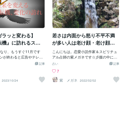
ガラッと変わる】
若さは内面から怒り不平不満
転機』に訪れるスピ
が多い人は老け顔・老け顔隠
ルサイン！
しをしています
となり、もうすぐ11月です
こんにちは。恋愛小説作家＆スピリチュ
ンが終わると広告やテレビ
アル占師の紫メガネです☆彡腹の中に怒
マスの訪れを感じる内容が
りや不平不満を溜め込んだまま蓋をして
記事
占い
記事
スモードが高まっていきま
いる人は老けています。それは表情に全
7
すぐに12月に入りお仕事や
て出ていて見ていると分かります。そし
の予定も忙しくなっていく
て自分でも本当は老け顔で醜いのを分か
紫 メガネ
2023/10/24
2022/02/02
1月はとても大切な時期で
っているので老け顔を隠す髪形をしてい
季節で言えば晩秋から初冬の
ます。芸能人でも見ていれば分かります
この時期は1年の間でもとて
が、ロングでも顔をハッキリ見せている
く、自分の能力を高めるの
人と隠して顔をごまかしている人がいま
節でもあります。古くから
す。表情は心の表れですから、どんなに
もふりづき)と呼ばれている
作り笑顔をしていても隠し切れません。
月は立冬を迎えて涼しさが増
顔色や肌の血色は髪形で顔を隠していて
くなっていく時期です。過
も分かりますし目つきは隠せません。腹
に秋の紅葉の美しさを感じ
黒い人は表情が暗く血色が悪いので、い
人の波動や精神状態は安定
くら老け顔隠しの髪形をしててもすぐわ