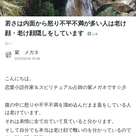
若さは内面から怒り不平不満が多い人は老け
顔・老け顔隠しをしています
記事
占い
紫 メガネ
2022/02/02 05:48
こんにちは。
恋愛小説作家＆スピリチュアル占師の紫メガネです☆彡
腹の中に怒りや不平不満を溜め込んだまま蓋をしている人
は老けています。
それは表情に全て出ていて見ていると分かります。
そして自分でも本当は老け顔で醜いのを分かっているので