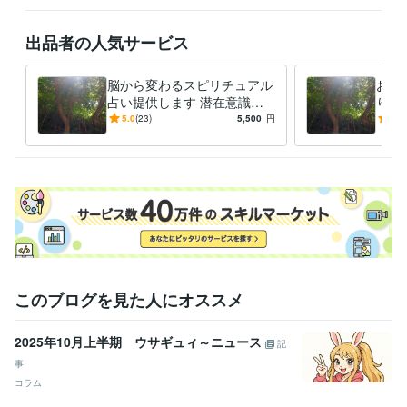
＊営業時間外の一方的なメッセージはお受けできません。

＊予約・お申し込み後のキャンセルはできません。

＊問い合わせに長文で悩みを書いてくる人の対応は一切しておりませ
出品者の人気サービス
ん。

脳から変わるスピリチュアル
お悩
占い提供します 潜在意識か
りま
ヒーリングエネルギーを送る時間帯（遠隔）

らクリーニングして悩みの根
チュ
5.0
(23)
5,500
円
4.9
底を引き抜きます。
す
８：００

９：００

１０：００

１１：００

１３：００

１４：００

１５：００

時間帯はこちらで決めておりますが、受け取るのはお客様の好きな時間
このブログを見た人にオススメ
い出来ます。
職歴
2025年10月上半期 ウサギュィ～ニュース
記
秘密事務所
2001年3月 ~ 2013年11月
事
コラム
得意分野
悩み相談・カウンセリング
恋愛相談、結婚の時期
人生総合
お金の