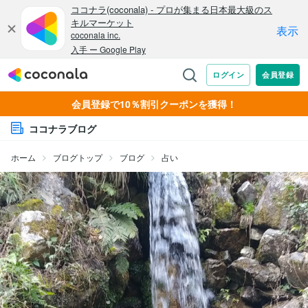
会員登録で10％割引クーポンを獲得！
ココナラブログ
ホーム
ブログトップ
ブログ
占い