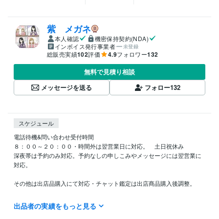
紫 メガネ
本人確認
機密保持契約(NDA)
インボイス発行事業者
未登録
総販売実績
102
評価
4.9
フォロワー
132
無料で見積り相談
メッセージを送る
フォロー
132
スケジュール
電話待機&問い合わせ受付時間　

８：００～２０：００・時間外は翌営業日に対応。　土日祝休み

深夜帯は予約のみ対応。予約なしの申しこみやメッセージには翌営業に
対応。

その他は出店品購入にて対応・チャット鑑定は出店商品購入後調整。

電話待機中は対応可能。待機していないときは対応は２４時間以内。

出品者の実績をもっと見る