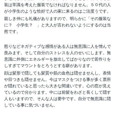
装は常識を考えた服装でなければなりません。５０代の人
が小学生のような恰好で人の家に来るのはご法度うです。
親しき仲にも礼儀がありますので、明らかに「その服装な
に？ 小学生？ 」と大人が言われないようにするのは当
然です。
怒りなどネガティブな感情がある人は無意識に人を憎んで
羨みます。そして自分のストレスを人のせいにします。無
意識に外側にエネルギーを放出してばかりなので若作りを
しすぎてマウントをとろうとする癖があります。
顔は髪形で隠しても髪質や肌の血色は隠せませんし、表情
や目つきも隠せません。今はマスクをつける事が多く票所
が隠れていると思ったら大きな間違いです。心の窓が見え
ているので分かります。中には前髪をわざと長くして隠す
人もいますので、そんな人は要中です。自分で無意識に隠
している事に気づいません。