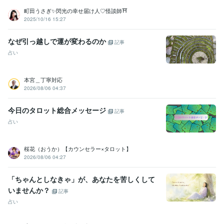
悩み解消します
町田うさぎ✨閃光の幸せ届け人♡怪談師⛩️
2025/10/16 15:27
学歴
T大学
1997年3月 ~ 2001年2月
なぜ引っ越しで運が変わるのか
記事
占い
本宮＿丁寧対応
2026/08/06 04:37
今日のタロット総合メッセージ
記事
占い
桜花（おうか）【カウンセラー×タロット】
2026/08/06 04:27
「ちゃんとしなきゃ」が、あなたを苦しくして
いませんか？
記事
占い