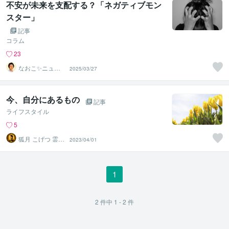
不安が未来を支配する？「ネガティブモン
スター」
記事
コラム
23
なおこ✨ニュー
2025/03/27
ジーランドNo1
鑑定士✨
今、自分にあるもの
記事
ライフスタイル
5
狐月 こげつ 霊視
2023/04/01
鑑定師
1
2
件中
1 - 2
件