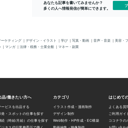
あなたも記事を書いてみませんか？
面で株の動きを確認
て、このパズル様をお部屋に飾りたいと
""-)"ちょ
ブ
多くの人へ情報発信が簡単にできます。
どりも今は特殊なとこ
思います!(^^)!綺麗にお部屋に飾れる事が
ネルにハメこ
なった時代です。
出来たらまた、お知らせしますね！！
思うので、お
る中で僕は、皆さ
そうそう！！僕の方では趣味がこうじて
ります♪ 僕
ある副業に挑戦し
ジグソーパズルの制作代行の仕事を今月
が一番得意と
!(^^)! それ
初めて出品させてもらったので、良けれ
２つ目の作品
える"と言うコンセ
ばご依頼ください♪特に、ドラゴンボー
品が見たい方
っかり有名になって
ル等のアニメ系のパズルを作るのは、得
事をお読み下
マーケティング
｜
デザイン・イラスト
｜
学び
｜
写真・動画
｜
音声・音楽
｜
美容・
さんです♪ココナ
意であります☆彡 こちらのパズルの制
制作代行を承
い
｜
マンガ
｜
法律・税務・士業全般
｜
マネー・副業
の形式は本当に
作状況は上記からアクセスして下さい^^
金：一律１０
関係」に付いての
糊付け作業の様子等が見れます♪それで
ジグソーパズ
職場での先輩と後
は皆さま、今日も良い一日を！！
ます^^「お
またまた今回の僕
ざいませんで
ズル制作代行」だ
なら最短即日
ガンプラ作りま
て頂きます。
お仕事の形態があ
部屋に飾って
 そこで、今回僕
しょう☆彡
、出品させてもら
ズル制作代行」で
、どうしようか悩
他の人の出品ペー
ス１円とか、0.5