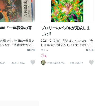
-1308「一年戦争の幕
ブロリーのパズルが完成しま
した!!
れ様です。昨日は一昨日ア
2021.12.10(金) 皆さまこんにちわ～!!今
していた「機動戦士ガンダ
日は皆様にご報告があります!!今から3日
ジン」の３００ピースのジグソ
前に頼んで、昨日届いた「ドラゴンボー
記事
コラム
記事
いたので、昨日の夜から組
ル超 ブロリー」に出てくるキャラのパズ
4
た。 ３００ピースなの
ルが本日完成しました!(^^)!その名も『伝
時間から４時間あれば出来
説の超サイヤ人 ブロリー』です♪ 最初
きのし
パズル好きのし
2021/12/14
2021/12/10
げお
の人は３００ピースのパズル
は悪戦苦闘したんですが、何とか本日の
る人もいるくらい♪僕はゆ
お昼ゴロに完成に漕ぎつけました！！ピ
ながら考えもって作るのが
ース数は300ピースなので、ジグソーパ
が、今回はスラスラ出来た
ズル初心者の方にオススメのジグソーパ
が完成時のイメージ。アム
ズルとなっています☆彡 そして今、お
アに惹かれて買ったのでし
昼ご飯を挟んで糊付け作業を行ったとこ
ピースを組み終わり、糊付
ろ!(^^)!無事に乾いたらこれを、パズル用
真!(^^)!アムロの着ている
のフレームに入れて、お部屋に綺麗に飾
が時代を物語っています。
りたいと思います。 次に作る予定のパ
をしたらこうなりました"(-
ズルも決まってるので、今はそれが届く