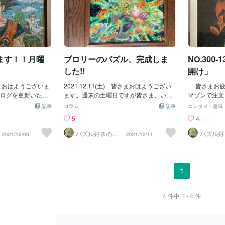
ます！！月曜
ブロリーのパズル、完成しま
NO.300
。
した!!
開け」
皆さまおはようございま
2021.12.11(土) 皆さまおはようござい
皆さまお疲
ログを更新いたし
ます。週末の土曜日ですが皆さま、いか
マゾンで注文
ジグソーパズルの
がお過ごしでしょうか？一昨日届いたド
ム ジ オリ
記事
コラム
記事
エンタメ・趣味
させて頂きまし
ラゴンボール超のブロリーのジグソーパ
ーパズルが届
5
4
ズルを作るのが、
ズルですが、無事に完成に漕ぎつけまし
んでおりまし
て･･････。高校
た！！ わ～～い！！ミスなく綺麗に出
で、通算で３
パズル好きのし
パズル好
2021/12/06
2021/12/11
げお
げお
て趣味をお金に変
来上がり、舞い上がっております!(^^)!こ
ます^^プロ
な？』と思ってい
の後、糊付け作業をして、昨日の夜に専
を２時間で作
学生時代の時は家
用の、パズルフレームにハメました。
っくり楽しみ
スマホの普及もし
写真が横になってしまったけど･･････
好きなんです
1
６人のうちスマホ
(;'∀')糊付けをすると光沢が出て、特に超
よ！！ これ
母と僕と妹の４人
サイヤ人のオーラの部分とか、エネルギ
ロレイとシャ
スマホ！！それさ
ー波の部分がより一層写真映えします♪
た！！ 全部
4
件中
1 - 4
件
遣い稼ぎ"が出来る
そして今日は２週間に一度の耳鼻科へ
け前の一枚の写
ルカリやヤフオク
通院の日･･････。なので、これから病院
ジャケット
は当然の事なが
へ行き、ついでにオシピンを買ってき
そして糊付け