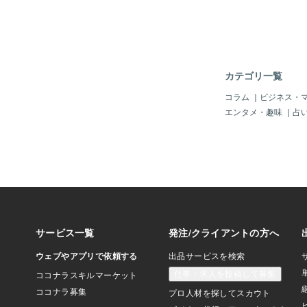
ら、FXもスマホの画
でき･･････。 せ
ろから仕入れが可能に
さて、様々な副業があ
んにやはり、現実味の
て頂けたらと思っています
カテゴリ一覧
が、"趣味をお金に変
プトの元、CMでもす
コラム
｜
ビジネス・
しまった『ココナラ』
エンタメ・趣味
｜
占
ラさんのお仕事の出品
様々で、「恋愛・友人
お悩み相談のほか、「
輩の関係」に付いて、
のように「ジグソーパ
ったり、「眠っている
す」だったり、様々な
る事が分かりました。
が挑戦しようと思って
ったのが「ジグソーパ
す。値段の設定を最初
みました。その結果、
ジを見た結果、１ピー