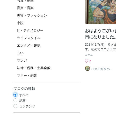
写真・動画
音声・音楽
美容・ファッション
小説
おはようござい
IT・テクノロジー
日になりました
ライフスタイル
2021/12/7(月) 
エンタメ・趣味
す。初めてココナラブ
占い
ます。先日、こちらで
コラム
制作代行の仕事を出品
マンガ
7
た。 僕はジグソーパ
法律・税務・士業全般
子供の頃から大好きでし
パズル好きのし
げお
生の時既に『何とかし
マネー・副業
える事は出来ないのか
ました。 でも、僕が
庭が貧乏で、ネットや
ブログの種類
ておらず、今でも家族
すべて
を手にしているのは父
だけです。 今やその
記事
えあれば簡単に"お小
コンテンツ
時代となりました。メ
を使っての不用品販売