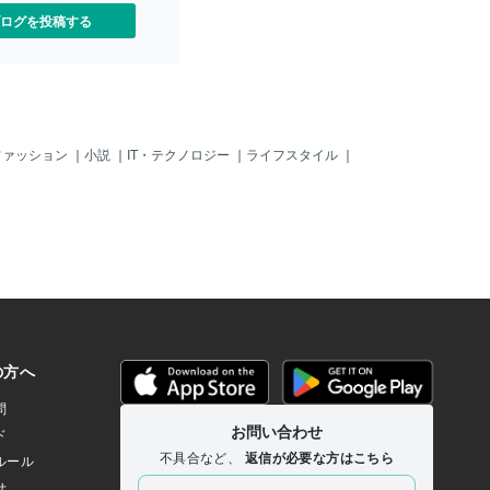
っとムラが出来たな？でも、パ
のを楽しみに待っています！！ あ
ログを投稿する
んだらそんなに関係ないと
っ･･････(;'∀')実は僕、現在一律１０００
部屋に飾るのが楽しみであ
円でジグソーパズルの制作代行を出品さ
はジグソーパズルを組むの
せてもらっています。まだ依頼が全く来
しているのですが、これで
ていない状態でフリーな感じです。 こ
です。前回のブロリーの作
の記事を読んで「依頼してみようか
は、こちらのリンクから記
な？」と思ったらぜひ、下のリンクから
さい☆彡【ジグソーパズル
ご購入下さいませ！！
ファッション
｜
小説
｜
IT・テクノロジー
｜
ライフスタイル
｜
っております！！】制作料
００円 ちなみに当方では
ルの制作代行を承っており
家に眠ったままのパズルはご
しょうか？」３００ピース
でお客様の元へと届けさせ
ぜひ、ジグソーパズルをお
インテリアとして楽しみま