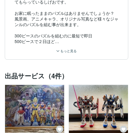
てもらっているしげおです。

お家に眠ったままのパズルはありませんでしょうか？

風景画、アニメキャラ、オリジナル写真など様々なジャ
ンルのパズルを組む事が出来ます。

300ピースのパズルを組むのに最短で即日

500ピースで２日ほど

1000ピースで３日から５日以内に仕上げる事が可能で
もっと見る
す。

　この機会にぜひ、買ったは良いがお家で眠っているパ
ズルわをお部屋に飾ってみませんか？ちなみに僕は、ド
出品サービス（4件）
ラゴンボールやワンピース等の、キャラクター系のパズ
ルを組むのが得意です！！

今までに10個以上のパズルを作ってきました。

実は・・・！！

　風景画や人物像のパズルもご相談ください。

1000ピース以上のパズルの場合は、難易度や柄によっ
て別料金が発生する事がありますが、1000ピースまで
なら、一律1000円で作らせてもらいます。
