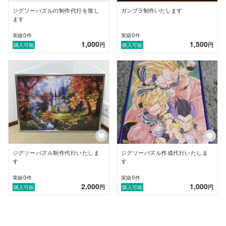
なお、送料は往復共に、お客様待ちです。

ジグソーパズルの制作代行を致し
ガンプラ制作いたします
ます
0
0
実績
件
実績
件
1,000
1,500
円
円
購入可能
購入可能
ジグソーパズル制作代行いたしま
ジグソーパズル作成代行いたしま
す
す
0
0
実績
件
実績
件
2,000
1,000
円
円
購入可能
購入可能