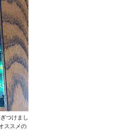
ぎつけまし
オススメの