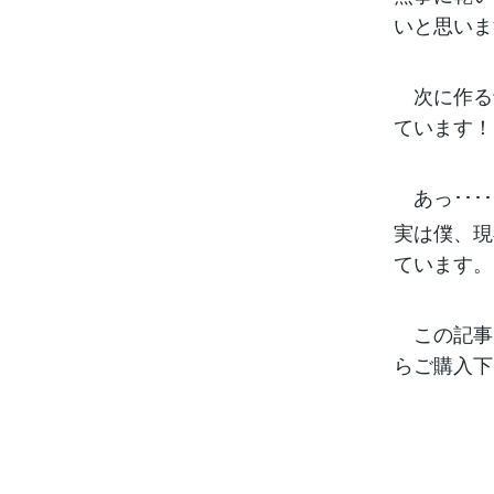
いと思いま
次に作る
ています！
あっ･･････
実は僕、現
ています。
この記事
らご購入下