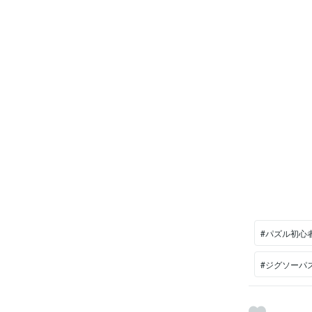
#パズル初心
#ジグソーパ