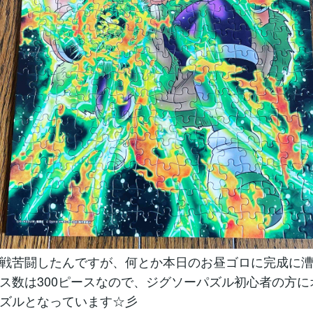
戦苦闘したんですが、何とか本日のお昼ゴロに完成に漕
ス数は300ピースなので、ジグソーパズル初心者の方に
ズルとなっています☆彡