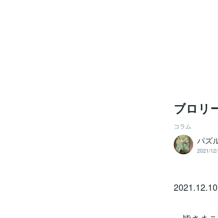
ブロリ
コラム
パズ
2021/12/
2021.12.1