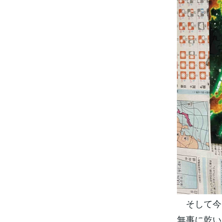
そして今、
無事に乾い