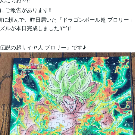
にちわ～!!
にご報告があります!!
前に頼んで、昨日届いた「ドラゴンボール超 ブロリー
ルが本日完成しました!(^^)!
伝説の超サイヤ人 ブロリー』です♪