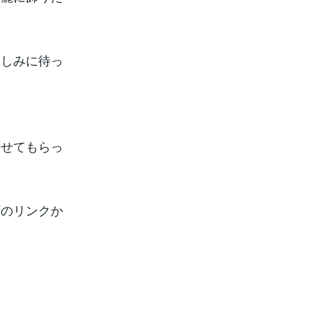
しみに待っ
させてもらっ
のリンクか