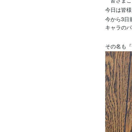
皆さまこん
今日は皆様
今から3日
キャラのパズ
その名も『