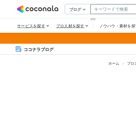
ココナラブログ
ホーム
ブロ