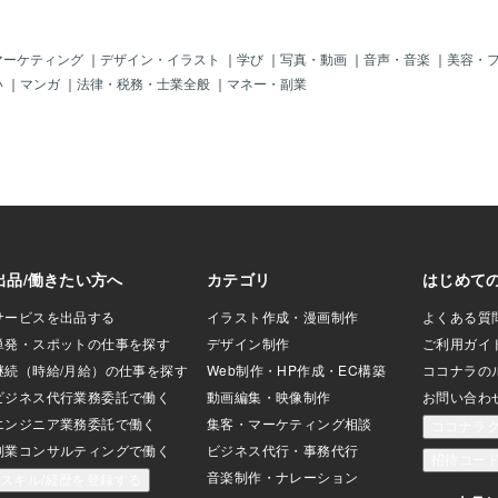
集めてのクローンを
高い動物を大量にコピーできるだけでな
へと昇華させての対
く、動物の個体差がなくなり、医薬品の
相対するのでは無く
安定生産が可能となります。また絶滅の
マーケティング
｜
デザイン・イラスト
｜
学び
｜
写真・動画
｜
音声・音楽
｜
美容・
」が スーパーマンを
危機にある動物の複製も可能になるので
い
｜
マンガ
｜
法律・税務・士業全般
｜
マネー・副業
操作する時点で 観る
すが、ドリ－の生みの親であるウィルム
満ちた輩にしか思え
ット博士は、クローン技術は諸刃の剣だ
辺りが 日本と欧米
と強調しています。人間への応用は技術
る刷り込みが 「根本
的に可能であり、クロ－ン人間阻止への
と 思えてしまいま
国際的な規制が必要であるというので
ラクターで好きなの
す。 かくして1998年11月には国連教
ッパマン！
育科学文化機関（ユネスコ）総会で、人
間の遺伝子研究に関する初の政府レベル
の国際倫理方針「ヒトゲノムと人権に関
する世界宣言」が全会一致で採択されま
した。宣言は全25条で、第１条において
人間の遺伝情報の総体であるヒトゲノム
を「象徴的な意味で人類の遺産」である
として、