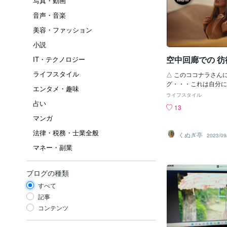
写真・動画
音声・音楽
美容・ファッション
小説
空中回廊での 
IT・テクノロジー
ライフスタイル
△ このココナラさん
グ・・・これは自分に
エンタメ・趣味
味合いのモノなのか・
ライフスタイル
いをしていますが、仕
占い
13
じ様にアイデアやその
マンガ
く部分の練習 自分の
合間の気を休める為の
法律・税務・士業全般
くぬぎ亭
2023/09
対してのマニュアル的
マネー・副業
の自分へのいましめや
の勉強方面などへの補
げられると思うのです
ブログの種類
にして書き出しておく
れ、これからへも繋げ
すべて
て こちらの場所へこ
記事
て、ある程度の想像し
コンテンツ
き彫りになって来まし
そしてハードも含み、