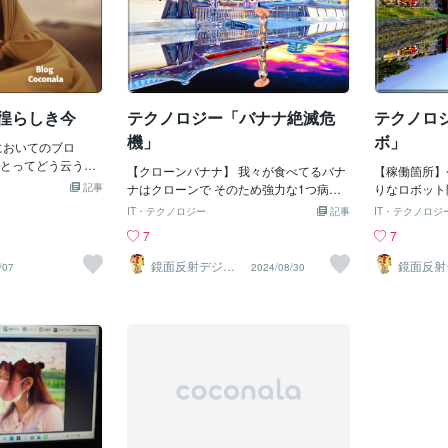
彷徨らしき今
テクノロジー「バナナ絶滅危
テクノロ
機」
ボ」
においてのブロ
とってどう云う意
【クローンバナナ】 我々が食べてるバナ
【稼働箇所】
・を 又もやおさら
記事
ナはクローンで そのため強力な1つ病気
りなロボット
事を考える時と同
が発生すると 一気に感染が広がり絶滅す
気持ち悪いほ
IT・テクノロジー
記事
IT・テクノロジ
他の構築をして行
てしまい 最近その病気らしきが発生して
の腕を公開し
7
7
アピール 仕事の
ます 海外はこれをバナナ黙示録だと言い
は人工筋肉と
空間 覚えた事に
「バナナゲドン」と呼ばれる様になり バ
の方式で人間
鏡面反射デジタ
鏡面反射
/07
2024/08/30
な保存場所 現在
ルアート製作所
ルアート
ナナが食べられなくなると我々は かなり
さに人間のク
（鈴木穣）
（鈴木穣
注意喚起と、次へ
影響の大きい問題になります 最近アメリ
出来る仕組み
正行動 などが挙
カのマサチューセッツ大学 アマーストの
所が人間と同
が そこいらを文
リージュンマー氏が バナナを殺す病気を
動きが出来る
といくらか整理さ
分析しその一部を 解明することに成功し
されたテスラ
ると思うのでし
ました リンゴと同じ様にバナナにも種類
腕だけで言う
させていただい
があり 加熱料理される大きなプランテン
く同じ動きが
て居たあたりも浮
や 赤茶色の皮をしたモラードや 小ぶりで
ン社のロボッ
た・・ソフトやOS
皮が薄いラルンダン等あります でも世界
上下に動き人
ココナラでの方向
で一般的に流通してるバナナは キャベン
璧に再現して