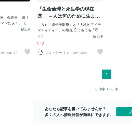
おり いくらかに
ディッシュ一種類でのみで 国際取引され
同じ動きをす
ております ここ
「生命倫理と死生学の現在
るバナナの殆どを占めてて どの国でも1
にして開発を
きたりだったので
種しか売られていません そのためキャベ
ができます。
⑧」 ～人は何のために生ま
メドに東京は江東区
日 金曜日 「鳥？
ンディッシュは 「世界のバナナ」として
用ボディーを
れ、どこに向かっていくのか
 西東京市の保谷
マンだぁ！」 そん
確立されており それ以外の種を世界に広
（３）「遺伝子医療」と「人格的アイデ
ボットと解ら
生活にも対処に向
るテレビドラマ
～
記事
めるのは難しく 美味しさも落ちてしまっ
ンティティー」の相克 ②そもそも「私」
れません。〓
ここいらでも以前
何代目なんでしょう
てます しかし最近キャベンディッシュが
とは一体何なのか 「クローン」（clon
＝〓＝〓＝〓
学び
記事
四苦八苦？ それ
毎にコロコロと変わ
フザリウム属の病原菌の寄生により バナ
e）～羊の成獣の乳腺から取り出した細胞
ットに使われ
2
スギスした下町の
異星人がチームを組ん
ナパナマ病が発生しバナナ達が 被害を受
を使い、遺伝子が親と全く同じ「クロー
は全部で36
にのどかさの残っ
ジャーシリーズの影
けているのです 〓＝〓＝〓＝〓＝〓＝〓
ン羊」ドリ－が1996年7月に世界で初め
取り付けられ
マス・モーリン
2025/07/17
2024/03/05
モノにして行くの
ラ級の怪獣まで登場
＝〓＝〓＝〓 【感染拡大】 この病気に感
て誕生しました。これは従来の受精卵ク
本個別に制御
・・、トシの行っ
たのか？ 余りあるネ
染すると葉が変色したり 萎れたり最終的
ローンに対する体細胞クローンと呼ばれ
のかけ具合や
結構に大変 !!△
か？ そこは 脚本を
に枯れて死んでしまい 同一遺伝子型の今
る技術であり、受精卵クローンがどんな
現できます。
らば、動画方面な
んだ映画製作側が 制
のクローンバナナは 一気に感染拡大して
大人になるか分からないといった不安定
切な形で適切
1
野に入れておかな
スポンサー陣を し
しまいます 生産は個体差を無くす為花粉
さを抱えていたのに対して、成体の体細
の分析速度はた
トでの優良中古パソコ
 どうかで 捻出金
を使わず 茎や根の一部を植えたり茎の根
胞クローンでは遺伝形質の99％以上を受
能。ロボット
を所有し2コアCPU
思います。 スーパ
元から 新芽を取って苗木にし増やしたり
け継ぐと考えられています。また、牛の
触れさせてあ
6
件中
1 - 6
件
しきパソコン生活
の地下） （実家と
する 無性生殖を行っています その為1つ
受精卵クローンの場合、１個の受精卵が1
ってくれて壊
試しにと久々の動
ボットが管理する ス
のキャベンディッシュが バナナパナマ病
6～32細胞に細胞分裂した割球からクロ
トがもてる重
に問題が勃発・・
に 敵方が侵入して
になると世界中全ての キャベンディッシ
ーン牛を作るので、自ずと数に限りがあ
ブなので7㎏
が欲しい」と 再認
てしまいます。 異
あなたも記事を書いてみませんか？
ュが感染してしまい 広
りますが、体細胞クロ－ンでは事実上制
持つ事が出来
ブ
難民」と重ねた視点
多くの人へ情報発信が簡単にできます。
限は無くなると言ってよいのです。こう
は「独自開発
トーリーに仕上げま
したクロ－ン技術によって、オスなしで
でき人間の筋
れたボスが 過去の
産乳能力の高い家畜の大量コピ－が可能
、 スーパーマンの髪
となり、さらに医薬品原料の生産能力の