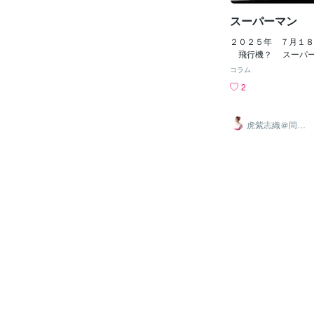
性などもが見えて来て
思案の腕組みも始まっ
スーパーマン
に自分の環境が絡んで
して、8月の20日を
２０２５年 ７月１８
の城東地区の住まいを
飛行機？ スーパー
に移しまして 新たな
なナレーションで始ま
コラム
かう現在ですが、まー
『スーパーマン』も 
2
とはまるで違う環境に
か？ 設定もシリーズ
でもせわしなく一種ギ
り 今作では 他にも
暮らしから、ある程度
でいたり と アベン
虎紫志織＠同じ
た町への移動を 良い
響が色濃く出て ゴジ
目線の『駆け込
み寺』
は自分自身なのですが
します。 ネタが尽き
た体ではついて行くのが
タが溢れ出しているの
「ココナラへ行くのな
読んで 内容に惚れ込
どもこれからの為に視
作費を工面してくれる
くては !! 」 ネッ
っかりと納得させたか
ン業者に恵まれ、2台
額にも差が出るのだと
環境ながらに それら
ーマンの本拠地（南極
を送ってきましたが、
は全く別で） ＡＩロ
画ソフトをやった途端
ーパーマンの治療施設
「これはやはり4コア
あらゆる攻撃に変換し
識した訳でし
星人を 現代社会の「
で描き 勧善懲悪なス
した。 要は 欲に毒さ
実践データを基に 又