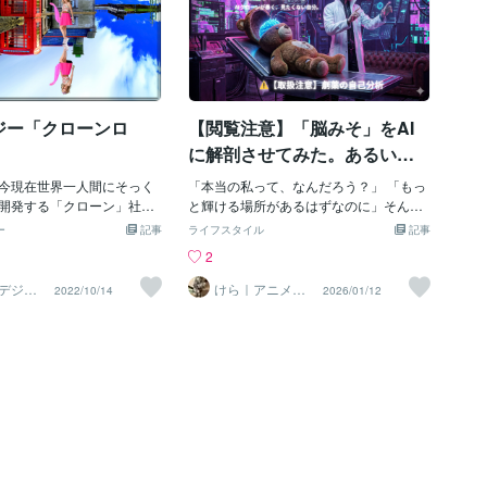
ジー「クローンロ
【閲覧注意】「脳みそ」をAI
に解剖させてみた。あるい
は、無理して笑う「いい子」
今現在世界一人間にそっく
「本当の私って、なんだろう？」 「もっ
の私を、安らかに眠らせる儀
開発する「クローン」社が
と輝ける場所があるはずなのに」そんな
ど人間そっくりなロボット
迷子のような独り言を、真夜中のベッド
式。
ー
記事
ライフスタイル
記事
ました。このロボットの腕
で呟くのは、もう終わりにしませんか？
2
言われる油圧方式で動きこ
こんにちは。自称 猫式クリエイティブ
と同じ動きをして見た目ま
コンサルタント、けらくんです。 普段は
デジタ
けら｜アニメ・
2022/10/14
2026/01/12
製作所
MV・IT・経営一
ローンです。こんな動きが
カオスで可愛い世界を作ったり、ビジネ
）
撃解決
はクローンハンドの稼働箇
スの現場を魔改造したりツールを設計し
じ27か所全部あり人と同じ
たりしている、ちょっと変わった「仕立
からです。先月の9月に紹介
屋」のような仕事をしています。今日
社のロボットの稼働箇所は
は、私がココナラという場所で密かに始
とたったの11か所で人と全
めた、ある「切なくて残酷な実験」の話
できません。しかしクロー
をします。これは、頑張り屋のあなたに
トは指の付け根ですら左右
こそ読んでほしい。 誰かのために笑顔を
の腕の全ての稼働箇所を完
作り、空気を読み、心をすり減らしてい
ます。クローン社は人間と
るあなたへ贈る、「別れ」の手紙です。■