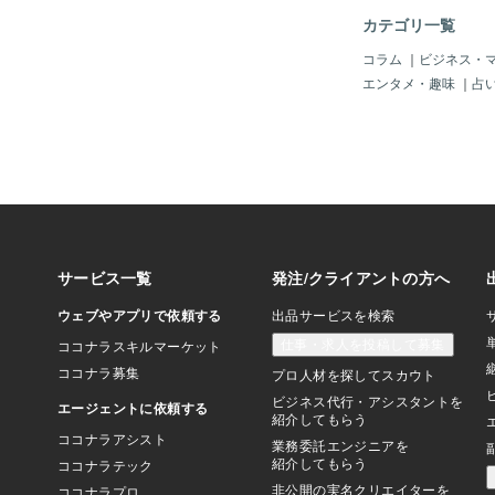
の毛等 ＤＮＡを拾い
カテゴリ一覧
造り 最大級の対抗策
決へ。 正義と正義が
コラム
｜
ビジネス・
て 欲に毒された「悪
エンタメ・趣味
｜
占
ＳＮＳで叩き 風評を
側からしても 悪意に
ませんでした。 この
の ストーリーに対す
的に違うのかなぁ？」
す。 似たようなキャ
は 梅干し食べて ス