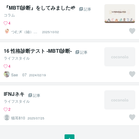
『MBTI診断』をしてみました🌱
記事
コラム
4
つむぎ（紬）♡
2025/10/02
心のデトックス
16 性格診断テスト -MBTI診断-
記事
ライフスタイル
4
Sae__07
2024/02/19
IFNJネキ
記事
ライフスタイル
2
猫耳810
2025/07/25