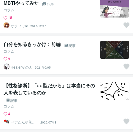
MBTIやってみた
記事
コラム
18
サラフワ❀
2023/12/15
自分を知るきっかけ：前編
記事
コラム
9
Healerかのん
2021/10/05
【性格診断】「○○型だから」は本当にその
人を表しているのか
記事
コラム
4
ベアたん＠落書
2026/07/18
きイラストレー
ター