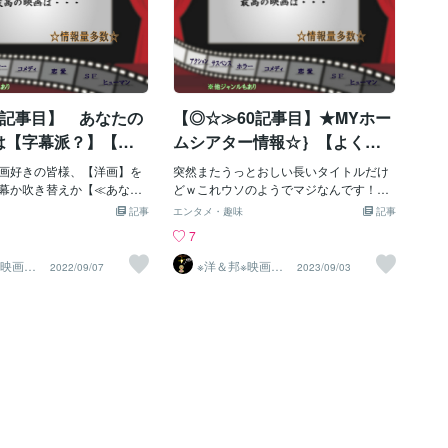
4記事目】 あなたの
【◎☆≫60記事目】★MYホー
は【字幕派？】【吹
ムシアター情報☆｝【よくが
？】
んばった！！ｗ★☆なん
画好きの皆様、【洋画】を
突然またうっとおしい長いタイトルだけ
と！！【《１８》年間】もち
幕か吹き替えか【≪あなた
どｗこれウソのようでマジなんです！！
】でしょうか。出演者の声
☆☆｛まぁ、信じられない人はお好きに
つづけた★☆私のプロジェク
記事
エンタメ・趣味
記事
いかたは【字幕】映像を見
ｗていうかなんなら、、☆私のＭＹホー
ターの消耗部品：【旧ラン
7
見るのがついていけないか
ムシアターで☆長年☆愛用中☆の【プロ
プ】を｛※本日2023年9月3日※
え】というかたちが一般的
ジェクター【☆本体☆】】は☆まだまだ
映画10
※洋＆邦※映画10
2022/09/07
2023/09/03
上鑑賞済
00作以上鑑賞済
日のココナラ個人ブログ投
★現役で活躍中！！☆
《☆☆新しく交換！！＆利用
のST
ジャンルの映画をこれまで
☆】・・・・・・・・・・・・・・・・・・・・
開始！！☆☆》】
品以上見てきてその中でも
というのも、【《注》：その人の使用環
注目点を向け、【（※より良
境】によりますが、基本的には、◎例：
字幕や吹き替え】の楽しみ
プロジェクターの買い替え寿命は【「５
したいと思います。（※注：
年」】と言われているなか、（◎※うち、
人主観になる内容なので
例：消耗品のランプは「１０年【以内
」とらえてください）では
に】」）とも言われているなか・・・■※
れだけはぜひ皆様にお伝え
■※■※■※■※■※■※■※■※■※■※■※■※■※■※■※■
ポイントとして、【洋画
※■▼【私は※※下記のことに徹底！！※※し