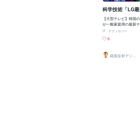
の映画キーワードが入
科学技術「LG
出品内容の映画紹介サ
っそう】チカラが入る
【大型テレビ】韓国の
ワードをお伝えしてお
が一般家庭用の最新テ
す。私の出品内容の購
た。この一般家庭用テ
お考えください☆では
IT・テクノロジー
す。大きさが「325
《誰もが一度は見たこ
6
ます。価格は「1億86
ワード◆（※ジャンル
長さが「8.2m」重さ
ッド）シチュエーショ
壁一面がテレビになっ
ニック映画】【どんで
鏡面反射デジタ
メディアはこの大きさ
ルアート製作所
【ジグソウ】…（※映
（鈴木穣）
用のテレビとしては完
りｗ）【全編１カット
表現してます。名前は
〇〇分】…（※作品に
ーLEDホームシネマ
ｗ）【あなたはきっと
ごく長い名前です。〓
「そこまで言うなら見
＝〓＝〓＝〓＝〓＝〓
か！ｗ」と、このあお
インチ以外にも108
釣られるｗ）【全編〇
ズの物も用意されてい
督が決める設定）【ホ
値段はたった「770
得意な紹介ジャンルｗ
とてもお安く買えませ
ス】【目覚めたら○○
リーズを販売した目的
ク映画に使われるスト
用として販売されまし
【一人〇役】…（※定
巨大な物になっていて
が私の鑑賞済作品の中
も入れられません。し
言って作りが雑なわけ