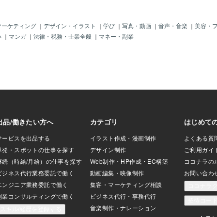
い映像が表示できま
きます。また、DIYプロジェクトに挑戦
ビでなく全部液晶テ
するのもおすすめです。小さなインテリ
すがにこのサイズ
アアイテムや家具のリメイクなど、二人
マーケティング
｜
デザイン・イラスト
｜
学び
｜
写真・動画
｜
音声・音楽
｜
美容・
に作る事が難しく採
で協力して作り上げることで、達成感と
い
｜
マンガ
｜
法律・税務・士業全般
｜
マネー・副業
ょう。〓＝〓＝〓
充実感を得られます。手作りのアイテム
＝〓＝〓＝〓【仕
は、家の中に二人の思い出を刻む素敵な
テレビは設置する時
アクセントになります。さらに、ボード
ビの形を変える事が
ゲームやカードゲームで対戦するのも楽
6:9」にしたり少
しい時間を過ごす方法です。競争心が刺
」にしたりシックな
激され、笑いや会話が自然と生まれま
たり様々なサイズに変
す。特に、二人で楽しめる協力型のゲー
ビの消費電力は詳
ムを選ぶと、より一層絆が深まります。
ので解りません。
最後に、家の中でのミニピクニックを提
上かかる事は覚悟し
案します。リビングにピクニックシート
です。この巨大テ
を広げて、お気に入りの軽食や飲み物を
用意し、リラックスした時間を楽しむこ
とができます。天気が悪い日でも、外の
気分を味わえる素敵なアクティビティで