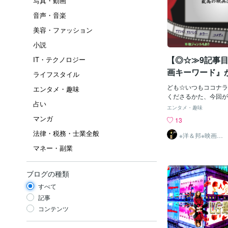
写真・動画
音声・音楽
美容・ファッション
小説
【◎☆≫9記事
IT・テクノロジー
画キーワード』
ライフスタイル
にテンションが
ども☆いつもココナラ
エンタメ・趣味
くださるかた、今回が
占い
ん、《どちらも》あり
エンタメ・趣味
☆☆突然ですが誰もが
マンガ
13
話を誰かとしていると
法律・税務・士業全般
容を話【すとき】』ま
※洋＆邦※映画10
00作以上鑑賞済
を話【されるとき】』
マネー・副業
のST
にとって好きな内容》
ずむとき☆があるかと
に私もそういったことの
ブログの種類
（笑）】として・・・
すべて
はいっても、『特にこ
画関連のキーワード）
記事
ンどんどんｗ（※知識
コンテンツ
極的に話したがる傾向
で今回のココナラ個人