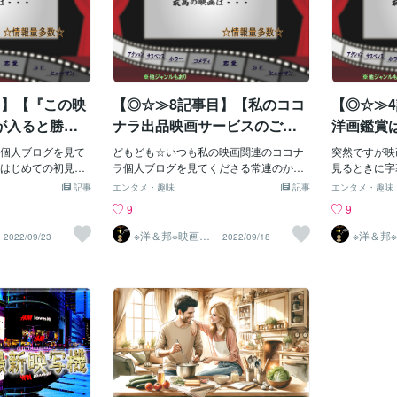
目】【『この映
【◎☆≫8記事目】【私のココ
【◎☆≫
が入ると勝手
ナラ出品映画サービスのごあ
洋画鑑賞
上がる私ｗ】
いさつ】～初見さん向け記事
き替え派
個人ブログを見て
どもども☆いつも私の映画関連のココナ
突然ですが映
編～
はじめての初見さ
ラ個人ブログを見てくださる常連のかた
見るときに字
がとうございます
はもちろん、今日がはじめてのブログ閲
はどちら派≫
記事
エンタメ・趣味
記事
エンタメ・趣味
ちょっとした世間
覧のかたもありがとうございます。さ
を大事にした
9
9
きに、『好きな内
て、今回はですね、私のココナラ出品内
ながら文字を
たは『好きな内容
容に関することで、ありがたいことに少
たは【吹き替
※洋＆邦※映画10
※洋＆邦※
2022/09/23
2022/09/18
00作以上鑑賞済
00作以
どちらも《その人
しずつ少しずつフォロワーの数も増えて
でしょう。本
のST
のST
であれば☆話がは
きてくださることや、毎回ブログをあげ
稿は【私が全
思います。ちなみ
るたびに【誰かしら１名は新規の初見さ
に１０００作
【映画ver
ん】がお気に入りに入れてくださる感謝
【洋画】に※
一言で映画好きと
の思いもこめて、あらためて私のココナ
い）【洋画の
の映画話題（＝映
ラ出品内容を【ここの１ページだけでも
方】をお伝え
』が入るとドンド
ｗ】【すぐ分かるようにご説明しておき
あくまでも個
を持っていれば）積
たいと思います】▼まず前置きとし
「参考程度に
があるので、そこ
て・・・とにかく私は、１：小さい頃か
さっそく、こ
ブログは、《『こ
らあつめだした映画DVDが気がつけば10
したい一番の