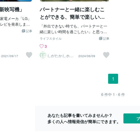
ると私のココナラ
00枚以上に達して、２：ホームシアター
（＝海外）の
最新映写機」
パートナーと一緒に楽しむこ
ービスに【よりい
（プロジェクター）環境の面白さを見つ
字幕だけで見
』》といったキー
けると、映画好きの知人と関わっている
うことです。
とができる、簡単で楽しい家
家電メーカ「LG」
きたいと思いま
ときに、積極的に、例１：『〇〇好きな
と、私は基本
庭内アクティビティ
レビを発表しまし
入検討材料として
ら■■の作品オススメ』（※〇〇は好きな
「外出できない時でも、パートナーと一
大事にとらえ
レビは8Kテレビで
、◆私の好きな
記事
役者でも作品でも）とか、例２：『映画
緒に楽しい時間を過ごしたい」と思って
を見ます。た
インチ」となってい
とある》映画キー
鑑賞は◇◇の機器オススメ』（※◇◇は、
いる方へ。家庭内で楽しめるアクティビ
けは字幕で見
ライフスタイル
記事
00万円」対角線の
順不同ｗ）【（ソリ
できるだけ高額にならない商品のアドバ
ティはたくさんあります。今回は、簡単
替え設定では
3
が900㎏以上もあり
ンスリラー】【パ
イス）などをどんどん伝えます。すると
にできる家庭内アクティビティをいくつ
か】（＝どん
てくれます。海外
ん返し】【実話】
ありがたいことに・・・例Ａ『あの紹介
かご紹介しますまずは、料理を一緒にす
か）というこ
しがたかしホッ
2021/09/17
2024/06/09
を見て「宇宙用採
とライン
画SAWシリーズよ
してくれた作品めっちゃおもしろかっ
ることです。新しいレシピに挑戦した
します。する
璧なテレビだ」と
】【衝撃のラスト
た！またなんか紹介して！』といった声
り、好きな料理を作ったりすることで、
の同じセリフ
「ダイレクトビュ
よって数字は異なる
であったり、例Ｂ『あのヘッドホンかな
楽しいひとときを過ごせます。一緒に買
役者のセリフ
ディスプレイ」とす
だまされる】…（※
りお得な価格で買えた！』などの声を大
い物リストを作成し、料理の工程を分担
い）シンプル
1
＝〓＝〓＝〓＝〓
てやろうじゃない
変ありがたいことにもらえるので、この
して進めることで、協力し合う楽しさも
て、吹き替え
＝〓【性能】325
り言葉にｗいつも
スキルをぜひ【☆ココナラでも映画紹介
味わえます。特に手作りピザや自家製パ
リフが【（感
インチと小さいサイ
〇】…（※○○は監
活動☆】と思ったわけです。☆★☆★☆
スタは、楽しみながら作ることができ、
かた】で表現
6
件中
1 - 6
件
ます。こちらのお
ラー】…（※一番の
★☆★☆★☆★☆★☆★☆★☆★☆★☆
食べる時の満足感もひとしおです。次
です。▼つま
万円」となっていて
）【カーチェイ
★☆★☆★☆★☆★☆★☆とにかく私の
に、ホームシアターを作ることです。お
はよう（ござ
ん。このテレビシ
】…（※特にパニッ
得意分野は過去の鑑賞経験でも、様々な
気に入りの映画やドラマを一緒に観るこ
を例にしたと
はホームシアター
あなたも記事を書いてみませんか？
ーリー設定ｗ）
購入した商品の経験でも、【独学】で
とで、リラックスした時間を共有できま
た場合は例『
ブ
た。なのでどれも
多くの人へ情報発信が簡単にできます。
番なのは「二」です
【《映画》】に関連するものが比較的多
す。クッションやブランケットを用意し
～』『おはお
我々の家にはとて
では
いので、《2022年9月現在》の
て、居心地の良いスペースを作り、ポッ
ディ作品では
かし大きいからと
プコーンやスナックを用意することで、
でなく高性能ミニL
映画館のような雰囲気を楽しむことがで