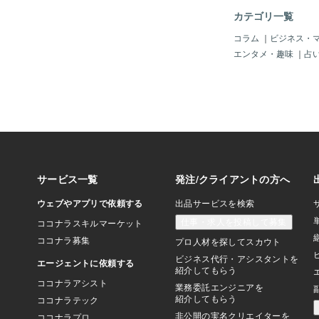
EDが使われ密度が高
カテゴリ一覧
す。でも有機ELテレ
レビになってます。さ
コラム
｜
ビジネス・
での有機ELは技術的
エンタメ・趣味
｜
占
用できなかったのでし
＝〓＝〓＝〓＝〓＝〓
様】この325インチ
に8K画質のままテレ
出来ます。一般的な「1
しおちゃめな「32:9
「4:3」の画面にし
更可能です。このテレ
しい事が書かれて無い
でも年間100万円以
ておいた方が良さそう
レビの買い方は店舗