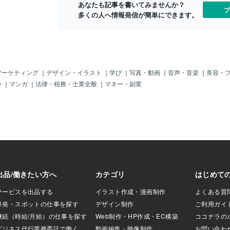
いてる飼い主さん
あなたも記事を書いてみませんか？
ブ
さい！！！
多くの人へ情報発信が簡単にできます。
マーケティング
｜
デザイン・イラスト
｜
学び
｜
写真・動画
｜
音声・音楽
｜
美容・
い
｜
マンガ
｜
法律・税務・士業全般
｜
マネー・副業