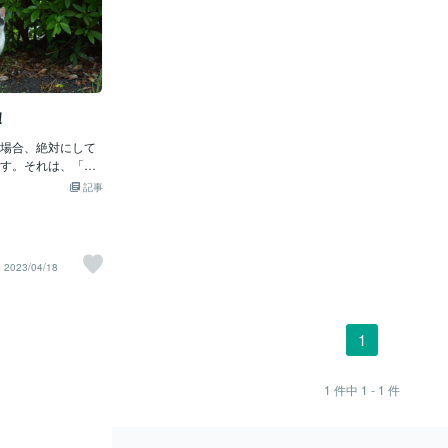
！
場合、絶対にして
す。それは、「自
と！」これは絶対
記事
の猫、他の野性動
縄張りを奪ってし
している子が自宅
なくなります。良
2023/04/18
ことでしょうが、
動物に譲る手伝い
やめてくださ
ないでくださ
1
飼い主さんが多く
しいなら、おしっ
シートをネットに
1
件中
1 - 1
件
に何か所か吊るし
守らないといけな
でください！！餌