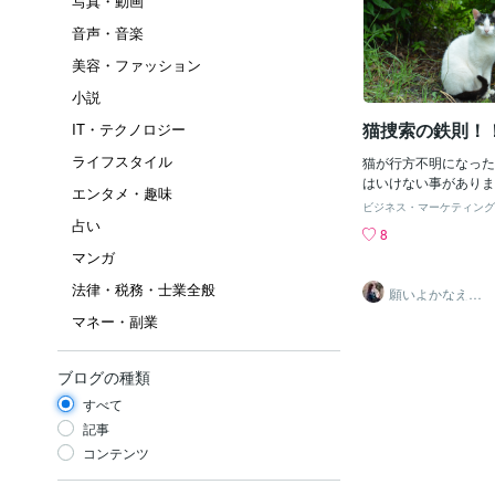
写真・動画
音声・音楽
美容・ファッション
小説
猫捜索の鉄則！
IT・テクノロジー
ライフスタイル
猫が行方不明になった
はいけない事がありま
エンタメ・趣味
宅の周辺に餌をおくこ
ビジネス・マーケティング
にやめてください。他
占い
8
物がきて、自宅の猫の
マンガ
まう事になるので、捜
に二度と帰って来られ
法律・税務・士業全般
願いよかなえ～
かれと思ってしている
ゆりか～
マネー・副業
反対に、縄張りを他の
をしているので絶対に
い！！餌は絶対に置か
ブログの種類
い！！！間違っている
います。帰ってきて欲
すべて
この匂いのついた砂や
記事
入れて自宅の入口近く
コンテンツ
ておき、他の動物から
いのです。間違わない