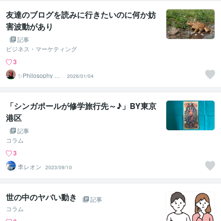
友達のブログを読みに行きたいのに何か妨
害波動があり
記事
ビジネス・マーケティング
3
✨Philosophy Va
2026/01/04
ntage✨
「シンガポールが修学旅行先～♪」BY東京
港区
記事
コラム
3
李レオン
2023/09/10
世の中のヤバい動き
記事
コラム