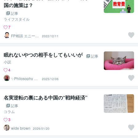
国の施策は？
記事
ライフスタイル
7
FP相談 エニーラ
2022/12/11
イフラボ
眠れないやつの相手をしてもいいが
記事
小説
4
✨Philosophy Va
2025/12/06
ntage✨
名実逆転の裏にある中国の“戦時経済”
記事
コラム
3
wide brown
2026/01/20