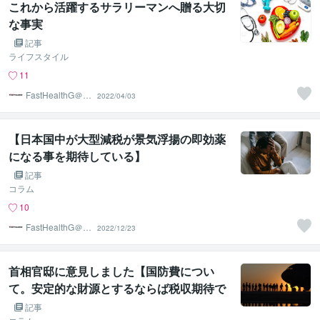
これから活躍するサラリーマンへ贈る大切
な事実
記事
ライフスタイル
11
FastHealthG＠食
2022/04/03
と健康が第一
【日本国中が大型減税が景気浮揚の即効薬
になる事を期待している】
記事
コラム
10
FastHealthG＠食
2022/12/23
と健康が第一
首相官邸に意見しました【国防費につい
て。安定的な財源とするならば税収期待で
は成り立ちませんよね】
記事