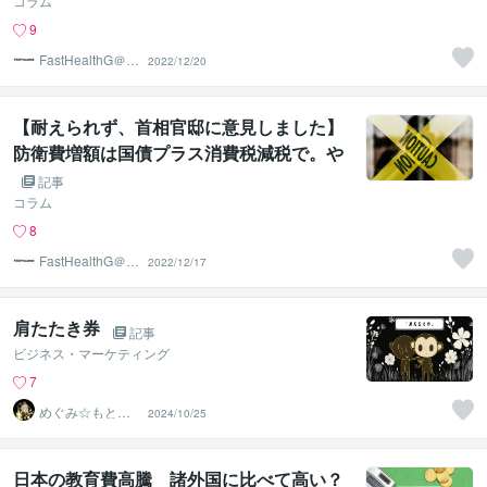
コラム
9
FastHealthG＠食
2022/12/20
と健康が第一
【耐えられず、首相官邸に意見しました】
防衛費増額は国債プラス消費税減税で。や
るのであれば景気回復後に増税を。
記事
コラム
8
FastHealthG＠食
2022/12/17
と健康が第一
肩たたき券
記事
ビジネス・マーケティング
7
めぐみ☆もとホ
2024/10/25
ームレス
日本の教育費高騰 諸外国に比べて高い？