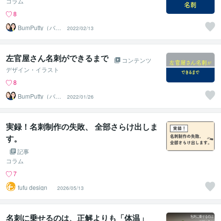
コラム
8
BumPutty（バン
2022/02/13
プティ）
左官屋さん名刺ができるまで
コンテンツ
デザイン・イラスト
8
BumPutty（バン
2022/01/26
プティ）
実録！名刺制作の失敗、 全部さらけ出しま
す。
記事
コラム
7
fufu design
2026/05/13
名刺に乗せるのは、正解よりも「体温」