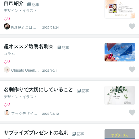
自己紹介
記事
デザイン・イラスト
8
KOHA☆こはさ
2025/03/24
ん
超オススメ透明名刺☆
記事
コラム
8
Chisato Umeka
2023/10/11
wa
名刺作りで大切にしていること
記事
デザイン・イラスト
8
フックデザイン
2023/08/12
事務所
サプライズプレゼントの名刺
記事