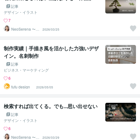
記事
デザイン・イラスト
7
NeoSerena 〜ネ
2026/03/25
オセレナ〜
制作実績｜手描き風を活かした力強いデザ
イン。名刺制作
記事
ビジネス・マーケティング
6
fufu design
2026/05/05
検索すれば出てくる。でも...思い出せない
記事
デザイン・イラスト
6
NeoSerena 〜ネ
2026/03/29