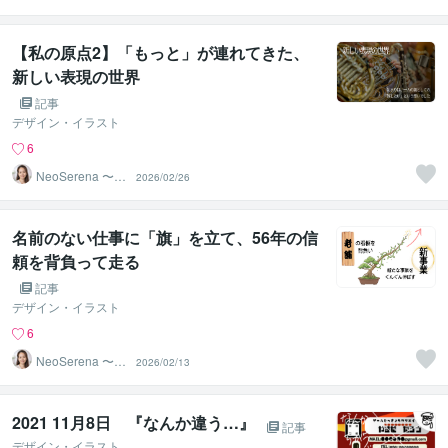
オセレナ〜
【私の原点2】「もっと」が連れてきた、
新しい表現の世界
記事
デザイン・イラスト
6
NeoSerena 〜ネ
2026/02/26
オセレナ〜
名前のない仕事に「旗」を立て、56年の信
頼を背負って走る
記事
デザイン・イラスト
6
NeoSerena 〜ネ
2026/02/13
オセレナ〜
2021 11月8日 『なんか違う…』
記事
デザイン・イラスト