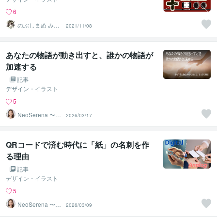
6
のぶしまめ みな
2021/11/08
ご
あなたの物語が動き出すと、誰かの物語が
加速する
記事
デザイン・イラスト
5
NeoSerena 〜ネ
2026/03/17
オセレナ〜
QRコードで済む時代に「紙」の名刺を作
る理由
記事
デザイン・イラスト
5
NeoSerena 〜ネ
2026/03/09
オセレナ〜