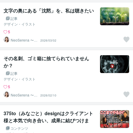
文字の奥にある「沈黙」を、私は聴きたい
記事
デザイン・イラスト
5
NeoSerena 〜ネ
2026/03/02
オセレナ〜
その名刺、ゴミ箱に捨てられていません
か？
記事
デザイン・イラスト
5
NeoSerena 〜ネ
2026/02/10
オセレナ〜
375to（みなごと）designはクライアント
様と本気で向き合い、成果に結びつけま
す！
コンテンツ