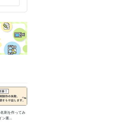
の名刺を作ってみ
案...