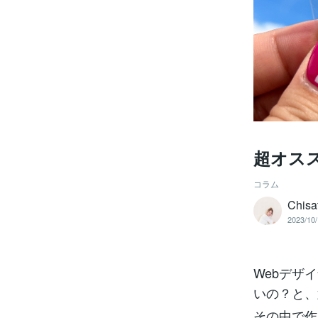
超オス
コラム
Chis
2023/10/
Webデザ
いの？と、
その中で作