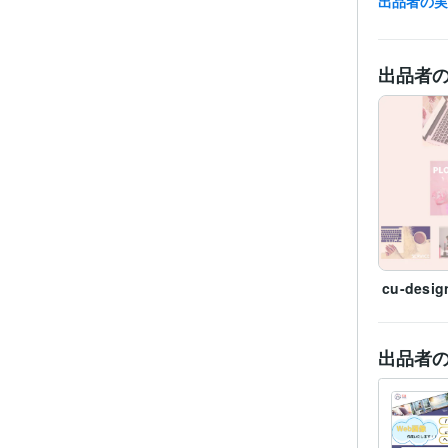
出品者の
得意
出品者
cu-desig
出品者