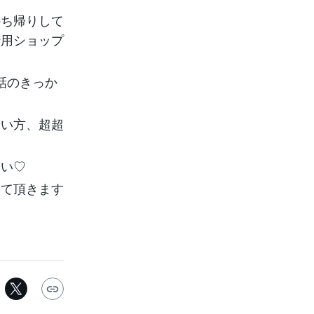
持ち帰りして
伝用ショップ
話のきっか
たい方、超超
さい♡
せて頂きます