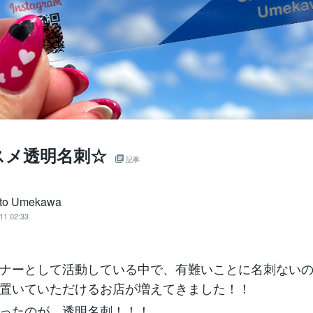
スメ透明名刺☆
記事
ato Umekawa
11 02:33
イナーとして活動している中で、有難いことに名刺ない
置いていただけるお店が増えてきました！！
ったのが、透明名刺！！！