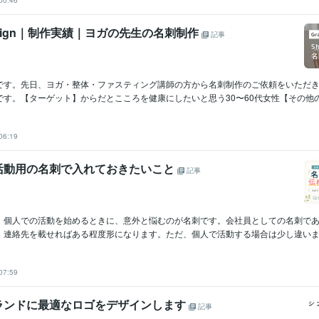
00:46
Design｜制作実績｜ヨガの先生の名刺制作
記事
です。先日、ヨガ・整体・ファスティング講師の方から名刺制作のご依頼をいただ
す。【ターゲット】からだとこころを健康にしたいと思う30〜60代女性【その他の情
n
06:19
活動用の名刺で入れておきたいこと
記事
、個人での活動を始めるときに、意外と悩むのが名刺です。会社員としての名刺で
、連絡先を載せればある程度形になります。ただ、個人で活動する場合は少し違います
07:59
ランドに最適なロゴをデザインします
記事