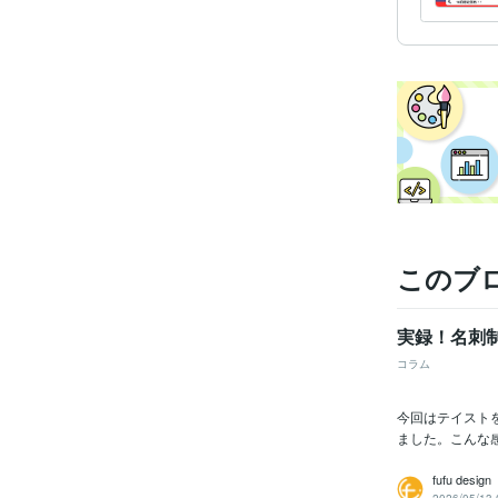
このブ
実録！名刺
コラム
今回はテイスト
ました。こんな感
fufu desig