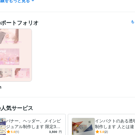
実績をもっと見る
Adobe Illustrator:0年
Canva:2年
Adobe XD:0年
Web制作・HP作成・EC構築
HP作成・コーディング代行
名刺・印
分野
のポートフォリオ
も
n
の人気サービス
バナー、ヘッダー、メインビ
インパクトのある透
ジュアル制作します 限定3
制作します 人とは違
枠！10月限定価格で制作いた
を求める方にぴった
5.0
(1)
3,500
円
5.0
(2)