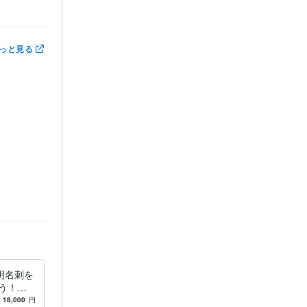
刷物作成
っと見る
明名刺を
う！！
りです♡
18,000
円