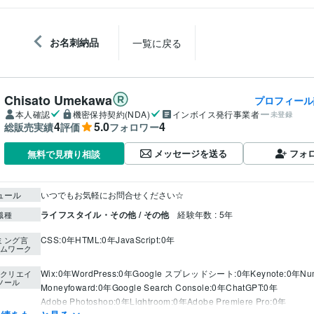
お名刺納品
一覧に戻る
Chisato Umekawa
プロフィール
本人確認
機密保持契約(NDA)
インボイス発行事業者
未登録
4
5.0
4
総販売実績
評価
フォロワー
メッセージを送る
フォ
無料で見積り相談
ュール
いつでもお気軽にお問合せください☆
ライフスタイル・その他 / その他
経験年数 : 5年
職種
CSS:0年
HTML:0年
JavaScript:0年
ミング言
ムワーク
Wix:0年
WordPress:0年
Google スプレッドシート:0年
Keynote:0年
Nu
クリエイ
ツール
Moneyfoward:0年
Google Search Console:0年
ChatGPT:0年
Adobe Photoshop:0年
Lightroom:0年
Adobe Premiere Pro:0年