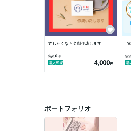
こんな私ですが、応援してくださると飛んで
ご相談やお見積りは無料でさせていただく
メッセージからお問い合わせください！！
ここまで読んでくださり、ありがとうございます☆    
渡したくなる名刺作成します
I
0
実績
件
実
4,000
購入可能
購
円
ポートフォリオ