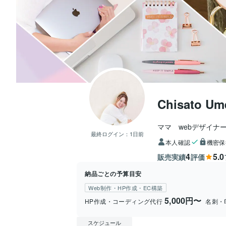
Chisato Um
ママ　webデザイナ
最終ログイン：
1日前
本人確認
機密保
4
5.0
販売実績
評価
納品ごとの予算目安
Web制作・HP作成・EC構築
5,000円〜
HP作成・コーディング代行
名刺・
スケジュール