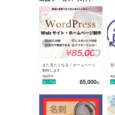
たくさんのメッセージお待ちしております
▷▶▷私のこと

2020年までは約7年間、アパレル販売員
2020年に再婚。主人のお子達も合わせ
高校受験、大学受験を経験することで、子
校することを決意！！なんのスキルもなか
▷▶▷得意なこと

アパレル販売や水商売で得た、老若男女問
なので、web制作印刷物制作を通じて、
していただけると、とっても喜びます♪

また見たくなる！ホームページ
見
制作します
0
実績
件
実
▷▶▷こんな方にオススメ

85,000
・専門用語がわからなくてプロに頼みづら
購入可能
購
円
・どんな風に頼めばいいかわからない

・なんとなくデザインを考えているけど形
　　　　　　↑↑↑

ぜひぜひ！お任せください！！！

私もWebデザインを始めるまでは、普通
わからない！を一緒に解消して、唯一無二