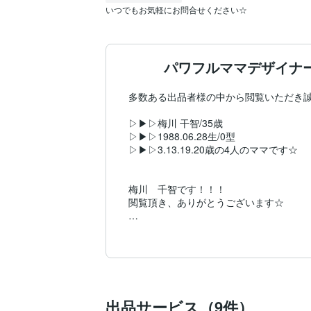
いつでもお気軽にお問合せください☆
パワフルママデザイナ
多数ある出品者様の中から閲覧いただき誠
▷▶▷梅川 干智/35歳

▷▶▷1988.06.28生/0型

▷▶▷3.13.19.20歳の4人のママです☆

梅川　千智です！！！

閲覧頂き、ありがとうございます☆

ママデザイナーだからこそ

・丁寧なヒアリング

・細部まで丁寧に再現

・クライアント様の想いに寄り添うこと

を心掛けて作成させて頂きます！！！

印刷物・HPの作成が可能です！

出品サービス（9件）
気になることがあれば一度、お問合せくださ