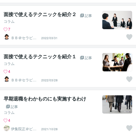
ンサル
面接で使えるテクニックを紹介２
記事
コラム
7
ＢＢ＠セラピス
2022/03/31
ト☆キャリアコ
ンサル
面接で使えるテクニックを紹介１
記事
コラム
4
ＢＢ＠セラピス
2022/03/28
ト☆キャリアコ
ンサル
早期退職をわかものにも実施するわけ
記事
コラム
4
伊集院正＠ピー
2021/10/28
プルエナジー株
式会社