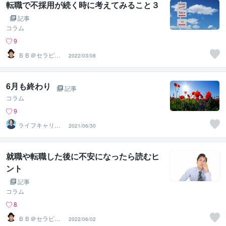
転職で不採用が続く時に考えてみること３
記事
コラム
9
ＢＢ＠セラピス
2022/03/08
ト☆キャリアコ
ンサル
6月も終わり
記事
コラム
9
ライフキャリア
2021/06/30
相談室｜NIIDA
就職や転職した後に不安になったら読むヒ
ント
記事
コラム
8
ＢＢ＠セラピス
2022/06/02
ト☆キャリアコ