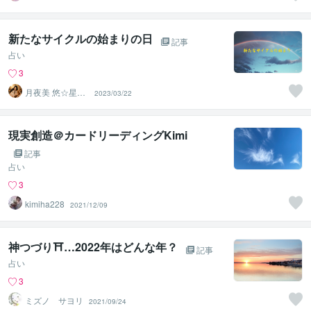
ば〜
新たなサイクルの始まりの日
記事
占い
3
月夜美 悠☆星哲
2023/03/22
命理術
現実創造＠カードリーディングKimi
記事
占い
3
kimiha228
2021/12/09
神つづり⛩…2022年はどんな年？
記事
占い
3
ミズノ サヨリ
2021/09/24