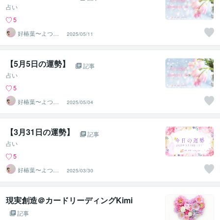
占い
5
好椿葉〜よつ
2025/05/11
ば〜
【5月5日の運勢】
記事
占い
5
好椿葉〜よつ
2025/05/04
ば〜
【3月31日の運勢】
記事
占い
5
好椿葉〜よつ
2025/03/30
ば〜
現実創造＠カードリーディングKimi
記事