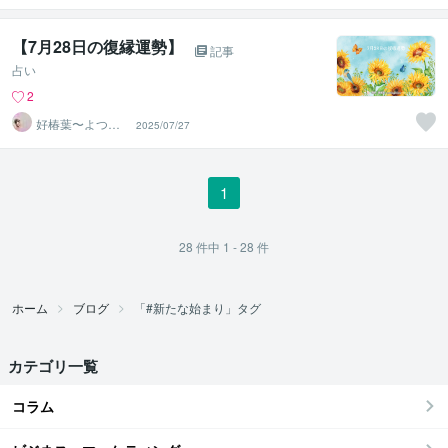
【7月28日の復縁運勢】
記事
占い
2
好椿葉〜よつ
2025/07/27
ば〜
1
28
件中
1 - 28
件
ホーム
ブログ
「#新たな始まり」タグ
カテゴリ一覧
コラム