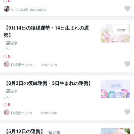
6
kimiha228
2021/06/22
【9月14日の復縁運勢・14日生まれの運
勢】
記事
占い
5
好椿葉〜よつ
2025/09/13
ば〜
【8月3日の復縁運勢・3日生まれの運勢】
記事
占い
5
好椿葉〜よつ
2025/08/02
ば〜
【5月12日の運勢】
記事