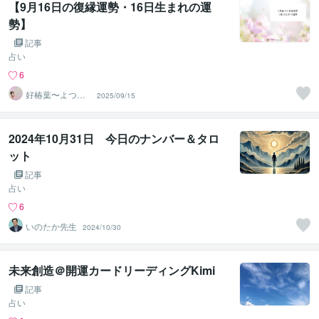
【9月16日の復縁運勢・16日生まれの運
勢】
記事
占い
6
好椿葉〜よつ
2025/09/15
ば〜
2024年10月31日 今日のナンバー＆タロ
ット
記事
占い
6
いのたか先生
2024/10/30
未来創造＠開運カードリーディングKimi
記事
占い