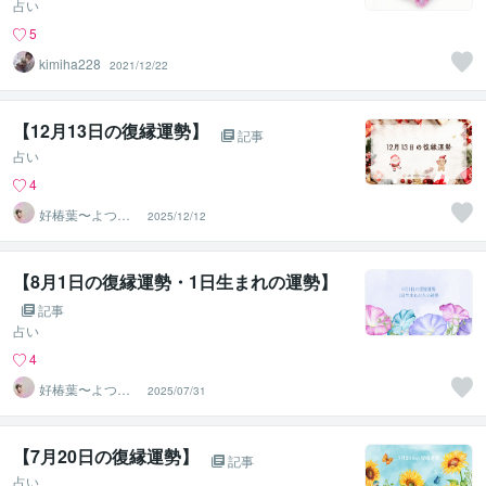
占い
5
kimiha228
2021/12/22
【12月13日の復縁運勢】
記事
占い
4
好椿葉〜よつ
2025/12/12
ば〜
【8月1日の復縁運勢・1日生まれの運勢】
記事
占い
4
好椿葉〜よつ
2025/07/31
ば〜
【7月20日の復縁運勢】
記事
占い