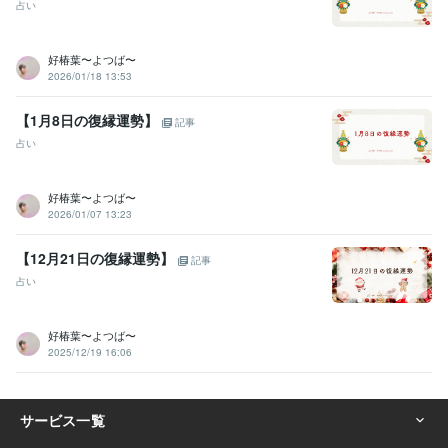
ルノルマンカード占い師:9年
潜在数秘術:9年
守護霊リーディング:9年
占い
寄り添い傾聴力:29年
アカシックリーディング:9年
四柱推命:9年
遠隔透視:9年
各種ヒーリング・エーテルコードカッティング:9年
好椿葉〜よつば〜
青龍鑑定:9年
浄化・結界:9年
アドバイス力:15年
管理監督責任者:9年
2026/01/18 13:53
人材採用:9年
【1月8日の復縁運勢】
得意分野
記事
悩み相談・カウンセリング
悩みを聞くこと、子育て
占い
子育て、悩み、恋愛、
占い
アカシックリーディング・霊視タロット
お相手とのご縁鑑定・
ツインレイ鑑定
過去世・前世鑑定
好椿葉〜よつば〜
2026/01/07 13:23
学歴
某看護学校卒業
1993年3月 ~ 1997年2月
【12月21日の復縁運勢】
記事
占い
好椿葉〜よつば〜
2025/12/19 16:06