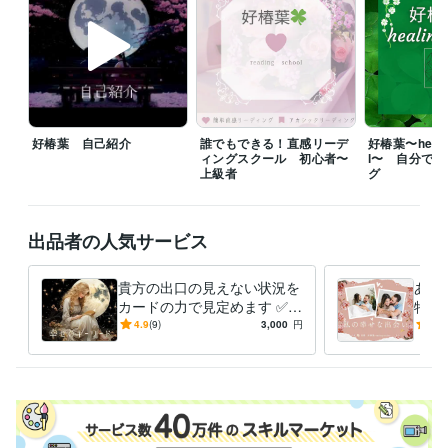
⭐️待機中はお問い合わせなくお電話可能です！

⭐️チャットは基本的に回数での

カウントとさせていただきます。

⭐️待機中でなくてもメッセージにて

好椿葉 自己紹介
誰でもできる！直感リーデ
好椿葉〜healin
　調整可能な場合はありますが、

ィングスクール 初心者〜
l〜 自分で
　平日は夜のみ対応となります。

上級者
グ
⭐️待機中でも内容によっては、

お受けできない時もございます。

出品者の人気サービス
ご了承くださいませ♡

⭐︎お一人お一人の

貴方の出口の見えない状況を
あな
「心」に寄り添って

カードの力で見定めます ✅ア
特別
精一杯対応させていただきます♡

カシックレコードとオラクル
恋愛
4.9
(9)
3,000
円
5.0
カードで幸せな未来に導きま
う出
⭐︎その他

す！
・ご質問はなんでも遠慮なくメッセージ下さい。

・通話のご希望時間があれば先にお知らせください。

・ご予約の場合はできる限り日時の調整を

　しますので、お気軽にご相談ください。
