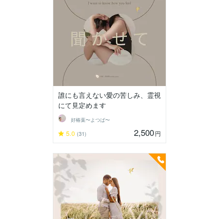
誰にも言えない愛の苦しみ、霊視
にて見定めます
好椿葉〜よつば〜
2,500
5.0
円
(31)