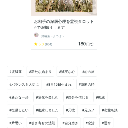
お相手の深層心理を霊視タロット
⭐️で深掘りします
好椿葉〜よつば〜
180
5.0
円
/分
(664)
#復縁運
#新たな始まり
#誠実な心
#心の旅
#バランスを大切に
#8月15日生まれ
#決断の時
#新たな一歩
#変化を楽しむ
#自分を信じる
#復縁
#復縁したい
#復縁しました
#元彼
#元カノ
#恋愛相談
#片思い
#引き寄せの法則
#自分磨き
#恋活
#運命