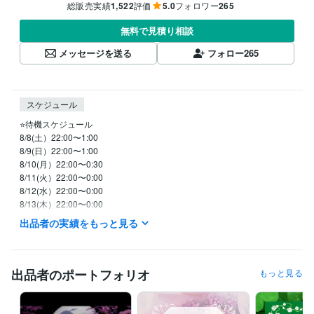
総販売実績
1,522
評価
5.0
フォロワー
265
無料で見積り相談
メッセージを送る
フォロー
265
スケジュール
⭐️待機スケジュール

8/8(土）22:00〜1:00

8/9(日）22:00〜1:00

8/10(月）22:00〜0:30

8/11(火）22:00〜0:00

8/12(水）22:00〜0:00

8/13(木）22:00〜0:00

8/７(金）22:00〜1:30

出品者の実績をもっと見る
　※待機開始時間は前後することがあります。

　※日中の時間帯はメッセージください。

⭐️メッセージいただけたら優先いたします

出品者のポートフォリオ
もっと見る
⭐️平日は、基本的に

　　２２：００以降からの待機です

⭐️土日祝は、イレギュラーに対応です
