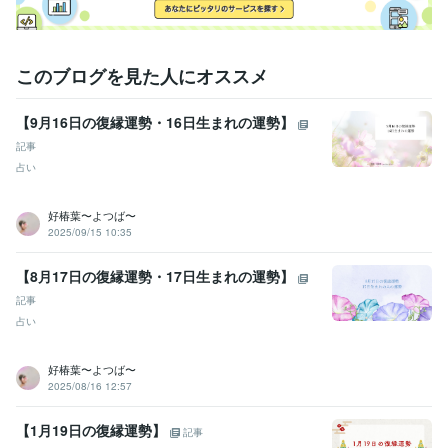
それでは、心より

お待ちしております♡
経験職種
このブログを見た人にオススメ
医療・介護 / 看護師
経験年数 : 45年
医療・介護 / 病院・介護施設経営
経験年数 : 45年
【9月16日の復縁運勢・16日生まれの運勢】
受賞歴
記事
基礎疾患に精神疾患を抱えている方の膠原病看護について
在宅看護
占い
における服薬管理の方法
新人ナースのための精神科訪問看護
人材紹
介に必要な訪問看護師に求めること
好椿葉〜よつば〜
2025/09/15 10:35
資格・検定
看護師
取得年 : 1996年
【8月17日の復縁運勢・17日生まれの運勢】
ビジネス・クリエイティブツール
記事
Excel:10年
Google スプレッドシート:5年
PowerPoint:10年
Word:10年
占い
Canva:2年
好椿葉〜よつば〜
その他ツール
2025/08/16 12:57
傾聴力:29年
恋愛におけるコミュニケーションスキル:9年
心の健康のサポート:29年
恋愛カウンセリング:9年
【1月19日の復縁運勢】
霊視・霊感・霊聴:9年
タロット占い師:9年
オラクルカード占い師:9年
記事