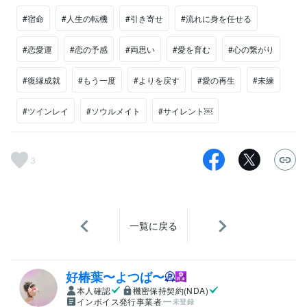
#宿命
#人生の転機
#引き寄せ
#流れに身を任せる
#恋愛運
#恋の予感
#両思い
#愛を育む
#心の繋がり
#復縁成就
#もう一度
#よりを戻す
#愛の再生
#未練
#ツインレイ
#ソウルメイト
#サイレント￼
3
一覧に戻る
好椿葉〜よつば〜
本人確認
機密保持契約(NDA)
インボイス発行事業者
未登録