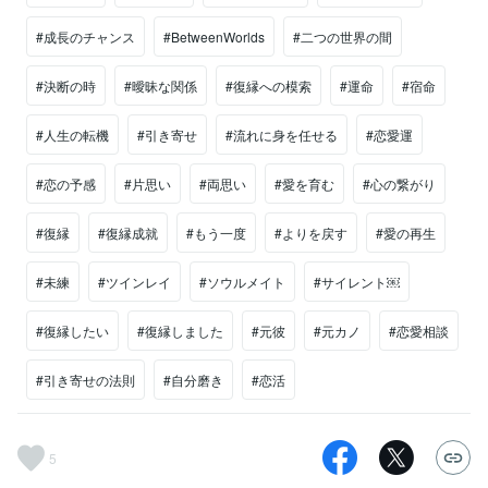
#成長のチャンス
#BetweenWorlds
#二つの世界の間
#決断の時
#曖昧な関係
#復縁への模索
#運命
#宿命
#人生の転機
#引き寄せ
#流れに身を任せる
#恋愛運
#恋の予感
#片思い
#両思い
#愛を育む
#心の繋がり
#復縁
#復縁成就
#もう一度
#よりを戻す
#愛の再生
#未練
#ツインレイ
#ソウルメイト
#サイレント￼
#復縁したい
#復縁しました
#元彼
#元カノ
#恋愛相談
#引き寄せの法則
#自分磨き
#恋活
5