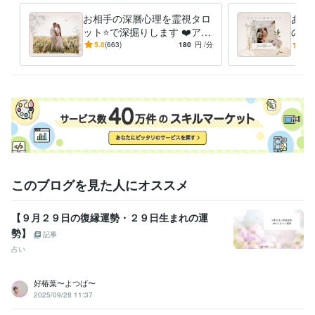
⭐︎お一人お一人の

お相手の深層心理を霊視タロ
あの
「心」に寄り添って

ット⭐️で深掘りします ❤️アカ
の深
精一杯対応させていただきます♡

シックリーディングにて深く
トに
5.0
(663)
180
円
/分
5.0
深く本音を聴きます❤️
った
⭐︎その他

・ご質問はなんでも遠慮なくメッセージ下さい。

・通話のご希望時間があれば先にお知らせください。

・ご予約の場合はできる限り日時の調整を

　しますので、お気軽にご相談ください。

それでは、心より

お待ちしております♡
経験職種
このブログを見た人にオススメ
医療・介護 / 看護師
経験年数 : 45年
医療・介護 / 病院・介護施設経営
経験年数 : 45年
【９月２９日の復縁運勢・２９日生まれの運
勢】
受賞歴
記事
基礎疾患に精神疾患を抱えている方の膠原病看護について
在宅看護
占い
における服薬管理の方法
新人ナースのための精神科訪問看護
人材紹
介に必要な訪問看護師に求めること
好椿葉〜よつば〜
2025/09/28 11:37
資格・検定
看護師
取得年 : 1996年