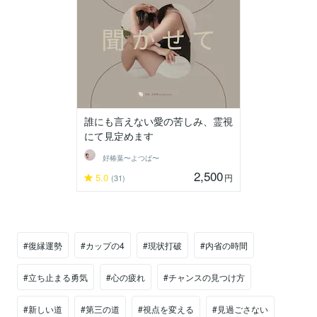
誰にも言えない愛の苦しみ、霊視
にて見定めます
好椿葉〜よつば〜
2,500
5.0
円
(31)
#復縁運勢
#カップの4
#現状打破
#内省の時間
#立ち止まる勇気
#心の疲れ
#チャンスの見つけ方
#新しい道
#第三の道
#視点を変える
#見過ごさない