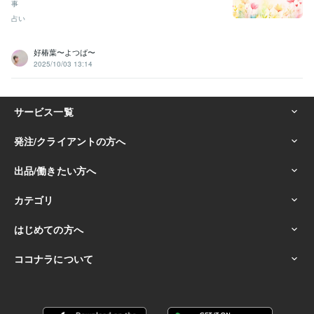
事
占い
好椿葉〜よつば〜
2025/10/03 13:14