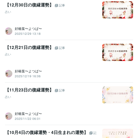
【12月30日の復縁運勢】
記事
ビジネス・クリエイティブツール
占い
Excel:10年
Google スプレッドシート:5年
PowerPoint:10年
Word:10年
Canva:2年
好椿葉〜よつば〜
2025/12/29 13:18
その他ツール
傾聴力:29年
恋愛におけるコミュニケーションスキル:9年
心の健康のサポート:29年
恋愛カウンセリング:9年
【12月21日の復縁運勢】
記事
霊視・霊感・霊聴:9年
タロット占い師:9年
オラクルカード占い師:9年
占い
ルノルマンカード占い師:9年
潜在数秘術:9年
守護霊リーディング:9年
寄り添い傾聴力:29年
アカシックリーディング:9年
四柱推命:9年
遠隔透視:9年
各種ヒーリング・エーテルコードカッティング:9年
好椿葉〜よつば〜
2025/12/19 16:06
青龍鑑定:9年
浄化・結界:9年
アドバイス力:15年
管理監督責任者:9年
人材採用:9年
【11月23日の復縁運勢】
記事
得意分野
占い
悩み相談・カウンセリング
悩みを聞くこと、子育て
子育て、悩み、恋愛、
占い
アカシックリーディング・霊視タロット
お相手とのご縁鑑定・
好椿葉〜よつば〜
ツインレイ鑑定
過去世・前世鑑定
2025/11/22 06:01
学歴
【10月4日の復縁運勢・4日生まれの運勢】
記
某看護学校卒業
1993年3月 ~ 1997年2月