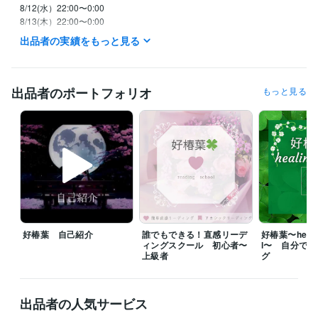
8/12(水）22:00〜0:00

8/13(木）22:00〜0:00

8/７(金）22:00〜1:30

出品者の実績をもっと見る
　※待機開始時間は前後することがあります。

　※日中の時間帯はメッセージください。

⭐️メッセージいただけたら優先いたします

出品者のポートフォリオ
もっと見る
⭐️平日は、基本的に

　　２２：００以降からの待機です

⭐️土日祝は、イレギュラーに対応です

⭐️待機中はお問い合わせなくお電話可能です！

⭐️チャットは基本的に回数での

カウントとさせていただきます。

⭐️待機中でなくてもメッセージにて

好椿葉 自己紹介
誰でもできる！直感リーデ
好椿葉〜healin
　調整可能な場合はありますが、

ィングスクール 初心者〜
l〜 自分で
　平日は夜のみ対応となります。

上級者
グ
⭐️待機中でも内容によっては、

お受けできない時もございます。

出品者の人気サービス
ご了承くださいませ♡
