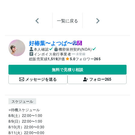
一覧に戻る
好椿葉〜よつば〜
本人確認
機密保持契約(NDA)
インボイス発行事業者
未登録
総販売実績
1,519
評価
5.0
フォロワー
265
無料で見積り相談
メッセージを送る
フォロー
265
スケジュール
⭐️待機スケジュール

8/8(土）22:00〜1:00

8/9(日）22:00〜1:00

8/10(月）22:00〜0:30

8/11(火）22:00〜0:00
