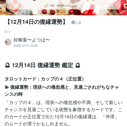
【12月14日の復縁運勢】
記事
占い
好椿葉〜よつば〜
2025/12/13 12:23
🔮 12月14日 復縁運勢 鑑定 🔮
タロットカード：カップの４（正位置）
💫 復縁運勢：現状への倦怠感と、見過ごされがちなチャ
ンスの時
「カップの４」は、現状への倦怠感や不満、そして新しい
チャンスを見過ごしている状態を象徴するカードです。こ
のカードが正位置で出た12月14日の復縁運は、「停滞」
のムードが漂うかもしれません。