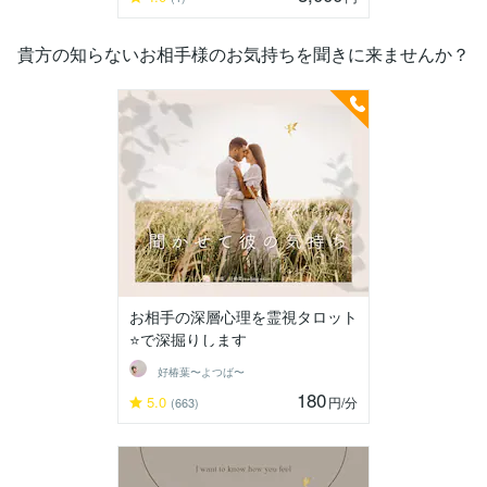
貴方の知らないお相手様のお気持ちを聞きに来ませんか？
お相手の深層心理を霊視タロット
⭐️で深掘りします
好椿葉〜よつば〜
180
5.0
円
/分
(663)