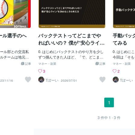
ール選手のへ
バックテストってどこまでや
手動バッ
ればいいの？ 僕が“安心ライ
てみる
ン”を決めるときの考え方
ール部との交流私
0. はじめにバックテストのやり方を少し
0. はじめ
ルチームは地元中
ずつ掴んできた人ほど、「で、どこまで
今回は「そも
りし、毎週日曜日
やれば本番に出ていいの？」で止まりが
のか」「最初
記事
マネー・副業
記事
マネー・副業
している。AM8：00
ちだと思います。・何回やれば「検証し
か」を、でき
3
2
その時間に中学生
た」と言えるのか・どこまで確認できた
みます。バッ
で、参加できる時
ら「自分のお金を入れてもいい」と言え
ても難しそう
Tぼーい
Tぼーい
23/11/16
2026/07/01
手伝いをしてい
るのかこの2つは、多くの人がモヤっとし
でも最初は、
、ピッチング、守
たまま進んでしまうところです。よくあ
ここで大事な
出しなど様々。そ
る解説では「100〜200回はやりましょ
ことではなく
る。ソフトボール
う」と書かれていますが、僕が気になる
る入口に立つ
1
の大きい生徒/小柄な
のはそこから先です。もしそのロジック
す。1. バ
足の速い生徒、元
が、年間200回しかサインを出さないも
ックテストは
徴や個性も様々。
のだったとしてその200回だけ見て本当
トレードルー
3
件中
1 - 3
件
切にしているこ
にエントリーしていいのか？ここまで含
はめて、本当
だ。教える側が上か
めて考えないと、「回数だけはこなした
で確かめる作
押し付けないこ
けど、安心できるかは別問題」という状
平均線のクロ