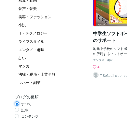
写真・動画
音声・音楽
美容・ファッション
小説
中学生ソフトボ
IT・テクノロジー
のサポート
ライフスタイル
地元中学校のソフトボ
エンタメ・趣味
の所属するソフトボー
占い
学校のグランドをお借
エンタメ・趣味
AM6：00から練習を
マンガ
4
に練習が終わるので、
法律・税務・士業全般
の練習が始まる。なの
T Softball club
20
には中学生の練習のお
マネー・副業
る。お手伝いの内容は
備、バッティング、声
こには色々な生徒がい
ブログの種類
経験者/未経験者、体
すべて
生徒、力の強い生徒、
気のある生徒など。特
記事
指導するうえで一番大
コンテンツ
と、それは”楽しむ”
ら目線で、一方的に、