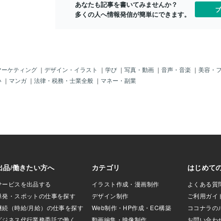
あなたも記事を書いてみませんか？
、まずソフトボール
態になりやすいと感じています。この記
のラインを割
ブ
多くの人へ情報発信が簡単にできます。
らい、自分の強み
事では、・バイナリーオプション（ペイ
ルールは世の
ンバー一人ひとり
アウト1.85）を前提・僕がどんな考え方
も、それが実
献すること。今回
で“安心ライン”を決めているのか・その
れくらい負け
をメインに行っ
確認をするために、どうプログラミング
確認してみな
のピッチャーは、
を使っているかを、できるだけ噛み砕い
振り返ると、
も少ないから、教
てまとめます。最初に大事な前提だけは
こは難しかっ
また教えるのも難
っきりさせておくと、「1年1400回を目
覚が混ざりま
マーケティング
｜
デザイン・イラスト
｜
学び
｜
写真・動画
｜
音声・音楽
｜
美容・
プ(ワンステップ/ツ
指せ」という固定ノルマの話ではないと
事ですが、実
い
｜
マンガ
｜
法律・税務・士業全般
｜
マネー・副業
動、腕の回旋、ブラ
いうことです。本当に見たいのは、・そ
では改善点が
ルーなど、教える
のロジックが1年間でどれくらいサインを
なり多いです
、その生徒のレベ
出すのか・その「1年分のサイン」をどこ
感覚を否定す
に指導する。対象
まで検証できているか・さらに複数年で
置いて整理す
。今回の指導した
見ても、同じようにプラスを維持できる
がちょうどい
稿で。
かこの3点です。高頻度でサインが出るロ
より先にバッ
ジックなら、・1日10回前後サイン・年
「勝率90％
間150日くらい稼働というイメージで、1
張られていま
年トータル1400回くらいの母数になるこ
のは、思って
とがあります。このレベルまで回すと、
局これは本当
その年の中で「勝率がどのへんに収束し
ヤモヤでした
そうか」を数字で見やすくなります。一
文句を信じる
方で、年間200回しかサイン
で確かめない
す。たとえ誰