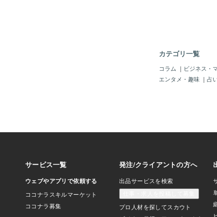
と。”勝つ云々”より
に興味関心を持っても
を活かし、活躍し、メ
が、チームの勝利に貢
は、ピッチングの指導
た。特にソフトボール
カテゴリ一覧
そもそも投げられる人
えられる人も少ない。
コラム
｜
ビジネス・
しい。セット、ステッ
エンタメ・趣味
｜
占
ーステップ)、体重移
ッシング、フォロース
ことは山のようにあり
ルに沿った内容で順番
は、未経験者への指導
内容は、また次回の投