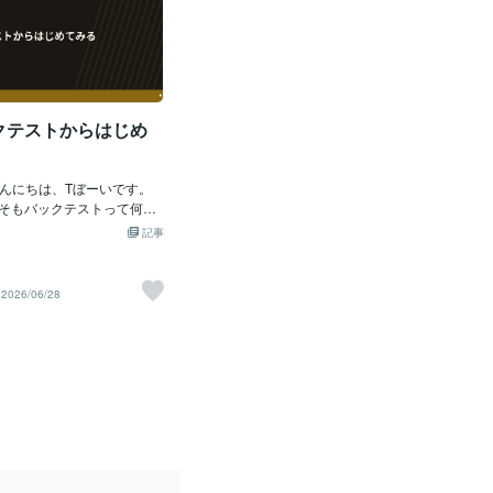
クテストからはじめ
にこんにちは、Tぼーいです。
そもバックテストって何な
はどうやって触ればいいの
記事
るだけシンプルに整理して
クテストと聞くと、どうし
に感じるかもしれません。
2026/06/28
紙とペンでも大丈夫です。
のは、最初から完璧にやる
て、感覚ではなく数字で見
ことだと僕は思っていま
ックテストってそもそも何？バ
ざっくり言うと、「自分の
ルを過去のチャートに当て
に機能していたのかを数字
業」です。たとえば、移動
スで入るとか、RSIが一定