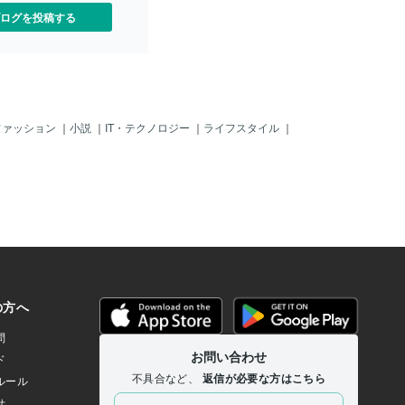
ったら入るとか、そういう
ログを投稿する
中にたくさんあります。で
際にどれくらい勝って、ど
るのかは、過去チャートで
いと分かりません。裁量で
「ここは取れたはず」「こ
たかも」と、どうしても感
す。もちろんその感覚も大
ファッション
｜
小説
｜
IT・テクノロジー
｜
ライフスタイル
｜
務で見ていると、感覚だけ
曖昧なまま終わることがか
。だからバックテストは、
るためではなく、一度横に
るための道具として使うの
いです。2. なぜ市販ツール
クテストなのか昔の僕は、
」のような言葉にかなり引っ
した。でも、実際に残った
いた結果とのズレと、「結
に勝てるのか？」というモ
。ここで危ないのは、宣伝
こと自体よりも、自分の手
まま進んでしまうことで
かが「こ