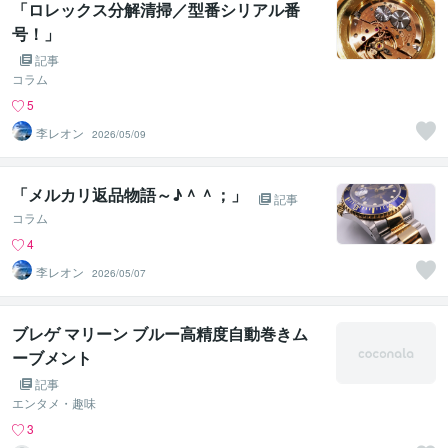
「ロレックス分解清掃／型番シリアル番
号！」
記事
コラム
5
李レオン
2026/05/09
「メルカリ返品物語～♪＾＾；」
記事
コラム
4
李レオン
2026/05/07
ブレゲ マリーン ブルー高精度自動巻きム
ーブメント
記事
エンタメ・趣味
3