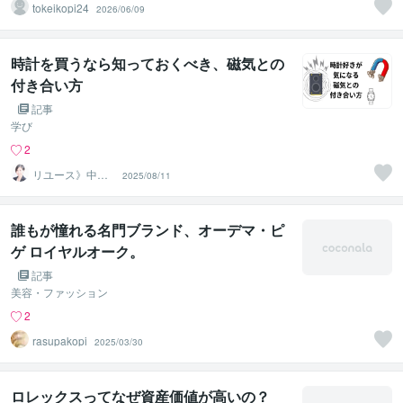
tokeikopi24
2026/06/09
時計を買うなら知っておくべき、磁気との
付き合い方
記事
学び
2
リユース》中古
2025/08/11
ブランド・貴金
属鑑定くろこ
誰もが憧れる名門ブランド、オーデマ・ピ
ゲ ロイヤルオーク。
記事
美容・ファッション
2
rasupakopi
2025/03/30
ロレックスってなぜ資産価値が高いの？