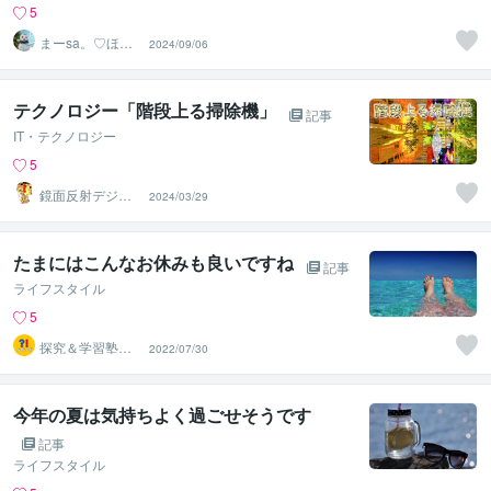
5
まーsa。♡ほの
2024/09/06
ぼのブログ毎日
配信♡
テクノロジー「階段上る掃除機」
記事
IT・テクノロジー
5
鏡面反射デジタ
2024/03/29
ルアート製作所
（鈴木穣）
たまにはこんなお休みも良いですね
記事
ライフスタイル
5
探究＆学習塾｜
2022/07/30
なぜラボ
今年の夏は気持ちよく過ごせそうです
記事
ライフスタイル