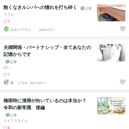
飽くなきルンバへの憧れを打ち砕く
記事
コラム
7
みみ☆ママと子
2022/12/11
どものお片付け
の先生
夫婦関係・パートナシップ・全てあなたの
記憶からです
記事
占い
7
紫 メガネ
2021/04/17
梅雨時に清掃が向いているのは本当か？
令和の新常識 後編
記事
ライフスタイル
6