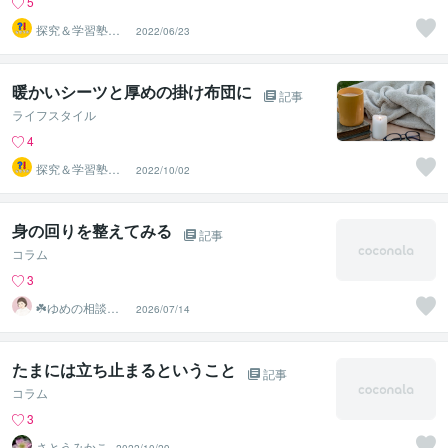
5
探究＆学習塾｜
2022/06/23
なぜラボ
暖かいシーツと厚めの掛け布団に
記事
ライフスタイル
4
探究＆学習塾｜
2022/10/02
なぜラボ
身の回りを整えてみる
記事
コラム
3
☘️ゆめの相談室
2026/07/14
☘️
たまには立ち止まるということ
記事
コラム
3
さとうみかこ