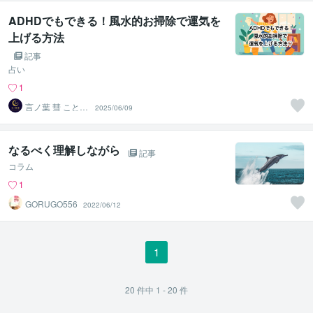
ADHDでもできる！風水的お掃除で運気を
上げる方法
記事
占い
1
言ノ葉 彗 ことの
2025/06/09
は すい
なるべく理解しながら
記事
コラム
1
GORUGO556
2022/06/12
1
20
件中
1 - 20
件