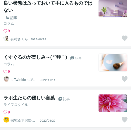
良い状態は放っておいて手に入るものでは
ない
記事
コラム
9
有村さくら
2023/06/29
くすぐるのが楽しみ～( *´艸｀)
記事
コラム
9
～Twinkle～ほた
2022/11/11
るの光
ラボ生たちの優しい言葉
記事
ライフスタイル
8
探究＆学習塾｜
2022/04/29
なぜラボ