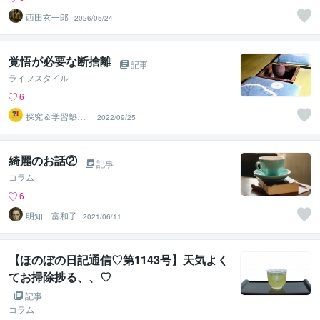
西田玄一郎
2026/05/24
覚悟が必要な断捨離
記事
ライフスタイル
6
探究＆学習塾｜
2022/09/25
なぜラボ
綺麗のお話②
記事
コラム
6
明知 富和子
2021/06/11
【ほのぼの日記通信♡第1143号】天気よく
てお掃除捗る、、♡
記事
コラム