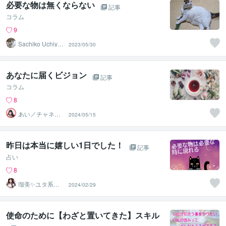
必要な物は無くならない
記事
コラム
9
Sachiko Uchiya
2023/05/30
ma
あなたに届くビジョン
記事
コラム
8
あい／チャネリ
2024/05/15
ングアート✨夏S
ALE
昨日は本当に嬉しい1日でした！
記事
占い
8
瑠美✨ユタ系末
2024/02/29
裔♡縁結び占い
♡幸せ研究所
使命のために【わざと置いてきた】スキル