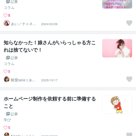
記事
コラム
8
あい／チャネリ
2024/02/26
ングアート✨夏S
ALE
知らなかった！娘さんがいらっしゃる方こ
れは捨てないで！
記事
コラム
5
醒愛seia☆あな
2025/10/17
たの心に寄り添
います☆
ホームページ制作を依頼する前に準備する
こと
記事
学び
5
Naoki｜バイトデ