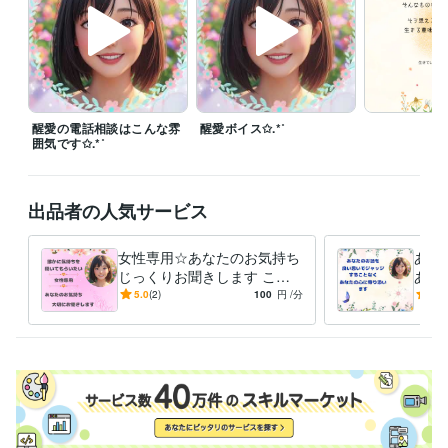
看護専門学校
1998年3月 ~ 2001年2月
語学力
英語
日常会話レベル
醒愛の電話相談はこんな雰
醒愛ボイス✩.*˚
囲気です✩.*˚
出品者の人気サービス
女性専用☆あなたのお気持ち
あな
じっくりお聞きします この
あな
気持ちを誰かに聞いてほしい
良い
5.0
(2)
100
円
/分
5.0
☆あなたの気持ち受け止めま
らこ
す