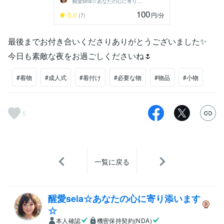
醒愛seia☆あなたの心に寄り添います☆
100
5.0
円
/分
(7)
最後までお付き合いくださりありがとうございました✨️
今日も素敵な夜をお過ごしくださいね🌷
#着物
#成人式
#着付け
#必要な物
#物品
#小物
5
一覧に戻る
醒愛seia☆あなたの心に寄り添います
☆
本人確認
機密保持契約(NDA)