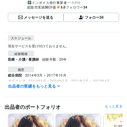
インボイス発行事業者
未登録
総販売実績
30
評価
5.0
フォロワー
34
メッセージを送る
フォロー
34
スケジュール
現在サービスを受け付けておりません。
経験職種
医療・介護 / 看護師
経験年数 : 25年
職歴
総合病院
2014年3月 ~ 2017年10月
クリニック
2010年4月 ~ 2024年5月
2021年3月 ~ 2022年4月
出品者の実績をもっと見る
資格・検定
看護師
取得年 : 2001年
出品者のポートフォリオ
もっと見る
得意分野
悩み相談・カウンセリング
ご相談者様の心に寄り添います
学歴