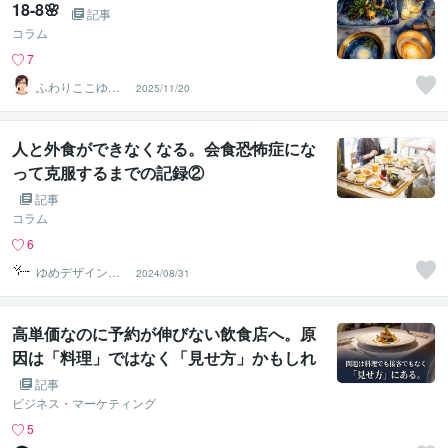
18-8🌸
記事
コラム
7
ふわりここゆら
2025/11/20
り❤️✨癒しタイ
ム相談室
人と外食ができなくなる。会食恐怖症にな
って克服するまでの記録②
記事
コラム
6
ゆめデザイン＠
2024/08/31
webデザイナー
高単価なのに予約が伸びない飲食店へ。原
因は「料理」ではなく「見せ方」かもしれ
ません
記事
ビジネス・マーケティング
5