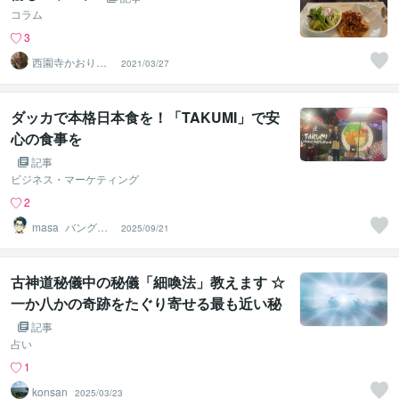
コラム
3
西園寺かおり♡
2021/03/27
癒しのボイスセ
ラピスト
ダッカで本格日本食を！「TAKUMI」で安
心の食事を
記事
ビジネス・マーケティング
2
masa_バングラ
2025/09/21
デシュコンサル
タント
古神道秘儀中の秘儀「細喚法」教えます ☆
一か八かの奇跡をたぐり寄せる最も近い秘
法☆
記事
占い
1
konsan
2025/03/23