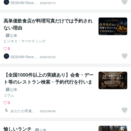
SEISHIN Reven
2026/05/13
ue Grow
高単価飲食店が料理写真だけでは予約され
ない理由
記事
ビジネス・マーケティング
5
SEISHIN Reven
2026/05/03
ue Grow
【全国1000件以上の実績あり】会食・デー
ト等のレストラン検索・予約代行を行いま
す
記事
コラム
3
あなたの専属秘
2022/08/09
書【オンライン
秘書】
愉しいランチ
記事