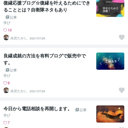
復縁応援ブログ☆復縁を叶えるためにでき
ることとは？自衛隊ネタもあり
記事
学び
10
水沢たかし
2021/07/29
良縁成就の方法を有料ブログで販売中で
す。
記事
学び
9
水沢たかし
2021/07/29
今日から電話相談を再開します。
記事
学び
7