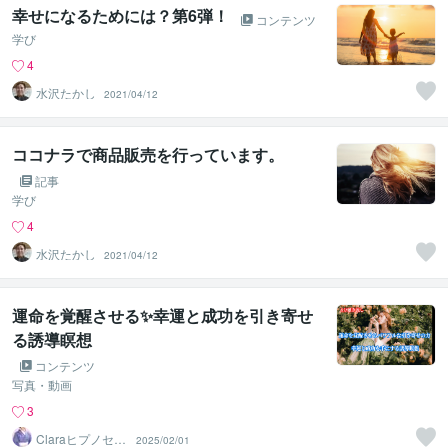
幸せになるためには？第6弾！
コンテンツ
学び
4
水沢たかし
2021/04/12
ココナラで商品販売を行っています。
記事
学び
4
水沢たかし
2021/04/12
運命を覚醒させる✨幸運と成功を引き寄せ
る誘導瞑想
コンテンツ
写真・動画
3
Claraヒプノセラ
2025/02/01