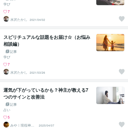
学び
7
水沢たかし
2021/04/02
スピリチュアルな話題をお届け☆（お悩み
相談編）
記事
学び
7
水沢たかし
2021/03/26
運気が下がっているかも？神主が教える7
つのサインと改善法
記事
占い
5
みや｜現役神主■
2025/04/07