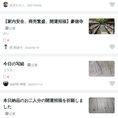
水沢たかし
2021/04/02
【家内安全、商売繁盛、開運招福】豪徳寺
記事
占い
4
西 那緒子
2023/02/19
今日の写経
記事
コラム
4
仙妙院 神龍
2023/01/12
本日納品のお二人分の開運招福を祈願しま
した
記事