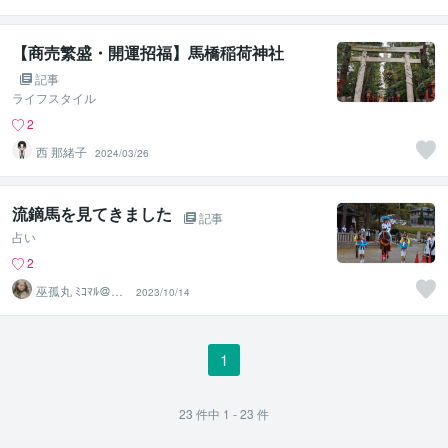
ピスト✡カウン
セラー
【商売繁盛・開運招福】馬橋稲荷神社
記事
ライフスタイル
2
西 那緒子
2024/03/26
流鏑馬を見てきました
記事
占い
2
巫孤丸 ﾐｺﾏﾙ＠霊
2023/10/14
感タロット鑑定
師
1
23
件中
1 - 23
件