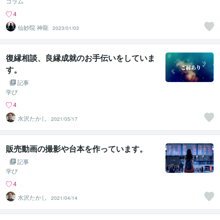
コラム
4
仙妙院 神龍
2023/01/03
復縁相談、良縁成就のお手伝いをしていま
す。
記事
学び
4
水沢たかし
2021/05/17
販売動画の撮影や台本を作っています。
記事
学び
4
水沢たかし
2021/04/14