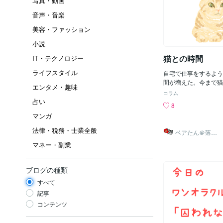
写真・動画
音声・音楽
美容・ファッション
小説
猫との時間
IT・テクノロジー
ライフスタイル
自宅で仕事をするよう
間が増えた。今まで猫
エンタメ・趣味
が、どうも時間が増え
コラム
の、猫は人間になって
占い
8
猫は言葉を喋る。それ
マンガ
もわかりやすい（たま
猫が喋るというと「ご
法律・税務・士業全般
ベアたん＠落書
らいかと思われるかも
きイラストレー
マネー・副業
ター
でもない。「寝るよ」
よ」だったり「どうし
の」「ちゃんとしてる
ブログの種類
日本語で喋るというの
だ。普段は猫が鳴き声
すべて
えると思っていたのに
記事
葉を話し始めたら、間
コンテンツ
う。猫が言葉を話せる
ミュニケーションの幅