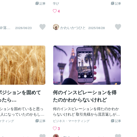
日です。何かを開拓する仕
い」「幸せは誰かのおかげ」――違うこ
る」と認めてあげること
記事
る！便利〜！」キャッシュレスで買える
学び
記事
職、クリエイターなどの職
とを言っているようで、実は全部同じ。
早く癒しに繋がります。③
って、ちょっと未来っぽい気分になりま
4
す。また、アイデアの断捨
主体が外にある。本人は、蚊帳の外にい
にチューニングする「ひと
すね💡選んだのは、もちろん「コーラゼ
いる日です。今まで出して
る。誰のせいにしても、誰のおかげにし
「だるい」「疲れが取れな
ロ」♪私、これが大好きで…すっきりし
の中から選りすぐりのもの
ても、結局は人生を自分で運転していな
とき、私たちは本当は違う
た甘さがちょうどよくて、つい選んじゃ
＠落書
かわいかつひと
2026/06/23
2025/08/28
う。光るアイデアになるは
い。そう気づけるかどうかが、分かれ道
トレー
いのに、逆を向いているこ
うのです♡近くの公園のベンチに座っ
˖°⌖今日は周囲に対しては少
です。⸻人はみんな、自分の都合で
ます。紙とペンを用意し
て、ひと休み🌸✨ふと見上げると、そこ
当たりが強くなりがちで
生きている人は誰でも、自分を中心に物
かけてみてください。
には満開の桜たちが…淡いピンクの花び
や態度には気をつけましょ
語をつくります。調子がいいときは「私
何をやめたいの？」「何を
らが、ふんわり舞っていて、なんだか優
いて、柔らかく喋るように
のおかげ」。都合が悪いときは「誰かの
」答えはすぐには出なくて
しい気持ちになります。「きれいだな
いてきます。常に相手のこ
せい」。それ自体は、人間の自然なクセ
も、この問いが魂との対話
ぁ…」と、しばらく見惚れながら、お気
姿勢を忘れずに。友達から
のようなもの。だから「被害者の顔をし
せてくれます。おわりに：
に入りのコーラゼロと一緒に、思わず一
解決策を提示するのではな
てしまう瞬間」があっても、不思議じゃ
くれる“進化のタイミン
枚パシャリ✨ひとりでぼーっとお花見し
と聞く側になりましょう。꙳
ない。けれど、それを続けていたら──。
ュアル的に、「疲れ」は悪い
ながら飲むコーラゼロ、この組み合わ
キーカラーはシルバーです。꙳✧
主人公を気取っているのに、都合が悪い
ません。むしろそれは、“方
せ、なんだかすごく好きかも☺️春の風と
ットカード78枚を使って、あな
とすぐ脇役に逃げる。それは、もったい
ン”だったり、“変化の前
一緒に、心も体もすっきりとリセットさ
現在・未来」をじっくりと
ない生き方です。⸻主人公なら、言
ポジションを固めて
何のインスピレーションを得
するのです。どうか、自分を
れていく感じ。「また夜に時間があった
。今の状況やこれからの展
い訳を降ろそう「私は自分の人生の主人
ださい
ら、夜桜も見に来ようかな
ったら…
たのかわからないけれど
寧にお伝えし、心のもやも
公です」そう宣言するなら、こうも思っ
しでも軽くできるようサポ
ていませんか。「でもあの人が…」「で
ションを固めていると思っ
何のインスピレーションを得たのかわか
💓そのほかのテーマについ
も私の過去が…」そこに、誰の許可が必
商人になっていたのかもしれ
らないけれど 取引先様から流言返しがあ
ができます。「恋愛や仕
要なのでしょうか。解放や覚醒という言
トレス小悪魔様の権力は偉大
ったら 新しい先生から強烈にいじられて
ケティング
記事
ビジネス・マーケティング
記事
のことを相談したい」「何
葉は、演じることもできます。けれど、
 o(´^｀)o ｳｰ ﾈｺﾊﾟﾝﾁ((ฅ`･
いるような気がした。 先生と呼んじゃい
3
てほしい」など、気になる
主人公なら。言い訳をやめること。誰か
Д`):∵ 仕事のとき楽だからサイ
けないらしいのだけど… 出会う人皆師匠
お気軽にお尋ねくださいね꙳
のせいにしないこと。すべて、自分で引
いてる… (^_^;) 何です
だからな… こういうのを私淑という。 現