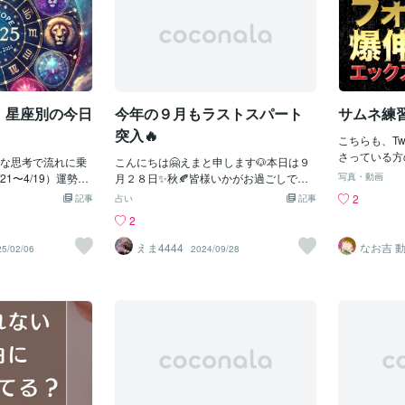
そうです。あなたが良かれと思って金銭
見ると、怖くなっ
に、家族に、そし
的援助をしても、相手は当たり前だと捉
くなりますよね。
「もう誰も信じな
えてあまり感謝をしてもらえなそう。お
ニックになっては
なる夜もある。け
財布の紐は閉めておいたほうがよさそう
世界経済は、大き
は「本当は、信じ
です。𐄁𐄙𐄁𐄙𐄁 ラッキーカラーはパステル
も長期的には成長
いが隠れていま
ブルーです。𐄁𐄙𐄁𐄙𐄁 💓タロットカード78
こで、僕の得意な
めに必要なの
枚を使って、あなたの「過去・現在・未
7日 星座別の今日
今年の９月もラストスパート
サムネ練
確定損の違い）で
とではなく、“自分
来」をじっくりと読み解きます。今の状
。過去の痛みを消す
突入🔥
況やこれからの展開について丁寧にお伝
こちらも、Twi
その痛みの意味を
えし、心のもやもやや不安を少しでも軽
さっている方
。たとえば、あな
な思考で流れに乗
こんにちは🤗えまと申します🐶本日は９
くできるようサポートします。💓そのほ
ました！𝕏
としても、その人
21〜4/19）運勢：
月２８日✨秋🍂皆様いかがお過ごしでし
写真・動画
かのテーマについても占うことができま
文字の視認性
の優しさ」を知れ
る一日。思い切っ
ょうか？そんな今年の９月もいよいよラ
2
記事
占い
記事
す。「恋愛や仕事、人間関係のことを相
それにしても、
か。「もう信じら
みそう！開運アド
ストスパート突入です🔥１０月に向け
2
談したい」「何か背中を押してほしい」
いいってー(&g
それは“心がまだ生
しつつ、冷静な判
て、少しずつさらに秋らしさが増す中、
など、気になることがあればお気軽にお
くない！
全に諦めた人は、そ
ーアイテム：赤い
色々と思う部分もあるのではないでしょ
えま4444
なお吉 
25/02/06
2024/09/28
尋ねくださいね𐄁𐄙𐄁𐄙𐄁メッセージはコチ
らないから。人
カラー：レッド♉
うか？そんな時にもさくっと占えちゃう
ラから(⁎ᴗ͈ˬᴗ͈⁎)⏬⏬https://coconala.com/u
傷つき、愛したい
20）運勢：★★★☆
おみくじ感覚のタロット占い🔮もお役に
sers/2791228「いいね」「リポスト」
す。そして、心か
が強くなる日。無
立てたらいいなぁ～と思っております🐶
「フォロー」大歓迎です！𐄁𐄙𐄁𐄙𐄁
うには、まず自分
自分のペースを大
🐾ご利用、心よりお待ちしております🎵
ります。自分の選
：ゆっくりした時
それでは皆様本日も素敵な１日をお過ご
覚を信じる。「間
落ち着く。 ラッキ
しください💛
がれる」と信じ
ハンカチラッキー
は、他人にも優し
ご座（5/21〜6/2
、完璧な人を見つ
人との交流が幸運を