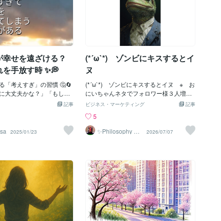
が幸せを遠ざける？
(*´ω`*) ゾンビにキスするとイ
を手放す時 ✨💭
ヌ
「考えすぎ」の習慣 🤔🔄
(*´ω`*) ゾンビにキスするとイヌ ※ お
に大丈夫かな？」「もし失
にいちゃんネタでフォロワー様３人増😘
しよう…」そんな不安や恐
_( :0 」 )_ オレゾンビじゃないけどね(*
記事
ビジネス・マーケティング
記事
ぐるぐる巡ること、ありま
´ω`*) 兄の取説🤐 ｳﾝｳﾝ(*´ω`*) さみし
5
💦私たちは、未来の心配や過
そうにして爪をいじる_( :0 」 )_ それ男
らわれることで、せっかく
子の取説じゃない…？？(*´ω`*) でもド
osa
✨Philosophy Va
2025/01/23
2026/07/07
ntage✨
幸せに気づけなくなってし
ラキュラになりきれてなくない…？？
ります😢🌈。考えすぎるこ
🤡 ふふふ_( :0 」 )_ (*´థ_థ)_( :0 」 )_
ことではありません🙌✨。
ｵﾚマラリア媒介してない…？？🦠🦠🦠🦠
を深く考えられるのは素晴
🦠(;´ω`) たいへんたいへん🦄(ˉ ˡˍˉ 🎀)(-ω-
💡🌟。でも、その力を使い
`)🐟(๑`•᎔•๑)(;´ω`) ランサーエボリュー
果として「今」を楽しむこ
ション（*Ф3Ф).:∵ぶっ_( :0 」 )_ 何だよ
ることも…。深呼吸して、
それ新しい呪文かよ(^_^;💛) …※ 子供
う 🌬️💖そんなときは、ま
は見逃していただける
てみてください🍃✨。吸い
しいエネルギーを感じて、