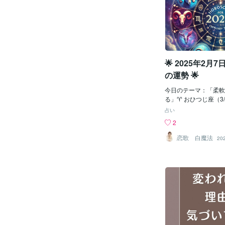
万円と減っていくのを
います。友人に、恋人
て全部売ってしまいた
て時には自分自身に。
でも、ここで絶対にパ
い」と心を閉ざしたく
いけません。これまで
れど、その言葉の裏に
な暴落を経験しながら
たい」という切実な願
を続けてきました。こ
す。信頼を取り戻すた
🌟 2025年2月
簿記の視点（評価損と
は、“相手”を変えるこ
お話ししま
の心”と和解すること
の運勢 🌟
ことはできませんが、
変えることはできます
今日のテーマ：「柔軟
たを傷つけた人がいた
る」♈ おひつじ座（3/
がいたからこそ「本当
★★★★☆直感が冴え
占い
たのではないでしょう
た決断が良い方向に進
2
れない」と思った時、
バイス：勢いを大切に
きている”証です。完
断も忘れずに。ラッキ
恋歌 白魔法
20
んな風に感じることす
ブレスレットラッキー
は、信じたいからこそ
おうし座（4/20〜5/
からこそ涙を流すので
☆安定を求める気持ち
ら信じられる人に出会
理に変えようとせず、
を信じることから始ま
切に。開運アドバイス
択を信じる。自分の感
間を持つことで、心が
違っても、私は立ち上
ーアイテム：シルクの
る。その自信がある人
カラー：グリーン♊ ふた
くなれます。信頼とは
1）運勢：★★★★★