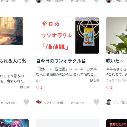
✨Philosophy Va
✨Philos
2026/07/05
2026/06/30
𓂃𓋪◌メッセージはコチラから(⁎ᴗ͈ˬᴗ͈⁎)⏬
談してください問題はジャンルである(;
✧˖°⌖メッセー
ntage✨
ntage✨
」についてお話し
かこれ (^_^;
⏬https://coconala.com/users/2791228
´ω`) …ポップカルチャーとファインア
https://coco
に困らないための
るなし…ヨン
「いいね」「リポスト」「フォロー」大
ートの間にはクラフトワークが挟まって
いね」「リポ
した！でも、最後
ダー (╬☉д⊙)＝◯
歓迎です！𓂃𓋪◌
いて(*´ω`*) ヒロピンはクラフトワーク
です！꙳✧˖°⌖
ておかなければな
#) (ฅ`･ω
である(*´ω`*) 親戚の中では弟子入りが
「終わりの兵法」
ヒロピン 先
長く続くレアキャラである(*´ω`*) 兄は
「育てたお金を、
Ｓ ヒロピン 
クラフトワークの会社を世襲したが
か（出口戦略）」
で…？？ ☜
自分の力でポップカルチャーの会
NISAで資産が増え
いゲーム (^_^
社を立ち上げた_( :0 」 )_ どうしてしっ
ればいいの？」
気取れなそう
てるんだよぉ(*´ω`*)🎴🎴🃏音楽やアートに
大暴落が来たら、
る場合どうす
関する仕事の場合クラフトワークだと天
…」せっかく何年
ングコンサル
井は高くないが引き合いが多いので安定
じられる人に出
🔮今日のワンオラクル🔮
咲いた～
を蓄えても、終わ
して仕事があるブランドを支えていて個
と、最後の最後で
人名は出ないことが多い(*´ω`*) ほいで
「聖杯 2 逆位置」𐄁𐄙𐄁𐄙𐄁 今日は大事
今年もさくら
落ちてしまう危険
まさかの(*´ω`*) おまけちゃんが年収２
な人と価値観がなかなか合わず悩むこと
♪これまで、
簿記とFPの視点か
い」そう思うの
０００万円達成できるなら離婚する彼氏
になりそう。仕事のパートナーだった
収穫ができま
に収穫するための
も、裏切られた記
占い
記事
ライフスタイル
出現(;´ω`) 意味が解らない ※ 書類書
り、プライベートのパートナーだった
かなぁ～？今
をどこよりも分か
信頼とは、何も疑
2
2
記事
き換えるだけの場合ある(;´ω`) お、お、
り、家族だったり・・・意見のすり合わ
といいなぁ～
❌ 罠その1：暴落が
「それでも信じて
御弁当のおかず…(^_^;🍊) 拡大解釈だな
せはとても大切ですが、今日はなかなか
兵力を撤退させて
のこと。人を信じ
(;´ω`) ヒロピンが年商５０００万円達成
お互いに歩み寄ることはできなそう。一
期投資を何年も続
は、弱さではあり
ベアたん＠落書
ジン Djin
2025/11/03
2026/06/16
したら 会社辞めるやつ何人もし
旦意見は飲み込んで、少し考えてから話
きイラストレー
ショックやコロナ
愛する力を持って
ター
ってる(;´ω`) うーん…？？(;´ω`) ジブ
し合おう、と提案しましょう。お互いに
界的な大暴落」が
、心の奥を差し出
ラルタル…？？(^_^;🍊) そういうことに
受け入れるには時間も必要そうです。𐄁𐄙
れば、大きな下落
痛みを知る人ほど
なるのかな…？？※ 社長の目玉に値段が
𐄁𐄙𐄁 今日は人のためにお金を使うと損を
は十分あります。
たちは誰もが過去
ついてしまった
します。テイカーにお金を使ってしまい
が何十万円、何百
じた経験を持って