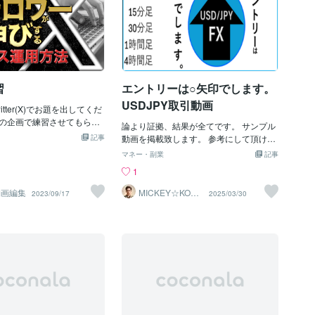
ながら走ってくる。「おはよ」「……お
はよ」凪の声は自然に柔らかくなった。
「寒いね。大丈夫？」「うん。ちょっと
手、冷たいけど」「……手袋、忘れ
た？」図星すぎて、凪は目をそらした。
「……うん」悠真は笑いながら言った。
「そっか。じゃあ――」その瞬間だっ
習
エントリーは○矢印でします。
た。ゴォォッ――と冬の強い風が吹き抜
USDJPY取引動画
tter(X)でお題を出してくだ
け、凪のマフラーの端がふわりとめくり
の企画で練習させてもらい
上がった。「あ――」反射的に押さえよ
論より証拠、結果が全てです。 サンプル
のロゴのイメージで黒基調。
うとした凪の身体が傾き、足元の砂利に
記事
動画を掲載致します。 参考にして頂けま
、なかなか難しいですね！
軽くつまずいた。ぐらり――「凪！」悠
したら、幸いです。 https://coconala.co
マネー・副業
記事
𝕏よりTwitterの方が絶対
真が腕を伸ばし、凪の肩と腰に手を添え
m/services/3616170
1
t;_&lt;)𝕏黒いし全然かわい
て支えた。ふたりの距離は、一瞬で“息が
触れる距離”へ。凪は驚いて顔を上げた。
動画編集
MICKEY☆KOM
2023/09/17
2025/03/30
悠真は心配そうな顔で、でもその瞳はど
O
こか動揺していて。「……だ、大丈
夫？」「う、うん……！」声が震えたの
は、風のせいではなかった。悠真の手
は、すぐには離れなかった。むしろ、支
える指先がそっと力を緩めるのをためら
っているように感じた。凪の心臓は、き
っと見えるほど跳ねている。（近い……
こんなに……）風が止み、静けさが戻っ
た頃。悠真はゆっくり凪から手を離し