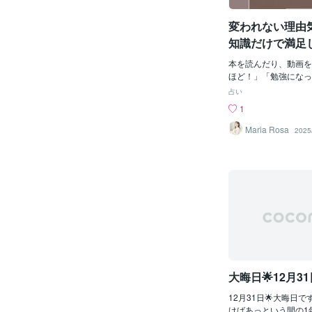
けることではなく、不
運ぶ日。新しい情報や
り添える関係を築くこ
んでくる予感！ 開運
変われない理由
対に裏切らない」と思
った情報は積極的に取
「もし裏切られても、
ーアイテム：スマホス
知識だけで満足
ラー：ライトブルー♋ か
か？
2） 運勢：★★☆☆
本を読んだり、動画を
激しくなりやすい日。
ほど！」「勉強になっ
いたわる時間を作ろう
も、結局いつもの毎日
占い
ス：温かいスープやお
そんな経験はありません
1
を。 ラッキーアイテ
得ることは大切ですが
プ ラッキーカラー：
だけでは、何も変わり
Maria Rosa
2025
（7/23〜8/22） 
わるために必要なこと✨
持って行動することで
セットする💡 学んだ
をつかめる日！堂々と
動を習慣化するこの3
アドバイス：目標を意
て現実が変わっていき
に過ごすと運気UP！
ではなく、今行動しよ
ム：ゴールドのネック
準備ができたら…」「
ー：ゴールド♍ おとめ座
ら…」そう思っている
2） 運勢：★★★☆
が過ぎてしまいます
引き寄せるカギ。身の
には、「いつか」では
ると気分もスッキリ！
ることが大切！🌸 
不要なものを手放して
DMで送ってください！
大晦日🌟12月31
を全力でサポートします
磨き #人生を変える #
12月31日🌟大晦日
行動がカギ #習慣化 
けばあっという間の1