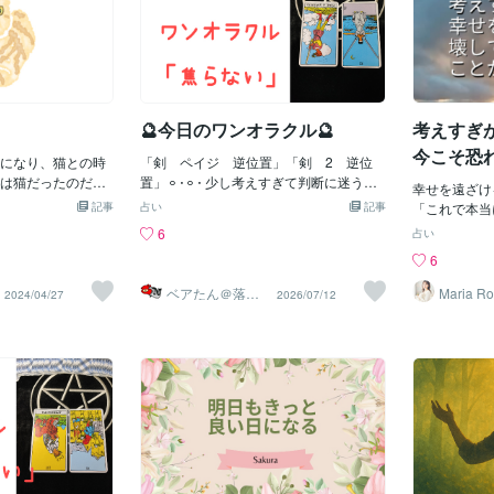
🔮今日のワンオラクル🔮
考えすぎ
今こそ恐れ
になり、猫との時
「剣 ペイジ 逆位置」「剣 2 逆位
は猫だったのだ
置」𐄙𐄁𐄙𐄁 少し考えすぎて判断に迷う場
幸せを遠ざける
てからというも
面があるかもしれませんが、焦らなけれ
記事
占い
記事
「これで本当
しまったようだ。
ば大丈夫です。分からないことは確認し
敗したらどう
6
占い
も日本語だ。とて
ながら進めることで、ミスを防ぎ安心し
れが頭の中を
6
にわからない）。
て取り組めます。迷いをそのままにせ
せんか？🌀
飯」「おやつ」く
ず、一つずつ整理していくことが成功へ
去の後悔にと
ベアたん＠落書
Maria R
2024/04/27
2026/07/12
しれないが、そう
の近道です。今日は慎重さがあなたの強
きイラストレー
目の前にある
ター
だったり「寝な
みとなり、着実な成果につながっていく
まうことがあ
たの」「何してる
でしょう。落ち着いて行動すれば、仕事
と自体は悪い
？」様々だ。猫が
運は安定した良い流れへ向かいます。𐄙𐄁
むしろ、物事
は、まさに驚き
𐄙𐄁 頭を使いすぎて、心や体に少し疲れが
らしい力です
や仕草で意思を伝
出やすい一日かもしれません。だからこ
すぎると、結
、突然その猫が言
そ、意識して休息を取ることが運気を整
とが難しくな
違いなく驚くだろ
えるポイントになります。十分な睡眠や
自分を取り戻そ
ということは、コ
気分転換を取り入れることで、心のモヤ
ず深呼吸をし
が広がるというこ
モヤも少しずつ晴れていくでしょう。
込むときに新