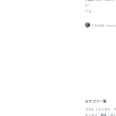
自分次第
方も少なくないのでは
占い
また本日は新月でもあ
0
読んでくださった方々
いました🥰タロット占
いりますのでよろしく
えま4444
2024/1
🐶今年は大変お世話
では皆様、来年まであ
で暖かくしてお過ごしく
24年もありがとうござ
もよろしくお願いいた
は、良いお年をお迎えく
カテゴリ一覧
コラム
｜
ビジネス・
エンタメ・趣味
｜
占