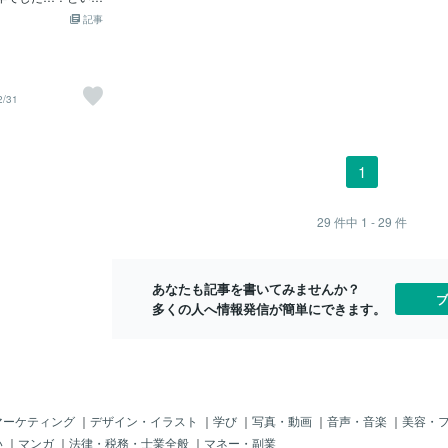
ないでしょうか🤔
記事
ります🎵ブログを
🔮ありがとうござ
い🔮も頑張ってま
お願いいたします
2/31
になりました✨それ
と数時間…楽しん
ださいませ💞20
いました✨2025年
1
します🎵それで
ださい🎍🐶🐾
29
件中
1 - 29
件
あなたも記事を書いてみませんか？
ブ
多くの人へ情報発信が簡単にできます。
マーケティング
｜
デザイン・イラスト
｜
学び
｜
写真・動画
｜
音声・音楽
｜
美容・
い
｜
マンガ
｜
法律・税務・士業全般
｜
マネー・副業