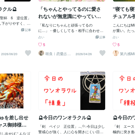
るよ」と言ってき
「頑張る時間」と「休む時間」のメリハ
吐き出すとき
寝ることもできる
リをつけることが、元気を取り戻す鍵で
ラクル🔮
「ちゃんとやってるのに愛さ
“寝ても寝
すイメージを
聞かれたら、猫の
す。無理をしすぎなければ、心身ともに
少し軽くなっ
れないが無意識にやっている
チュアル
事をすることもで
聖杯 6 逆位置」
軽やかな調子を取り戻していけるでしょ
の中でつぶや
こと」
法
からない言葉もあ
少し下がりやすく、
う。𐄙𐄁𐄙𐄁 ラッキーカラーは水色です。
「私なりにちゃんと頑張ってるの
たいことを信じ
こんにちはM
場合は、猫の仕草
い」と感じること
𐄙𐄁𐄙𐄁 💓タロットカード78枚を使って、
記事
に…」・優しくしてる・相手に合わせて
けの言葉で、
が重い。たっ
を言いたいのかを
。ただ、それは力
あなたの「過去・現在・未来」をじっく
る・重くならないように気をつけてるそ
進む感覚を得
キリしない。
占い
記事
占い
外れると怒られ
く、心や体が休息
りと読み解きます。今の状況やこれから
れなのに、なぜかうまくいかない。そん
💡。それは
分がおかしい
5
5
、ますます家族と
す。今は無理に自
の展開について丁寧にお伝えし、心のも
なふうに感じたこと、ありませんか？周
く、自分の未
すよね。でも
ることだろう。猫
、できることを着
やもやや不安を少しでも軽くできるよう
りを見ると、特別なことをしてないのに
じる行動だか
い。それって
咲良｜恋愛占い
第六感Mi
2026/06/20
2026/04/26
み、一緒に過ごす
です。また、過去
サポートします。💓そのほかのテーマに
心導師
の投資詐
なぜか愛されてる人がいる。一方で、ち
分も大切に 
点から見ると
醒
になることを願っ
れすぎないことも
ついても占うことができます。「恋愛や
ゃんと頑張ってるのに報われない恋もあ
た…」「こん
れないのです
🐱🌿🐱🌿🐱🌿🐱
す。古い思い込み
仕事、人間関係のことを相談したい」
る。実はこれ、👉“やってること”じゃな
ふうに自分を
読み解く】3
🌿🐱💓猫ちゃんイラス
の力を取り戻す流
「何か背中を押してほしい」など、気に
くて“やり方”がズレてるよくあるズレ👇①
せんか？😞
ーの“ズレ”
たのお好きな猫ちゃ
𓋪◌人との関わりで
なることがあればお気軽にお尋ねくださ
優しさ＝我慢になってる👉本音が消えて
あなた自身の
エネルギーが
で。💓デジタル納
の印象が影響しや
いね𐄙𐄁𐄙𐄁メッセージはコチラから(⁎ᴗ͈ˬ
る② 気遣い＝遠慮になってる👉距離が縮
げましょう
以上に疲れを
こうだったから」
ᴗ͈⁎)⏬⏬https://coconala.com/users/2791
まらない③ 重くならない＝感情を出さな
たが真剣に物
って、吐いて
い可能性を見逃し
228「いいね」「リポスト」「フォロ
い👉印象に残らない“いい人”で終わる原
す✨👏。だ
てください。
ん。過去のわだか
ー」大歓迎です！𐄙𐄁𐄙𐄁
因はここ💖ズレを整えると・ちゃんと気
少し方向転換
る”感覚。昨
ることで、関係性
持ちが伝わる・無理しなくても距離が縮
く、「素敵な
ったん脇に置
相手も自分も変化
まる・大切にされる実感が増える👉「気
ってみてくだ
気になろうと
れる姿勢が大切で
こちゅを差し出せ
🔮今日のワンオラクル🔮
🔮今日の
づいたら、“頑張らなくても愛される
こう 🌟🌼
に見ると、“
き合うことで、よ
恋”変わってる」🌸まとめ大切なのは“何
くいかなかっ
なんです。だ
ャス御姉様に
ていくでしょう。
「剣 ペイジ 正位置」𓂃𓋪◌今日は少し
「剣 エース
をするか”じゃなくて👉“どう在るか”💎
んばらなきゃ
無傷だ
ーは薄いピンクです。
警戒心が強く、人に心を開きにくい日で
極的に突き進
を差し出せばこんなゴ
「私、どこズレてるんだろう？」そう思
としないこと