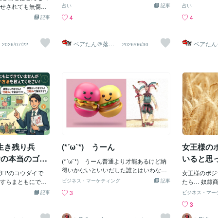
ード78枚を使って、あ
す。人の噂を聞いてしまったりして、疑
に満ち溢れる
せされても無傷だ(;
ったときはあなたの恋愛のパターンから
占い
記事
ーに包まれて
占い
未来」をじっくり
い深くなるのかもしれません。でも、す
事が吉。営業
そうだなそうしよう(^_^;
しっかり見ていきます
が、結果的に
4
4
記事
状況やこれからの
ぐ人の噂を流すような人とは少し距離を
業に吉の日で
_( :0 」 )_ わぁ
魂が望む方向
伝えし、心のもや
取って正解です。同調して悪口を言って
離にも向いて
) 降格しないでよ(;
り会議」実は
軽くできるようサ
しまわないように気をつけましょう。ふ
きたアイデア
 逃げ場ふさいだじゃない
い」と感じる
ベアたん＠落書
ベアたん
2026/07/22
2026/06/30
のほかのテーマにつ
ーん、そうなんだ、程度で聞き流すとよ
を磨きましょ
きイラストレー
きイラス
_ 逃げ場サイダーじゃな
方向に進みた
ター
ター
ます。「恋愛や仕
いかも。その人に自分のことを悪く言い
ずです。꙳✧
( :0 」 )_🐿️ﾋﾟｮﾝﾋﾟｮ
とがよくあり
相談したい」「何
ふらされても、気にしないようにしまし
し自分からの
ど(^_^;💛) ち
て、こう問い
」など、気になる
ょう。𓂃𓋪◌今日は情報収集が得意な日で
す。言葉遣い
」 )_🐿️ 御姉様も１０
「今、本当は
お尋ねくださいね
す。特に仕事に関する情報は入って来や
う。一呼吸置
^;💛) もやもやも
始めたいの？
から(⁎ᴗ͈ˬᴗ͈⁎)⏬
すい日。SNSなども活用してみましょ
すると運が向
」 )_🐿️ カタツムリ氏
も大丈夫。で
m/users/2791228
う。SNSなどで得た情報は、一度検索し
とを思いやる
とかいうオ
をスタートさ
」「フォロー」大
たりして真偽を確かめるクセをつけまし
の相談事は、
*)_( :0 」 )_
身体が教えて
ょう。いい情報が入ってくるかも。𓂃𓋪◌
く、しっかり
🐛🐛🐛ちゃぎあ;🐌
グ”スピリチ
ラッキーカラーはペールグリーンです。
✧˖°⌖ラッ
史は繰り返すのだ…;
ものではあり
𓂃𓋪◌💓タロットカード78枚を使って、あ
˖°⌖💓タロ
) なんで;🐌 出家し
向転換のサイ
なたの「過去・現在・未来」をじっくり
たの「過去・
生き残り兵
(*´ω`*) うーん
女王様の
)👈💦 悪の総本
兆”だったり
と読み解きます。今の状況やこれからの
読み解きます
責めないでく
資の本当のゴー
いると思
展開について丁寧にお伝えし、心のもや
(*´ω`*) うーん普通より才能あるけど納
開について丁
師が教える
もやや不安を少しでも軽くできるようサ
得いかないといいだした誰とはいわない
やや不安を少
派FPのコウダイで
女王様のポジ
ポートします。💓そのほかのテーマにつ
けどちなみに🙊様の場合は下層階級に勝
ートします。
暴落のトリセ
すらまともにでき
ビジネス・マーケティング
記事
たら… 奴隷
いても占うことができます。「恋愛や仕
てなかった ※ 御会いしている威張って
ても占うこと
ずっとお金に困らな
ない… ミス
3
記事
ビジネス・マー
事、人間関係のことを相談したい」「何
いる女性が恋愛で負けるのは当たり前で
事、人間関係
うこそ！前回の第8
である… (._.)？
3
か背中を押してほしい」など、気になる
あるオソソをパワープレイに使う人とは
か背中を押し
がダイレクトに安
ω･´)っ=)´
ことがあればお気軽にお尋ねくださいね
話すことがないのでそういう占師様に相
ことがあれば
Co』の強みと、60
ズの大きい靴は