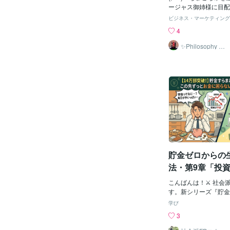
𓂃𓋪◌💓タロットカ
ージャス御姉様に目配
なたの「過去・現在・
´ω`)_( :0 」 )_ 
ビジネス・マーケティング
と読み解きます。今の
💛) おいクズども(;´ω`)
4
展開について丁寧にお
本谷ちゃんだ(^_^;💛
もやや不安を少しでも
´ω`)_( :0 」 )_
✨Philosophy Va
ポートします。💓そ
ntage✨
(;´ω`)_( :0 」 )
いても占うことができ
い🐿️ﾋﾟｮﾝﾋﾟｮﾝ⤴⤴(;´ω`)_
事、人間関係のことを
ﾝ⤴⤴ 敵をいけどりにした
か背中を押してほしい
ょっと(*´ω`*)_( :0 
ことがあればお気軽に
万円商品を作るのだ(^_
𓂃𓋪◌メッセージはコチラ
やぁ～(*´ω`*)_( :0 
⏬https://coconala.co
は 天下り
「いいね」「リポスト
チもあるんじゃねぇか(*´ω`
歓迎です！𓂃𓋪◌
🐿️ ｳﾝｳﾝ;🐌 …🐛
ｿﾞｯ…(*´ω`*) 歴
🐌 助けろよ(*´ω`*
貯金ゼロからの
てやっただろうが(´ω`
山…？？
法・第9章「投
ルってどこ？軍
こんばんは！⚔️ 社会
『出口戦略』と
す。新シリーズ『貯金
ていませんが この先
ツ」
学び
い方法』の第9章へよ
3
章では、「毎月の税金
くなる秘密兵器『iDe