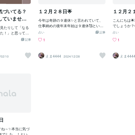
完全なままでも寄
チャンスが舞い込
と。「この人は絶
アドバイス：気にな
気づいてる？
１２月２８日🌟
１２月２１
うのではなく、
り入れて◎ ラッキ
それでも一緒に考
タンド ラッキーカ
していません
今年は奇跡の９連休✨と言われていて、
こんにちは
に座（6/22〜7/2
仕事納めの後年末年始は９連休🥰という
でしょうか？
☆感情の浮き沈みが
見たりして「なる
方も多いようですね🎵そんな年末年始、
の日ですね
無理せず、自分を
た！」と思って
占い
記事
占い
大掃除を済ませ、しっかり新年を迎える
柚子を買って
。 開運アドバイ
に戻ってしまう…
1
1
記事
用意は済まされたでしょうか？🤗大掃除
イムが楽しみ
茶でリラックス
か？📖🎥知識を
は２８日までにすると良い、そして２８
してかぼちゃ
ム：陶器のマグカッ
、見るだけ・読む
日にしめ飾りや鏡餅、神棚などの準備を
す🤭皆様も
シルバー♌ しし座
ません。本当に変
えま4444
えま444
/02/10
2024/12/28
すると良いと言われていますよね🐶今年
いね💞気付
運勢：★★★★★自信を
💡 マインドをリ
もばっちり私は用意することができまし
💦バタバタ
、大きなチャンス
ことを実践する💡 行
た🔮年末年始でも、タロット占い🔮は受
できるかぎり
前に進もう。 開運
つが揃って、はじめ
付中です✨ぜひ年末年始にさくっとおみ
寧に過ごして
識してポジティブ
ます！「いつか」
くじタロットをはじめとした🔮、ご利用
頑張っていき
 ラッキーアイテ
う！🐾「もう少し
されてみませんか？今年もあと僅か…✨
ト占いのご依
レス ラッキーカラ
タイミングがきた
油断せずに、それぞれ素敵な日々をお過
（8/23〜9/2
うちに、時間だけ
ごしくださいね🐶🐾
☆整理整頓が運気を
未来を変えるため
回りをきれいにす
なく「今」行動す
 開運アドバイス：
今すぐ「リセット」と
、新し
 🌸あなたの変化
日
🫶✨📌 #じぶん
マインドセット📌 #
ですね～✨本当に気づ
#変わりたい #未来は
年でした…！という