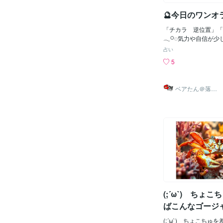
とでもある。猫が「寝
たら、そのまま一緒に
🔮今日のワンオ
し、「何してるの」と
気持ちを考えながら返
「チカラ 逆位置」「
きる。ただ、たまにわ
𓂃𓋪◌気力や自信が
るようだ。そういった
「思うように頑張れな
占い
や表情を見ながら、何
があるかもしれません
5
推測する必要がある。
がなくなったのではな
る。この猫との会話が
を求めているサインで
しての絆を深めてくれ
分を奮い立たせるより
ベアたん＠落書
の言葉が日常に溶け込
実に進めることが大切
きイラストレー
ター
時間がより豊かなもの
の失敗や後悔にとらわ
ている。🌿🐱🌿🐱🌿🐱
重要なテーマになりま
🌿🐱🌿🐱🌿🐱🌿🐱
を手放した先に、本来
ト描きます。💓あな
れが待っています。𓂃
んを、お好きなタッチ
は、昔の出来事や過去
品です。
すい時です。「前にも
と決めつけると、新し
てしまうかもしれませ
まりを少しずつ吹っ切
は軽やかになります。
していることを受け入
(;´ω`) ちょ
す。新しい気持ちで向
ばこんなゴージ
り心地よいご縁が育っ
目配せされても
𓂃𓋪◌ラッキーカラ
(;´ω`) ちょこちゅ