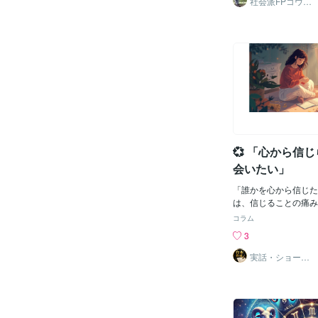
社会派FPコウダ
イ｜資産を守り
歳まで引き出せない罠
心を楽に
しました。これでお金
仕組みはすべて揃いま
にどうしてもお伝えし
らない、非常に重要な
があります。それは、
いつ、どうやって使う
というお話です。「新
たら、いつ全額売却す
「もし途中で世界的な
怖くて売っちゃいそう
💞 「心から信
もかけてコツコツ兵力
りのルールを知らない
会いたい」
大失敗して奈落の底に
があります。今回は、
「誰かを心から信じた
ら、投資の果実を安全
は、信じることの痛み
「負けない出口戦略」
憶も知っているから。
コラム
りやすく解説します！
わないことではなく、
3
来た恐怖で、すべての
みよう」と決める勇気
しまう（狼狽売り）長
るのが怖いと感じるの
実話・ショート
動画台本作成
けていると、リーマン
ません。むしろ、深く
ショックのような「世
いる証です。信頼とは
長期で投資を続けてい
すような行為だから、
局面を経験する可能性
慎重になるのです。私
画面の中で自分のお金
に「裏切られた」と感