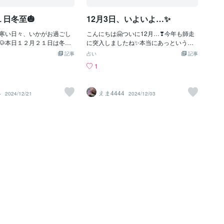
た。「ごめん……つい……」「うう
ん……助かった……ありがとう」悠真は
日冬至🎃
12月3日、いよいよ…✨
その場で数歩後ろ
寒い日々、いかがお過ごし
こんにちは🤗ついに12月…❣今年も師走
🐶本日１２月２１日は冬至
に突入しましたね✨本当にあっという間
私自身も、ゆず湯のために
な1年…なんて振り返りたくもなる時期で
記事
占い
記事
きましたよ🎵夜のお風呂タ
はありますが、まだまだ2024年はありま
1
でワクワクしています✨そ
すよ～🐶ソワソワしたり、バタバタした
🎃と小豆もいただく予定で
り…年末に向けてのドタバタ感からちょ
ぜひ、冬至を楽しんでくださ
っとしたミスをしてしまったり、なんか
4
えま4444
2024/12/21
2024/12/03
けば今年もあっという間で…
イラついらりもやっとしたり💦ただ今絶
してしまう時期だからこそ、
賛水星の逆行時期（※11月26日～12月16
気持ちにゆとりをもって丁
日）ということもあり…なそんな時期💦
いきたいですね🔮大掃除も
だからこそ、少し落ち着いて余裕を持
たいと思います～❣タロッ
ち、ゆとりある行動を心がけて年末に向
頼もお待ちしていますね🌟
けてラストスパート🌟しちゃってくださ
いね✨年末の前にはクリスマス🎄とい
う、とてもワクワクするイベントもあり
✨な心躍る時期だからこそ、大切に楽し
く過ごされてみてください🥰そんな日々
にもぜひ、タロット占い🔮もお役立てく
ださいね🎵ご利用お待ちしております～
🐶🔮✨それではまた🌟