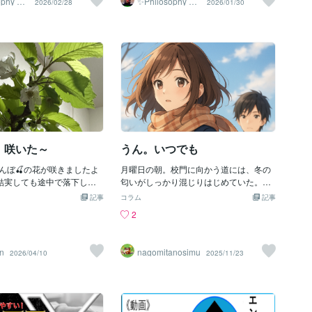
ophy Va
✨Philosophy Va
2026/02/28
2026/01/30
ジはコチラから(⁎ᴗ͈ˬᴗ͈⁎)⏬⏬
き受けること。そのとき初めて、「誰か
ntage✨
) … (^_^;) … ボティのあ
代社会の対等な関係というのも ヒロピン
nala.com/users/2791228「い
のおかげだ」と心から言えます。⸻
チッチヒロピン 顧問 リー
は時に自分を縛る鎖だと思っている。 す
スト」「フォロー」大歓迎
幸せにも不幸にも、自力でなれる現実は
)`дﾟ)･;' (°o°(☆◯＝(-"-
ごい人は尊敬した方が学びが多い！！ と
シンプルです。幸せにも、不幸にも、誰
･´)っ ミストレス小悪魔 ＶＳ
いうのはいうまでもない。 メッシーくら
かがいなくてもなれる。「親のせいでこ
攻 ミストレス小悪魔 Ｖ
いなら何人もいるし新規なんてつかまえ
うなった」と言った瞬間、可能性は閉じ
後攻メクソコーチ(^_^;)
放題… ということにがっかりしたのだろ
る。「あの人のおかげで救われた」と言
 リーダーだけわかってな
うか。 ここまでくる間の師匠の部下に ず
った瞬間、自分の力は遠ざかる。他人を
;) … (^_^;) … 絶対に人
るいことはしないで！！ と釘をさされた
恨んでいるうちは、不自由。感謝しすぎ
なバトルでファンを獲得す
がもはやずるいことが 何だかよくわから
ても、不自然。誰かのせいにしても、何
ればいいか ※ ブランディ
ないのである。 場合によるとＭｒ．不謹
も変わらない。誰かの助けを待っていて
応用編
慎の年収が師匠を超えてしまうことか…
も、何も始まらない。やるか、やらない
 咲いた～
うん。いつでも
まぁしょうがないだろう… 全てが塞翁が
か。引
馬である。
んぼ🍒の花が咲きましたよ
月曜日の朝。校門に向かう道には、冬の
結実しても途中で落下して
匂いがしっかり混じりはじめていた。低
せんでした💦何が悪かった
い空、白い息、少し乾いた風。凪は手袋
記事
コラム
記事
年はさんらんぼ収穫できる
を忘れたことを軽く後悔しながら、ポケ
2
✨
ットの中で指をこすり合わせた。（今
日……また話せるかな）あの日、指先が
触れたこと。変わるのが「怖い」と言い
n
nagomitanosimu
2026/04/10
2025/11/23
合ったこと。名前を呼び合ったこと。ひ
とつひとつが胸の奥に残り、朝になって
も消えずに残っていた。校門の前。
「凪！」聞き慣れた声に顔を上げると、
悠真がマフラーの隙間から白い息を吐き