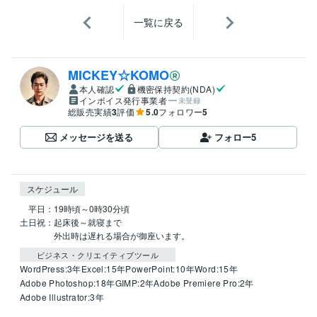
一覧に戻る
MICKEY☆KOMO
本人確認
機密保持契約(NDA)
インボイス発行事業者
未登録
総販売実績
3
評価
5.0
フォロワー
5
メッセージを送る
フォロー
5
スケジュール
　平日：19時頃～0時30分頃

土日祝：起床後～就寝まで

　　　　外出時は遅れる場合が御座います。
ビジネス・クリエイティブツール
WordPress:3年
Excel:15年
PowerPoint:10年
Word:15年
Adobe Photoshop:18年
GIMP:2年
Adobe Premiere Pro:2年
Adobe Illustrator:3年