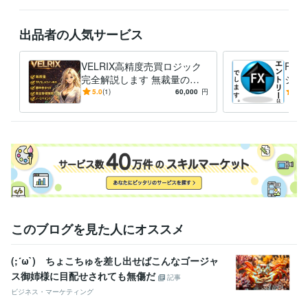
出品者の人気サービス
VELRIX高精度売買ロジック
FX
完全解説します 無裁量の高
シン
精度サイン＆勝率表示と資金
駄を
5.0
(1)
60,000
円
5.0
管理を一括りにしたインジ
求し
このブログを見た人にオススメ
(;´ω`) ちょこちゅを差し出せばこんなゴージャ
ス御姉様に目配せされても無傷だ
記事
ビジネス・マーケティング