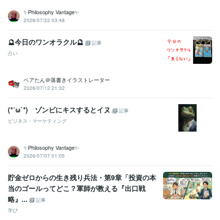
✨Philosophy Vantage✨
2026/07/22 03:48
🔮今日のワンオラクル🔮
記事
占い
ベアたん＠落書きイラストレーター
2026/07/12 21:32
(*´ω`*) ゾンビにキスするとイヌ
記事
ビジネス・マーケティング
✨Philosophy Vantage✨
2026/07/07 01:05
貯金ゼロからの生き残り兵法・第9章「投資の本
当のゴールってどこ？軍師が教える『出口戦
略』...
記事
学び