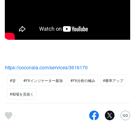
https://coconala.com/services/3616170
#👹
#FXインジケーター最強
#FX分析の極み
#勝率アップ
#相場を見抜く
1