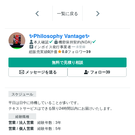
一覧に戻る
✨Philosophy Vantage✨
本人確認
機密保持契約(NDA)
インボイス発行事業者
未登録
総販売実績
0
評価
0.0
フォロワー
39
無料で見積り相談
メッセージを送る
フォロー
39
スケジュール
平日は日中に待機していることが多いです。

テキストサービスはできる限り24時間以内にお届けいたします。
経験職種
営業 / 法人営業
経験年数 : 3年
営業 / 個人営業
経験年数 : 5年