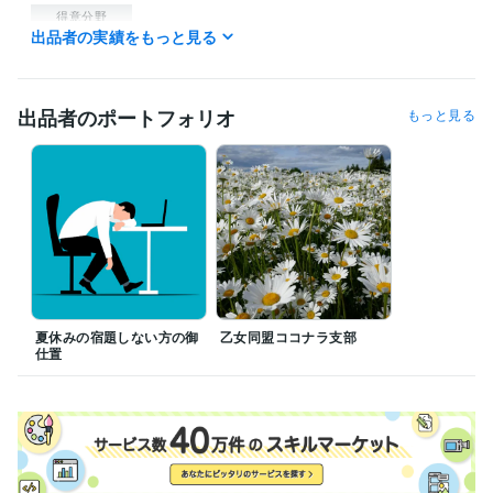
得意分野
出品者の実績をもっと見る
占い
タロット
東洋占星術
悩み相談・カウンセリング
カウンセリング、人生相談、自分探し
出品者のポートフォリオ
もっと見る
夏休みの宿題しない方の御
乙女同盟ココナラ支部
仕置