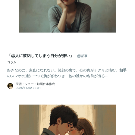
「恋人に嫉妬してしまう自分が嫌い」
記事
コラム
好きなのに、素直になれない。笑顔の裏で、心の奥がチクリと痛む。相手
のスマホの通知一つで胸がざわつき、他の誰かの名前が出る...
実話・ショート動画台本作成
2025/11/02 03:31