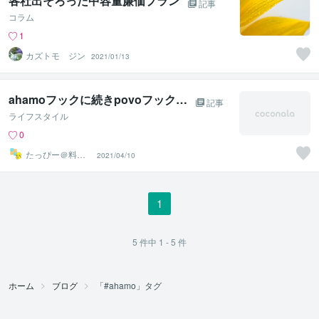
各社出そろった中容量廉価プラン
記事
コラム
1
カズトモ ジン
2021/01/13
ahamoフックに続きpovoフック…
記事
ライフスタイル
0
たっぴー＠料金
2021/04/10
見直しアドバイ
ザー
1
5
件中
1 - 5
件
ホーム
ブログ
「#ahamo」タグ