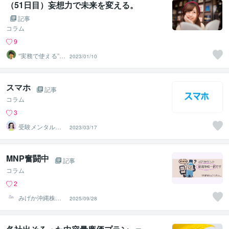
（51日目）妄想力で未来を変える。
記事
コラム
9
“実務で使える”改
2023/01/10
善パートナー／
かめきち
スマホ
記事
コラム
3
受験メンタルト
2023/03/17
レーナー イロ
ハル
MNP奮闘中
記事
コラム
2
みげか沖縄株式
2025/09/28
会社