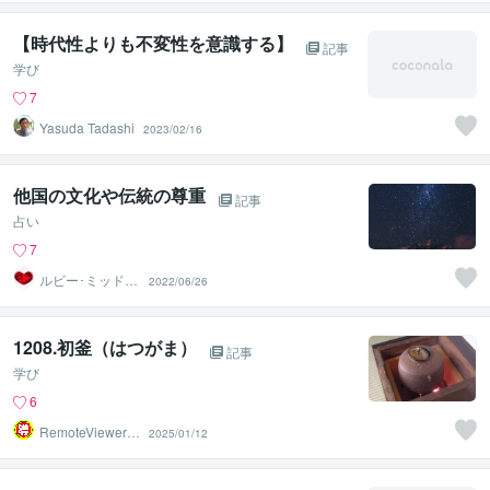
んせんじゅ）
【時代性よりも不変性を意識する】
記事
学び
7
Yasuda Tadashi
2023/02/16
他国の文化や伝統の尊重
記事
占い
7
ルビー･ミッドナ
2022/06/26
イト
1208.初釜（はつがま）
記事
学び
6
RemoteViewer導
2025/01/12
与✅