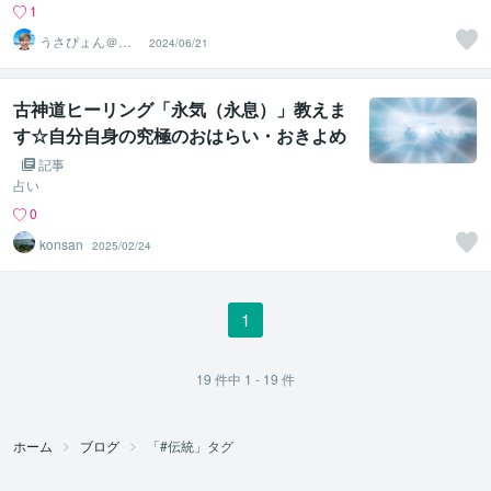
1
うさぴょん＠癒
2024/06/21
し系アラフィフ
心寄り添い人
古神道ヒーリング「永気（永息）」教えま
す☆自分自身の究極のおはらい・おきよめ
法☆
記事
占い
0
konsan
2025/02/24
1
19
件中
1 - 19
件
ホーム
ブログ
「#伝統」タグ