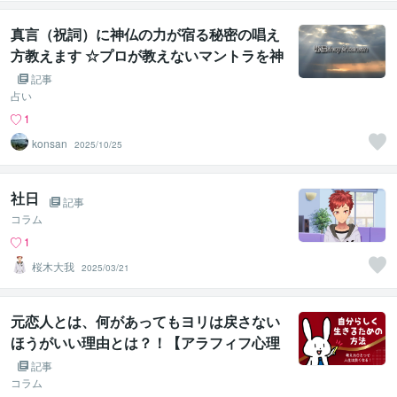
ューサー
真言（祝詞）に神仏の力が宿る秘密の唱え
方教えます ☆プロが教えないマントラを神
仏のエネルギーに昇華する秘伝☆
記事
占い
1
konsan
2025/10/25
社日
記事
コラム
1
桜木大我
2025/03/21
元恋人とは、何があってもヨリは戻さない
ほうがいい理由とは？！【アラフィフ心理
カウンセラー「うさぴょん」のココナラ電
記事
話相談
コラム