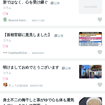
形ではなく、心を受け継ぐ
記事
コラム
6
Beyond Karma L
2021/11/25
ab
【首相官邸に意見しました】
記事
コラム
5
FastHealthG＠食
2023/04/01
と健康が第一
明けましておめでとうございます
記事
コラム
5
きょうのあゆみ
2023/01/05
身土不二の梅干しと茶がゆで心も体も運気