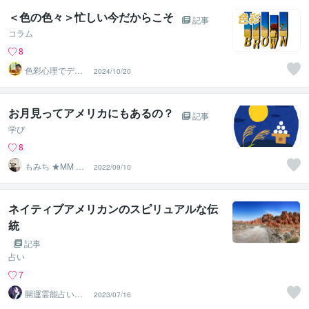
＜色の色々＞忙しい今だからこそ
記事
コラム
8
色彩心理でデザ
2024/10/20
インを彩る Lux
お月見ってアメリカにもあるの？
記事
学び
8
もみち ★MM EN
2022/09/10
GLISH★
ネイティブアメリカンのスピリュアルな伝
統
記事
占い
7
開運霊能占い
2023/07/16
師 輪宣寿（り