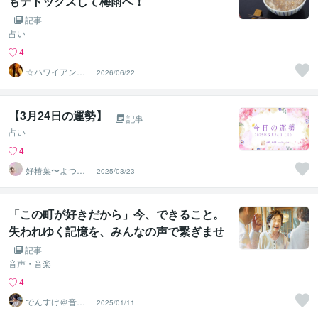
もデトックスして梅雨へ！
記事
占い
4
☆ハワイアンス
2026/06/22
ピリチュル☆～
ハナイノウエ
【3月24日の運勢】
記事
占い
4
好椿葉〜よつ
2025/03/23
ば〜
「この町が好きだから」今、できること。
失われゆく記憶を、みんなの声で繋ぎませ
んか。
記事
音声・音楽
4
でんすけ＠音声
2025/01/11
メディアプロデ