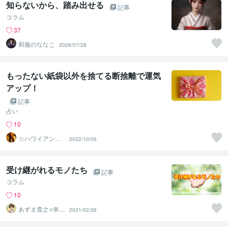
知らないから、踏み出せる
記事
コラム
37
和服のななこ
2026/07/28
もったない紙袋以外を捨てる断捨離で運気
アップ！
記事
占い
10
☆ハワイアンス
2022/10/06
ピリチュル☆～
ハナイノウエ
受け継がれるモノたち
記事
コラム
10
あずま貴之⭐幸せ
2021/02/26
自分軸の生き方
育成コーチ