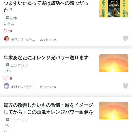
つまずいた石って実は成功への階段だっ
た!?
記事
コラム
19
桃花（ももか）
2024/11/19
♡強運パワー心
のオアシス♡
年末あなたにオレンジ光パワー送ります
コンテンツ
占い
10
☀はれのはるiec
2022/12/30
∞◉
貴方の改善したいもの習慣・癖をイメージ
してから・この画像オレンジパワー画像を
ご覧ください
コンテンツ
占い