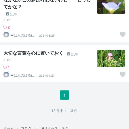
てかな？
記事
占い
2
☀はれのはるiec
2021/08/25
∞◉
大切な言葉を心に置いておく
記事
占い
1
☀はれのはるiec
2021/01/27
∞◉
1
13
件中
1 - 13
件
ホーム
ブログ
「#サクセス」タグ