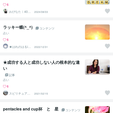
6
おびなた｜40
2024/08/03
代・50代の就活
サポーター
ラッキー蝶(^_^)
コンテンツ
占い
6
☀はれのはるiec
2022/12/31
∞◉
★成功する人と成功しない人の根本的な違
い
記事
占い
6
スピリチュアル
2021/02/15
カウンセラー沙
耶美
pentacles and cup杯 と 星
コンテンツ