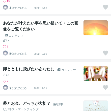
10
☀はれのはるiec
2022/12/30
∞◉
あなたが叶えたい事を思い描いて・この画
像をご覧ください
コンテンツ
占い
8
☀はれのはるiec
2022/12/30
∞◉
卯とともに飛びたいあなたに
コンテンツ
占い
7
☀はれのはるiec
2022/12/31
∞◉
夢とお金、どっちが大切？
記事
ビジネス・マーケティング