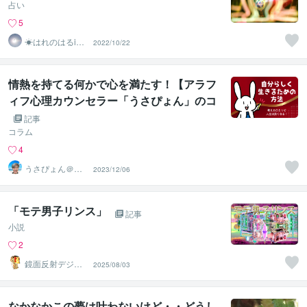
占い
5
☀はれのはるiec
2022/10/22
∞◉
情熱を持てる何かで心を満たす！【アラフ
ィフ心理カウンセラー「うさぴょん」のコ
コナラ電話相談】
記事
コラム
4
うさぴょん＠癒
2023/12/06
し系アラフィフ
心寄り添い人
「モテ男子リンス」
記事
小説
2
鏡面反射デジタ
2025/08/03
ルアート製作所
（鈴木穣）
なかなかこの夢は叶わないけど・・どうし