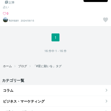
幸を一気に吹き飛ばす宇宙根源の力☆
記事
占い
0
konsan
2024/09/15
1
16
件中
1 - 16
件
ホーム
ブログ
「#星に願いを」タグ
カテゴリ一覧
コラム
ビジネス・マーケティング