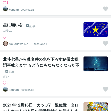
3
konsan
2023/02/26
星に願いを
記事
コラム
3
Nakagawa Norik
2023/01/31
o
北斗七星から眞名井の水を下ろす秘儀太祝
詞事教えます ☆どうにもならなくなった不
幸を一気に吹き飛ばす宇宙根源の力☆
記事
占い
2
konsan
2023/01/07
2021年12月16日 カップ7 逆位置 タロ
ットカードで本日の行動指針をお伝えしま