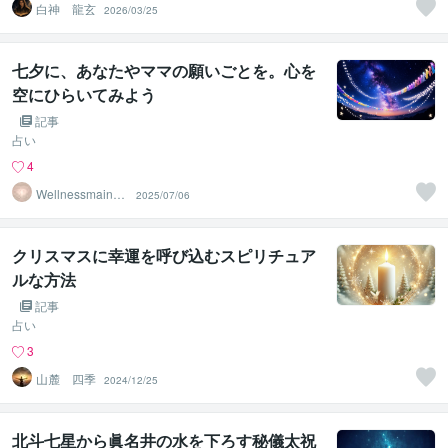
白神 龍玄
2026/03/25
七夕に、あなたやママの願いごとを。心を
空にひらいてみよう
記事
占い
4
Wellnessmaind
2025/07/06
セラピスト
クリスマスに幸運を呼び込むスピリチュア
ルな方法
記事
占い
3
山麓 四季
2024/12/25
北斗七星から眞名井の水を下ろす秘儀太祝