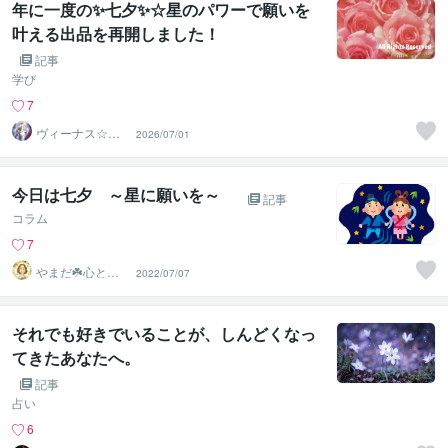
年に一度の✨七夕✨☆星のパワーで願いを
叶える出品を再開しました！
記事
学び
7
ヴィーナス☆パ
2026/07/01
ワー
今日は七夕 ～星に願いを～
記事
コラム
7
やまだ☘️心と頭
2022/07/07
がスッキリ整う
サロン
それでも好きでいることが、しんどくなっ
てきたあなたへ。
記事
占い
6