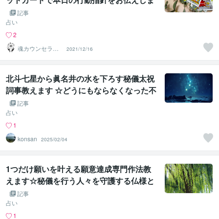
す。
記事
占い
2
魂カウンセラー
2021/12/16
✨ あきほ（aki
ho）
北斗七星から眞名井の水を下ろす秘儀太祝
詞事教えます ☆どうにもならなくなった不
幸を一気に吹き飛ばす宇宙根源の力☆
記事
占い
1
konsan
2025/02/04
1つだけ願いを叶える願意達成専門作法教
えます☆秘儀を行う人々を守護する仏様と
繋がるために☆
記事
占い
1