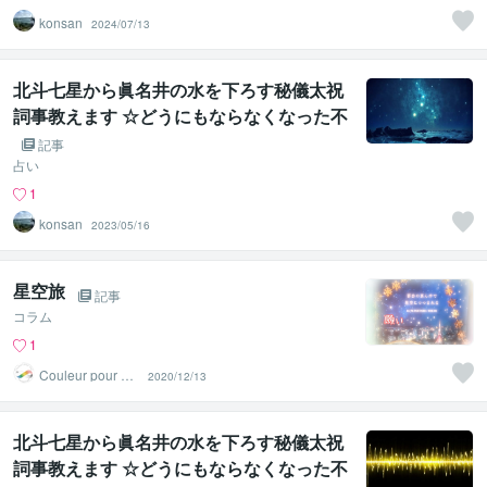
konsan
2024/07/13
北斗七星から眞名井の水を下ろす秘儀太祝
詞事教えます ☆どうにもならなくなった不
幸を一気に吹き飛ばす宇宙根源の力
記事
占い
1
konsan
2023/05/16
星空旅
記事
コラム
1
Couleur pour mo
2020/12/13
i
北斗七星から眞名井の水を下ろす秘儀太祝
詞事教えます ☆どうにもならなくなった不