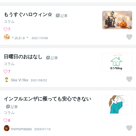
もうすぐハロウィン☆
記事
コラム
7
＊みお☺︎＊
2021/10/06
日曜日のおはなし
記事
コラム
7
Ska Vi fika
2021/08/22
インフルエンザに罹っても安心できない
記事
コラム
6
mymymaggy
2025/01/15