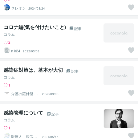
李レオン
2024/03/24
コロナ編(気を付けたいこと)
記事
コラム
2
n k24
2022/03/08
感染症対策は、基本が大切
記事
コラム
1
介護の羅針盤 by
2026/03/06
介護しよnet
感染管理について
記事
コラム
1
医療人 疲労回
2021/05/16