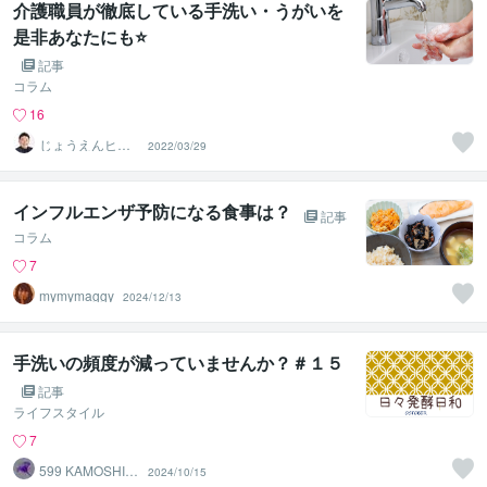
介護職員が徹底している手洗い・うがいを
是非あなたにも⭐
記事
コラム
16
じょうえんヒカ
2022/03/29
ル⭐️介護業界の救
世主
インフルエンザ予防になる食事は？
記事
コラム
7
mymymaggy
2024/12/13
手洗いの頻度が減っていませんか？＃１５
記事
ライフスタイル
7
599 KAMOSHIK
2024/10/15
A