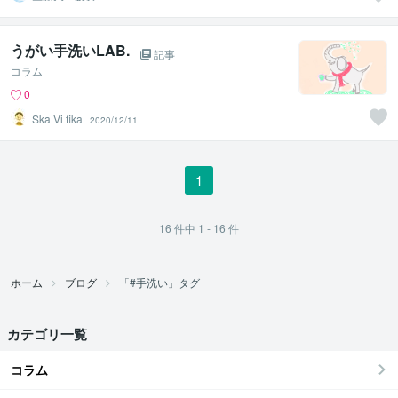
復×ダイエット×
習慣改善
うがい手洗いLAB.
記事
コラム
0
Ska Vi fika
2020/12/11
1
16
件中
1 - 16
件
ホーム
ブログ
「#手洗い」タグ
カテゴリ一覧
コラム