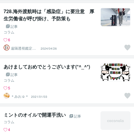
728.海外渡航時は「感染症」に要注意 厚
生労働省が呼び掛け、予防策も
記事
コラム
6
遠隔透視鑑定
2024/04/26
師・すずか✡
あけましておめでとうございます(*^_^*)
記事
コラム
5
＊みお☺︎＊
2021/01/03
ミントのオイルで開運手洗い
記事
コラム
4