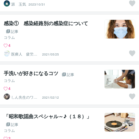
源 玉気
2023/10/31
感染① 感染経路別の感染症について
記事
コラム
4
医療人 疲労回
2021/05/25
復×ダイエット×
習慣改善
手洗いが好きになるコツ
記事
コラム
4
しん先生のワン
2021/02/12
ポイント子育て
アドバイス
「昭和歌謡曲スペシャル～♪（１８）」
記事
コラム
2