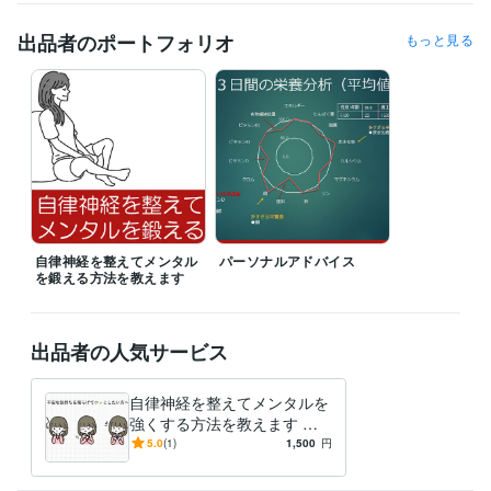
得意分野
悩み相談・カウンセリング
栄養カウンセリング
出品者のポートフォリオ
もっと見る
ライティング・翻訳
医療記事の執筆
自律神経を整えてメンタル
パーソナルアドバイス
を鍛える方法を教えます
出品者の人気サービス
自律神経を整えてメンタルを
強くする方法を教えます 自
律神経はこの食事で整う-全5
5.0
(1)
1,500
円
5ページで解説