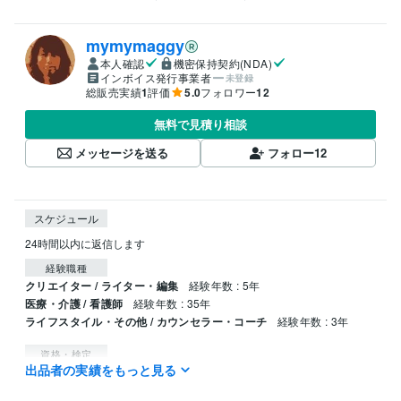
mymymaggy
本人確認
機密保持契約(NDA)
インボイス発行事業者
未登録
総販売実績
1
評価
5.0
フォロワー
12
無料で見積り相談
メッセージを送る
フォロー
12
スケジュール
24時間以内に返信します
経験職種
クリエイター / ライター・編集
経験年数 : 5年
医療・介護 / 看護師
経験年数 : 35年
ライフスタイル・その他 / カウンセラー・コーチ
経験年数 : 3年
資格・検定
出品者の実績をもっと見る
看護師
取得年 : 1985年