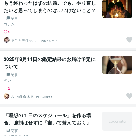
もう終わったはずの結婚。でも、やり直し
たいと思ってしまうのは…いけないこと？
記事
コラム
5
まこと先生✨未
2025/07/14
来を照らすお悩
み相談室
2025年8月11日の鑑定結果のお届け予定に
ついて
記事
占い
2
占い師 金木犀
2025/08/11
「理想の１日のスケジュール」を作る場
合、強制はせずに「書いて覚えておく」
記事