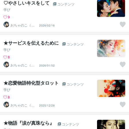
♡やさしいキスをして
コンテンツ
学び
9
おちゃのこ（御
2026/02/16
茶乃子祭々）
★サービスを伝えるために
コンテンツ
学び
8
おちゃのこ（御
2026/01/02
茶乃子祭々）
★恋愛物語特化型タロット
コンテンツ
学び
8
おちゃのこ（御
2025/12/28
茶乃子祭々）
★物語『涙が真珠なら』
コンテンツ