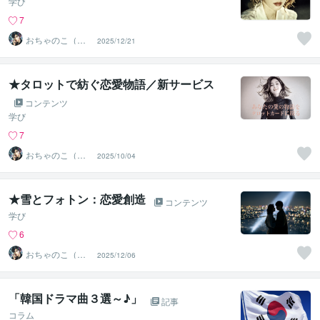
学び
7
おちゃのこ（御
2025/12/21
茶乃子祭々）
★タロットで紡ぐ恋愛物語／新サービス
コンテンツ
学び
7
おちゃのこ（御
2025/10/04
茶乃子祭々）
★雪とフォトン：恋愛創造
コンテンツ
学び
6
おちゃのこ（御
2025/12/06
茶乃子祭々）
「韓国ドラマ曲３選～♪」
記事
コラム