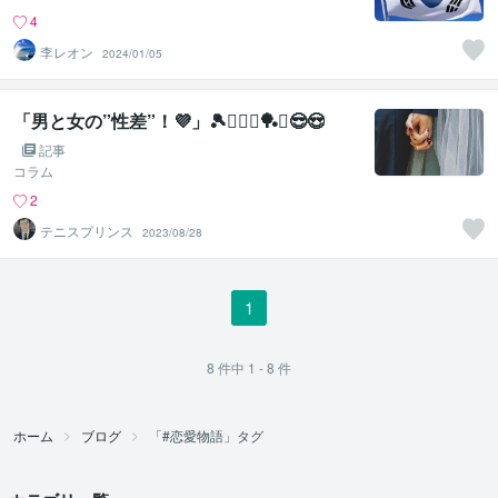
4
李レオン
2024/01/05
「男と女の”性差”！💜」🎾🚴‍♀️⚔️🏓⛳😎😍
記事
コラム
2
テニスプリンス
2023/08/28
1
8
件中
1 - 8
件
ホーム
ブログ
「#恋愛物語」タグ