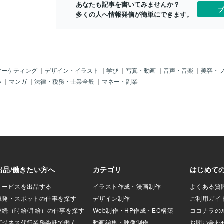
あなたも記事を書いてみませんか？
コンクリートですの
の中が見えるほど深いものは要注意。防
けられていま
ブ
多くの人へ情報発信が簡単にできます。
強いです。 バーベ
水層に直接ダメージを与えています。目
が発生すれば
すすめです。3, コ
地の異常： コンクリートの継ぎ目のゴム
ちろん、家財
設するため、重く
が反っていたり、外れていたりしません
なければなら
いと 柱など建物自
か？【重要】大きな草木が生えていた
外線や激しい
てはいけません。
ら： 根を抜かないでください。 根が防水
続ける過酷な
上の軽量化が大切
層を貫通している場合、抜いた瞬間に
らさない」こ
います。4，何かあ
「水の通り道」ができて雨漏りします。
てつもなく高
マーケティング
｜
デザイン・イラスト
｜
学び
｜
写真・動画
｜
音声・音楽
｜
美容・
直しが出来ない。
「抜かずに切る」のがプロの鉄則です。
水業者を守る
い
｜
マンガ
｜
法律・税務・士業全般
｜
マネー・副業
ンクリートに大きな
2. 「防水層が丸出し」の屋上の方（露出
この厳しい条
になる ↑コンク
防水）シートや塗装で仕上げられている
必ず「免責事
いる証拠2，少しの
タイプです。指一本で診断できます。①
ール）」を設
題ないですが、 大
塗膜（ウレタン）防水指が白くなる（チ
あれば納得も
になっている ↑
ョーキング）： 表面をこすって粉がつく
が最も見落と
の動きが原因3，伸
のは、保護バリアが消えたサインです。
す。・想定外
草木が繁殖してい
ベタつき・水を含んだ感触： すでに防水
切な使用）・
コンクリートの下
の寿命は終わっています。一刻も早い改
た場合これこ
します。 このよ
修が必要です。② シート防水硬さをチェ
おいて最大の
合は危険なサイン
ック： 本来はクリアファイルより柔らか
す。3. 「
水層が見えている
いものですが、**「段ボール」や「A4用
「露出防水（
ついています。特
紙」**のようにパリパリになっていた
プ）」の屋上
ら、いつ切れてもおかしくありません。
禁はもちろん
③ ア
も想定されて