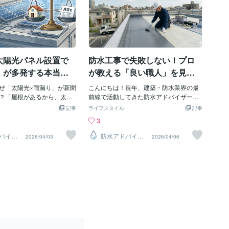
太陽光パネル設置で
防水工事で失敗しない！プロ
」が多発する本当の
が教える「良い職人」を見抜
水のプロが教える見
く5つのチェックリスト
ぜ「太陽光×雨漏り」が新聞
こんにちは！長年、建築・防水業界の最
ちな落とし穴
？「屋根があるから、太陽
前線で活動してきた防水アドバイザーで
せて節電しよう」そう安易
す。大切なわが家の防水工事。「見積書
記事
ライフスタイル
記事
せんか？実は、太陽光パネ
の金額だけで決めていいの？」「手抜き
3
因で、深刻な雨漏りトラブ
工事をされないか不安…」というご相談
ケースが後を絶ちません。
をよくいただきます。防水工事は、完了
バイザ
防水アドバイザ
2026/04/03
2026/04/06
ー
ら建物を守るための「防
すると中身が見えなくなるからこそ、**
に優しいはずの「太陽光」
「誰が施工するか」**がすべてです。今
まうのか。そこには、**防
回は、現場で一目で見抜ける「良い職
建築）と太陽光設置業者
人・悪い職人」の決定的な違いをベテラ
常識のズレ」**という、非
ンの視点から忖度なしでお伝えします！
題が隠されています。1. 防
① 国家資格「1級防水施工技能士」が現
う「10年の重み」まず知っ
場にいるかまず確認すべきは資格です。
だきたいのは、防水工事の
防水工事には、国が認めた「1級防水施工
方です。防水業者は施工
技能士」という資格があります。良い職
年間の防水保証」**を義務付
人： 現場に必ず1級技能士が1名以上い