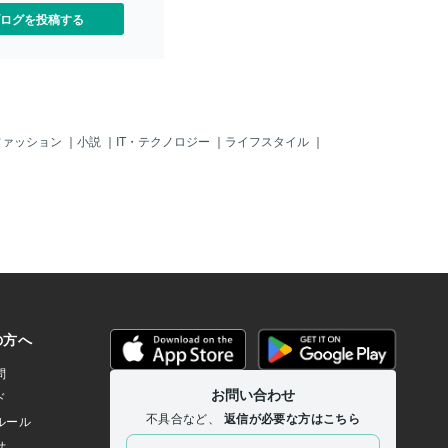
す。もし10年以内に雨漏り
る。悪い職人： 資格保持者が一人もいな
ログを投稿する
、無償で補修を行うのはも
い。契約前に「1級技能士が施工に入りま
や建物への損害まで賠償し
すか？」と一言確認するだけで業者の姿
ない可能性もあります。紫
勢が変わります。② 安全意識は「服装」
気温変化、風雨にさらされ
と「ヘルメット」に現れる「プロだから
環境で、10年間「一滴も漏
大丈夫」という過信は事故だけでなく手
とを約束するのは、実はと
抜き工事の引き金になります。良い職
いハードルなのです。2. 防
人： ヘルメットを正しく着用し、夏でも
ファッション
｜
小説
｜
IT・テクノロジー
｜
ライフスタイル
｜
盾「免責事項」の落とし穴
必ず長袖です。長袖は、万が一の怪我や
件を守るため、防水業者は
薬品から身を守るための「基本」だから
項（保証の対象外となるル
です。悪い職人： ヘルメットを忘れる、
けています。天災や事故で
半袖で作業する。屋上の端を平気で飛び
しやすいですが、一般の方
越えるような職人は、建物の扱いも雑な
しがちなのが以下の2点で
ことが多いです。③ 現場と「作業車」の
の使い方をした場合（不適
整理整頓私が最も重視するのがここで
工事後に第三者が手を加え
す。「道具を大事にしない人に、良い仕
そが、太陽光パネル設置に
事はできない」。良い職人： 道具が整然
トラブルの火種となりま
と並び、現場にゴミがない。そして何よ
聞いてない！」が生む悲劇特に
り**「作業車」が綺麗**です。悪い職
防水層が見えているタイ
人： 車内がゴミだらけ、道具が散らかっ
はデリケートです。火気厳
ている。これではミリ単位の精度が求め
、重いものを引きずること
られる防水層をきっちり作れるはずがあ
りません。