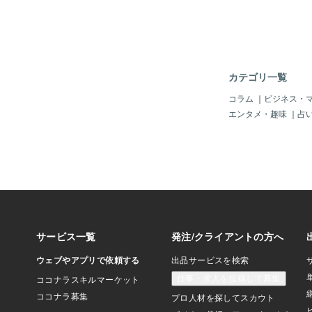
もちます。2，表面が
で、衝撃や火気にも
キューなどする場合お
ンクリートを屋上に打
なります。屋上が重
体の構造も強くしなく
カテゴリ一覧
阪神大震災以降、屋
だとの認識が広まって
コラム
｜
ビジネス・
ったときの補修や手
エンタメ・趣味
｜
占
劣化のサイン1，コ
段差が見られるよう
リートが大きく動いて
ひび割れ程度では問
きく裂けているよう
こちらもコンクリート
縮目地や排水口周辺に
る ↑草木の根は、
にある防水層を貫通
うな事象が見られる場
です。「露出工法」防
工法です。何かの色が
徴1，傷や破損が