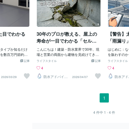
た目でわかる
30年のプロが教える、屋上の
【警告】
寿命が一目でわかる「セルフ
「雨漏り
チェック術」
理由。防
タイプか知るだけ
こんにちは！建築・防水業界で30年、現
はじめに：な
落としが
を数百万円節約で
場と営業の両面から建物を見続けてきた
を賑わすのか
。今日は見た目で
防水アドバイザーです大切なわが家の屋
光パネルを載
記事
ライフスタイル
記事
ライフスタイル
します。まず、屋
上やベランダ。「そろそろ工事が必要か
に考えていま
4
4
でわかります。ま
な？」「業者に見積もりを頼む前に、自
ルの設置が原
て下さい。1，保護
分で判断できる目安が欲しい」と思って
ルに発展する
防水アドバイザ
防水アド
2026/03/29
2026/04/07
ー
ー
護工法」水を止める
いませんか？実は、雨漏りが始まってか
なぜ、本来な
リートなどで保護
らでは手遅れです。柱や梁が腐食し、修
水」と、環境
水を止めるための
理費用が跳ね上がるからです。逆に、
が喧嘩してし
ンクリートで保護さ
「予兆」さえ掴めれば最小限のコストで
水工事業者（
1
ートに一定の間隔
家を守ることができます。今日は、プロ
（電設）の「
すが「伸縮目地」
が現場で見ている「診断のツボ」を専門
常に根深い問
トの熱収縮をここ
用語なしで伝授します。1. 「コンクリー
水業者が背負
4
件中
1 - 4
件
徴1，防水層がコン
ト」が敷いてある屋上の方（押さえコン
ておいていた
いるため、耐久性
クリート）タイル状にコンクリートが並
基本的な考え
には40年～50年
んでいるタイプです。ひび割れ： 割れ目
後、**「10