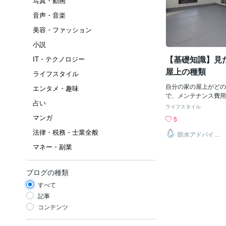
写真・動画
音声・音楽
美容・ファッション
小説
【基礎知識】見
IT・テクノロジー
屋上の種類
ライフスタイル
自分の家の屋上がどの
エンタメ・趣味
で、メンテナンス費用
占い
きる可能性があります
ライフスタイル
わかる判別法をお教え
マンガ
5
上の防水工法は見た目
法律・税務・士業全般
ずはこのどちらかを見
防水アドバイザ
ー
工法2，露出工法「保
マネー・副業
ための「層」がコンク
されている工法です。
「層」(防水層）がコ
ブログの種類
れています。コンクリ
すべて
で黒い「線」が見えま
といって、コンクリー
記事
で吸収しています。特
コンテンツ
クリートで保護されて
があります。 一般的