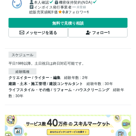
本人確認
機密保持契約(NDA)
インボイス発行事業者
未登録
総販売実績
0
評価
0.0
フォロワー
1
無料で見積り相談
メッセージを送る
フォロー
1
スケジュール
平日19時以降。土日祝日は終日対応可能です。
経験職種
クリエイター / ライター・編集
経験年数 : 2年
建築・土木・施工管理 / 建設コンサルタント
経験年数 : 30年
ライフスタイル・その他 / リフォーム・ハウスクリーニング
経験年
数 : 30年