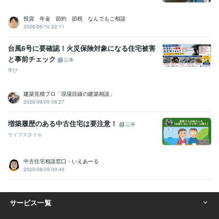
投資 年金 節約 節税 なんでもご相談
2026/06/10 22:11
台風6号に要確認！火災保険対象になる住宅被害
と事前チェック
記事
学び
建築見積プロ「現場目線の建築相談」
2026/06/05 08:27
増築履歴のある中古住宅は要注意！
記事
ライフスタイル
中古住宅相談窓口・いえあーる
2025/08/09 00:40