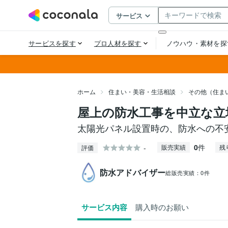
ホーム
住まい・美容・生活相談
その他（住ま
屋上の防水工事を中立な立
太陽光パネル設置時の、防水への不
0
件
-
販売実績
残
評価
防水アドバイザー
総販売実績：
0件
サービス内容
購入時のお願い