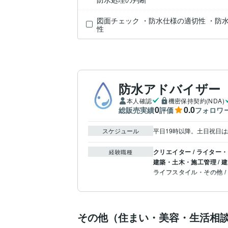
図面チェック ・防水仕様の適切性 ・防
性
防水アドバイザー
本人確認
機密保持契約(NDA)
0
0.0
総販売実績
評価
フォロワ
スケジュール
平日19時以降。土日祝日
クリエイター / ライター
経験職種
建築・土木・施工管理 / 
ライフスタイル・その他 
その他（住まい・美容・生活相