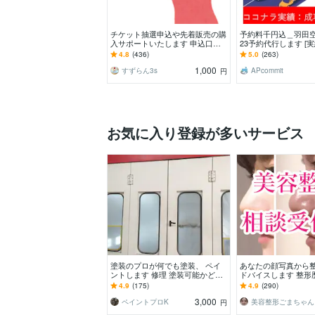
チケット抽選申込や先着販売の購
予約料千円込＿羽田
入サポートいたします 申込口数
23予約代行します [実
の必要な方、チケ発が出来ない方
成功率/1000円込！
4.8
(436)
5.0
(263)
は是非ご連絡下さい。
さい
1,000
すずらん3s
APcommit
円
お気に入り登録が多いサービス
塗装のプロが何でも塗装、 ペイ
あなたの顔写真から
ントします 修理 塗装可能かどう
ドバイスします 整形
かまずはご相談下さい。
験を活かし、丁寧に
4.9
(175)
4.9
(290)
ます
3,000
ペイントプロK
美容整形ごまちゃん
円