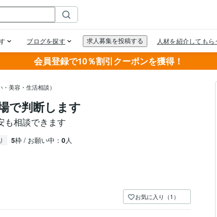
会員登録で10％割引クーポンを獲得！
い・美容・生活相談）
場で判断します
安も相談できます
5
枠 / お願い中：
0
人
り
お気に入り（1）