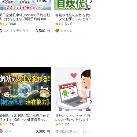
羽田空港駐車場(P2P3)の予約を割
書籍や雑誌の自炊を代行！本のデ
3Dセキュア対策済
安で代行します 羽田予約料1000
ータ化お手伝いします オプショ
約代行いたします
円込！実績多数！キャンセル返
ン無料対応、業務用断裁機とスキ
績予約成功率10
5.0
(152)
5.0
(201)
5.0
(190)
金！丁寧対応！
ャナでプロの仕上がり
3,500
1,000
ユウト＠予約代行
ＳＭＫＣ
bojobo
円
円
満枠
30日間(＋21日間)気功指導させて
海外ネットショップでのお買い物
洋服リメイク・
頂きます ​IQ向上と健康資産を守
のお手伝いいたします ✨最長120
ます 長年の縫
る。伝統気功が導く一生モノの習
日サポートいたします・輸入代行
な技術をもとに
5.0
(53)
5.0
(60)
4.9
(337)
慣
ではありません！✨
す！
6,000
2,500
otera
英語の助っ人：ミケネコ
0823mk0516
円
円