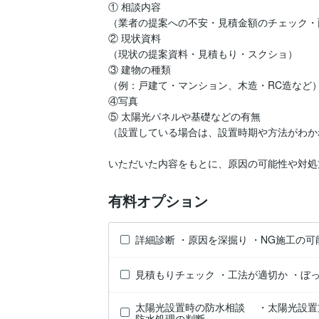
① 相談内容

（業者の提案への不安・見積金額のチェック・
② 現状資料

（現状の提案資料・見積もり・スクショ）

③ 建物の種類

（例：戸建て・マンション、木造・RC造など）
④写真

⑤ 太陽光パネルや基礎などの有無

（設置している場合は、設置時期や方法がわか
いただいた内容をもとに、原因の可能性や対処
有料オプション
詳細診断 ・原因を深掘り ・NG施工の可
見積もりチェック ・工法が適切か ・ぼ
太陽光設置時の防水相談 ・太陽光設置方
防水処理の判断