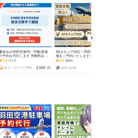
夏休みの羽田空港P2・P3駐車場
3Dセキュア対応！羽田空港駐車
東京の神社・寺
の予約を代行します 手数料込
場をご予約いたします 実績多
絵馬奉納致します
み・満車もキャンセル待ち対応
数！これまでトラブルゼロ！安
であれば、どの
5.0
(111)
5.0
(520)
5.0
(71)
心・安全・丁寧。即購入OK
応致します☆
3,500
4,000
ゆう｜スピード予約代行
yumi_yumy
西 那緒子
円
円