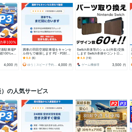
空港駐車場P
満車の羽田空港駐車場をキャンセ
Switch本体等のシェル(外装)交換
績100%※の
ル待ちで確保します P2・P3対
します Switch本体やコントロー
]評価を参照下
応・手数料込み・取れなければ費
ラの外装をおしゃれに
5.0
(6)
4.9
(19)
用不要
4,000
4,000
3,500
ゆう｜スピード予約代行
ゲーム機修理
円
円
円
談）の人気サービス