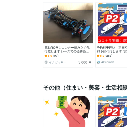
電動RCラジコンカー組み立て代
予約料千円込＿羽田
行致します レースでの優勝経験
23予約代行します [実
を活かして、まごころ込めて組み
成功率/1000円込！
5.0
(97)
5.0
(263)
立てます
さい
3,000
イナガっキー
APcommit
円
その他（住まい・美容・生活相