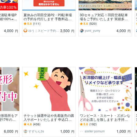
空港駐車場P
夏休みの羽田空港P2・P3駐車場
3Dセキュア対応！羽田空港駐車
績100%※の
の予約を代行します 手数料込
場をご予約いたします 実績多
]評価を参照下
み・満車もキャンセル待ち対応
数！これまでトラブルゼロ！安
5.0
(111)
5.0
(520)
心・安全・丁寧。即購入OK
4,000
3,500
4,000
ゆう｜スピード予約代行
yumi_yumy
円
円
円
整形箇所をア
チケット抽選申込や先着販売の購
ワンピース・スカート・ズボンな
歴17年の経
入サポートいたします 申込口数
どのお直しを致します お手持ち
アドバイスし
の必要な方、チケ発が出来ない方
のお洋服の裾上げ・その他お直し
4.8
(436)
5.0
(192)
は是非ご連絡下さい。
をいたします♪
6,000
1,000
1,000
すずらん3s
atelier pomum
円
円
円