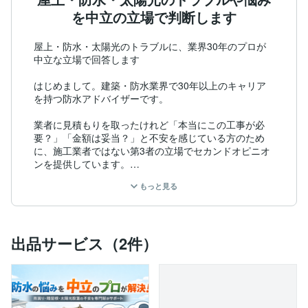
を中立の立場で判断します
屋上・防水・太陽光のトラブルに、業界30年のプロが
中立な立場で回答します

はじめまして。建築・防水業界で30年以上のキャリア
を持つ防水アドバイザーです。

業者に見積もりを取ったけれど「本当にこの工事が必
要？」「金額は妥当？」と不安を感じている方のため
に、施工業者ではない第3者の立場でセカンドオピニオ
ンを提供しています。

もっと見る
■ 相談できること

・雨漏りの原因調査のアドバイス

出品サービス（2件）
・防水工事の見積書や提案内容の精査

・太陽光パネル設置に伴う不安解消

・その他雨漏りお困りごとなど、なんでもどうぞ
