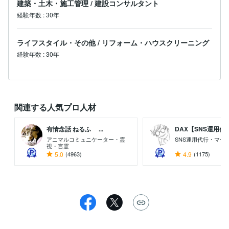
建築・土木・施工管理
/
建設コンサルタント
経験年数
:
30年
ライフスタイル・その他
/
リフォーム・ハウスクリーニング
経験年数
:
30年
関連する人気プロ人材
有情念話 ねるふ ...
DAX【SNS運用代..
アニマルコミュニケーター・霊
SNS運用代行・マー
視・言霊
5.0
(4963)
4.9
(1175)