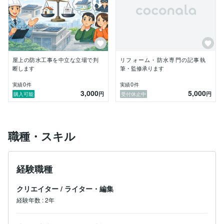
業界の裏側も知り尽くした経験から、専門用語を使わ
ず、あなたの大切な住まいを守るための最適な判断をサ
ポートします。

■ 私のスタンス

私は工事を受注する立場ではありません。あなたにとっ
屋上の防水工事を中立な立場で判
リフォーム・防水専門の記事執
て「本当に必要なこと」だけを正直にお伝えします。
断します
筆・監修承ります
0
0
実績
件
実績
件
3,000
5,000
円
円
購入可能
受付休止中
職種・スキル
経験職種
クリエイター
/
ライター・編集
経験年数
:
2年