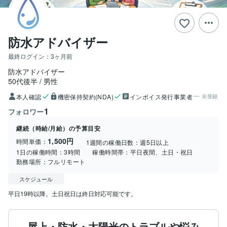
防水アドバイザー
最終ログイン：
3ヶ月前
防水アドバイザー
50代後半
男性
本人確認
機密保持契約(NDA)
インボイス発行事業者
未登録
1
フォロワー
継続（時給/月給）の予算目安
1,500円
時間単価：
1週間の稼働日数：
週5日以上
1日の稼働時間：
3時間
稼働時間帯：
平日夜間、土日・祝日
勤務場所：
フルリモート
スケジュール
平日19時以降。土日祝日は終日対応可能です。
屋上・防水・太陽光のトラブルや悩み