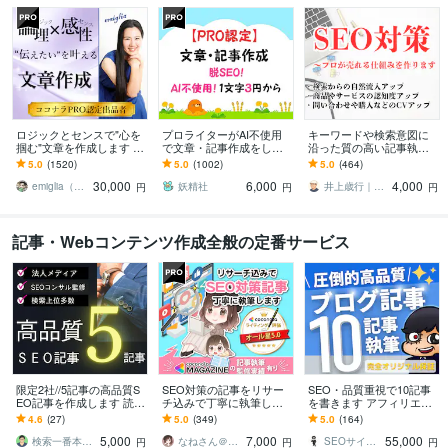
ロジックとセンスで"心を
プロライターがAI不使用
キーワードや検索意図に
掴む"文章を作成します あ
で文章・記事作成をしま
沿った質の高い記事執筆
なたの「実現したい未
す ホームページ、アフィ
します ランキング1位獲得
5.0
(1520)
5.0
(1002)
5.0
(464)
来」を叶えるための渾身
リエイト、ゲーム記事な
済ライター、出版賞受賞
30,000
6,000
4,000
のライティング
ども楽しく執筆中！
ライターが心をこめて
emiglia（エミリア）
妖精社
井上歳行｜SEO対策×Webライティング
円
円
円
記事・Webコンテンツ作成全般の定番サービス
限定2社//5記事の高品質S
SEO対策の記事をリサー
SEO・品質重視で10記事
EO記事を作成します 読者
チ込みで丁寧に執筆しま
を書きます アフィリエイ
に読まる！SEO対策に強
す 文字単価3.5円でワード
トとかブログ、コラムと
4.6
(27)
5.0
(349)
5.0
(164)
い！両立した記事を執筆
プレス入稿も対応！画像1
かなんでも出来ます。
5,000
7,000
55,000
します。
枚つけます！
検索一番本舗■SEO対策
なねさん＠Webライター
SEOサイボーグ
円
円
円