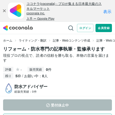
ホーム
ライティング・翻訳
記事・Webコンテンツ作成
記事・Web
リフォーム・防水専門の記事執筆・監修承ります
現役プロの視点で、読者の信頼を勝ち取る、本物の言葉を届けま
す
-
0
件
評価
販売実績
5
枠 / お願い中：
0
人
残り
防水アドバイザー
総販売実績：
0件
受付休止中