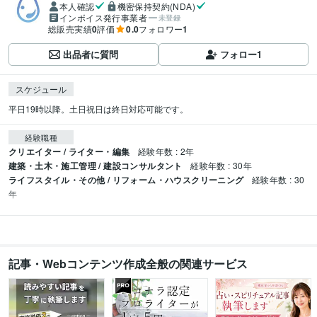
本人確認
機密保持契約(NDA)
インボイス発行事業者
未登録
総販売実績
0
評価
0.0
フォロワー
1
出品者に質問
フォロー
1
スケジュール
平日19時以降。土日祝日は終日対応可能です。
経験職種
クリエイター / ライター・編集
経験年数 : 2年
建築・土木・施工管理 / 建設コンサルタント
経験年数 : 30年
ライフスタイル・その他 / リフォーム・ハウスクリーニング
経験年数 : 30
年
記事・Webコンテンツ作成全般の関連サービス