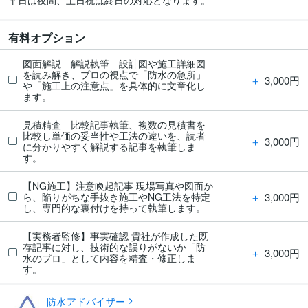
有料オプション
図面解説 解説執筆 設計図や施工詳細図
を読み解き、プロの視点で「防水の急所」
＋
3,000円
や「施工上の注意点」を具体的に文章化し
ます。
見積精査 比較記事執筆、複数の見積書を
比較し単価の妥当性や工法の違いを、読者
＋
3,000円
に分かりやすく解説する記事を執筆しま
す。
【NG施工】注意喚起記事 現場写真や図面か
＋
3,000円
ら、陥りがちな手抜き施工やNG工法を特定
し、専門的な裏付けを持って執筆します。
【実務者監修】事実確認 貴社が作成した既
存記事に対し、技術的な誤りがないか「防
＋
3,000円
水のプロ」として内容を精査・修正しま
す。
防水アドバイザー