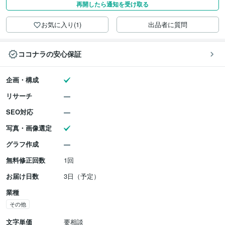
再開したら通知を受け取る
お気に入り(1)
出品者に質問
ココナラの安心保証
企画・構成
リサーチ
SEO対応
写真・画像選定
グラフ作成
無料修正回数
1回
お届け日数
3日（予定）
業種
その他
文字単価
要相談