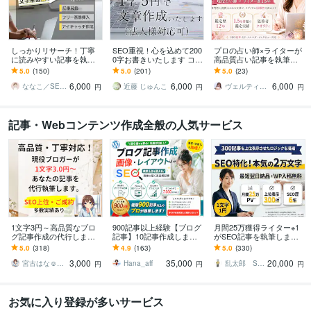
しっかりリサーチ！丁寧
SEO重視！心を込めて200
プロの占い師×ライターが
に読みやすい記事を執筆
0字お書きいたします ココ
高品質占い記事を執筆し
します 【SEO】と【読み
ナラ実績「2000万円」超
ます タロット・12星座・
5.0
(150)
5.0
(201)
5.0
(23)
やすさ】にこだわった記
えの認定プロが響く文章
風水・スピリチュアルな
6,000
6,000
6,000
事に仕上げます
を作成！
ど幅広く対応可能！
ななこ／SEOライター
近藤 じゅんこ
ヴェルティーナ
円
円
円
記事・Webコンテンツ作成全般の人気サービス
1文字3円～高品質なブロ
900記事以上経験【ブログ
月間25万獲得ライター※1
グ記事作成の代行します
記事】10記事作成します
がSEO記事を執筆します
現役ブロガーがあなたの
7000文字・ワードプレス
1文字1円の低価格！WP入
5.0
(318)
4.9
(163)
5.0
(330)
「書いてほしい」記事を
入稿可！キーワード選
稿無料！記事数・文字数
3,000
35,000
20,000
作成
定・画像全込み
自由！
宮古はな☺︎ブロガーでライター
Hana_aff
乱太郎 SEOライター
円
円
円
お気に入り登録が多いサービス