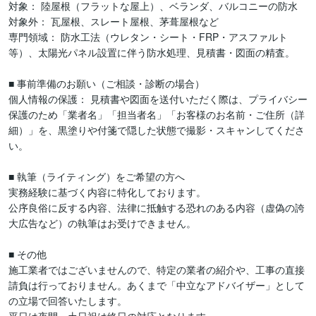
対象： 陸屋根（フラットな屋上）、ベランダ、バルコニーの防水

対象外： 瓦屋根、スレート屋根、茅葺屋根など

専門領域： 防水工法（ウレタン・シート・FRP・アスファルト
等）、太陽光パネル設置に伴う防水処理、見積書・図面の精査。

■ 事前準備のお願い（ご相談・診断の場合）

個人情報の保護： 見積書や図面を送付いただく際は、プライバシー
保護のため「業者名」「担当者名」「お客様のお名前・ご住所（詳
細）」を、黒塗りや付箋で隠した状態で撮影・スキャンしてくださ
い。

■ 執筆（ライティング）をご希望の方へ

実務経験に基づく内容に特化しております。

公序良俗に反する内容、法律に抵触する恐れのある内容（虚偽の誇
大広告など）の執筆はお受けできません。

■ その他

施工業者ではございませんので、特定の業者の紹介や、工事の直接
請負は行っておりません。あくまで「中立なアドバイザー」として
の立場で回答いたします。
