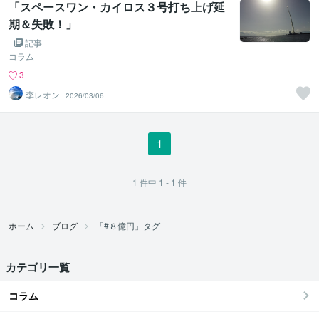
「スペースワン・カイロス３号打ち上げ延
期＆失敗！」
記事
コラム
3
李レオン
2026/03/06
1
1
件中
1 - 1
件
ホーム
ブログ
「#８億円」タグ
カテゴリ一覧
コラム