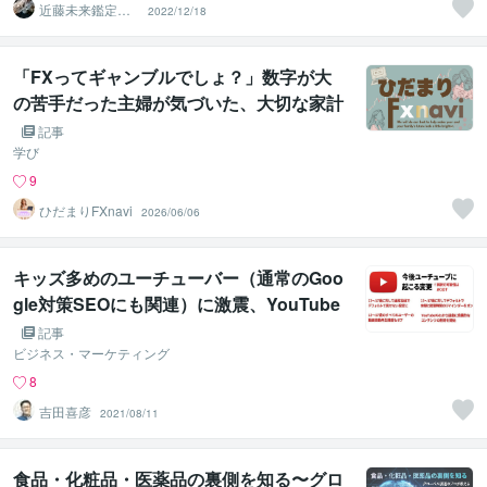
近藤未来鑑定
2022/12/18
近藤 光 【移転
済】
「FXってギャンブルでしょ？」数字が大
の苦手だった主婦が気づいた、大切な家計
の守り方
記事
学び
9
ひだまりFXnavi
2026/06/06
キッズ多めのユーチューバー（通常のGoo
gle対策SEOにも関連）に激震、YouTube
がデフォルトで18歳未満非公開へ
記事
ビジネス・マーケティング
8
吉田喜彦
2021/08/11
食品・化粧品・医薬品の裏側を知る〜グロ