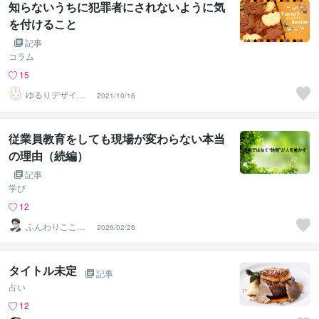
知らないうちに犯罪者にされないように気
を付けること
記事
コラム
15
ゆるりデザイン
2021/10/16
＠夏季休暇中
従業員教育をしても現場が変わらない本当
の理由（続編）
記事
学び
12
ふんわりこころ
2026/02/26
サポート☘️みち
まさ
タイトル未定
記事
占い
12