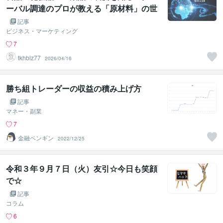
ーバル調達のプロが教える「原材料」の世
界〜
記事
ビジネス・マーケティング
7
tkhbiz77
2026/04/16
勝ち組トレーダーの収益の積み上げ方
記事
マネー・副業
7
金融ペンギン
2022/12/25
令和３年９月７日（火）友引☆今日も笑顔
で☆
記事
コラム
6