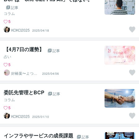
記事
コラム
5
KOKO2025
2025/04/18
【4月7日の運勢】
記事
占い
5
好椿葉〜よつ
2025/04/06
ば〜
委託先管理とBCP
記事
コラム
5
KOKO2025
2025/01/10
インフラやサービスの成長課題
記事