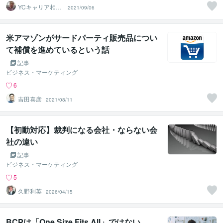
YCキャリア相談
2021/09/06
室
米アマゾンがサードパーティ販売品につい
て補償を進めているという話
記事
ビジネス・マーケティング
6
吉田喜彦
2021/08/11
【初動対応】裁判になる会社・ならない会
社の違い
記事
ビジネス・マーケティング
5
久野利英
2026/04/15
BCPは「One Size Fits All」ではない。