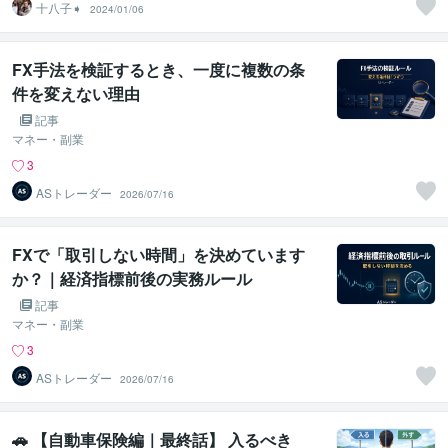
十八子➧
2024/01/06
FX手法を検証するとき、一度に複数の条
件を変えない理由
記事
マネー・副業
3
ASトレーダー
2026/07/16
FXで「取引しない時間」を決めています
か？｜経済指標前後の実務ルール
記事
マネー・副業
3
ASトレーダー
2026/07/16
🚗 【自動車保険編｜最終話】 入るべき