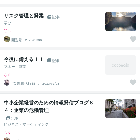
リスク管理と発案
記事
学び
5
開運塾
2023/07/06
今後に備える！！
記事
マネー・副業
5
PC業務代行致し
2023/02/03
ます！！
中小企業経営のための情報発信ブログ８
４：企業の危機管理
記事
ビジネス・マーケティング
5