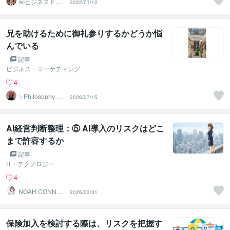
㈱ビジネスドク
2022/01/12
ター 白井裕之
兄を助けるために御礼参りするかどうか悩
んでいる
記事
ビジネス・マーケティング
4
✨Philosophy Va
2026/07/15
ntage✨
AI経営判断整理：⑤ AI導入のリスクはどこ
まで許容するか
記事
IT・テクノロジー
4
NOAH CONNEC
2026/03/31
T JAPAN
保険加入を検討する際は、リスクを把握す