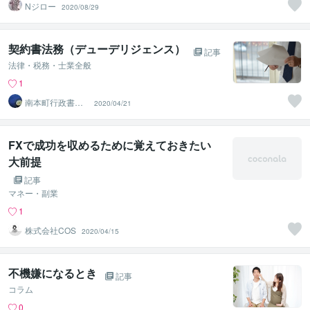
Nジロー
2020/08/29
契約書法務（デューデリジェンス）
記事
法律・税務・士業全般
1
南本町行政書士
2020/04/21
事務所
FXで成功を収めるために覚えておきたい
大前提
記事
マネー・副業
1
株式会社COS
2020/04/15
不機嫌になるとき
記事
コラム
0