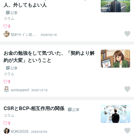
人、外してもよい人
記事
コラム
3
契約サイン前チ
2026/02/18
ェック
お金の勉強をして気づいた、「契約より解
約が大変」ということ
記事
コラム
3
yurisupport
2025/12/18
CSRとBCP-相互作用の関係
記事
コラム
3
KOKO2025
2025/02/09