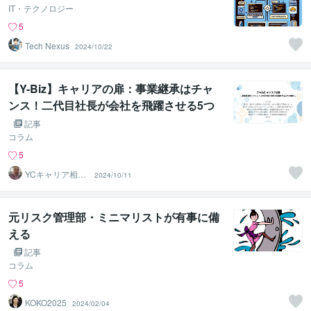
IT・テクノロジー
5
Tech Nexus
2024/10/22
【Y-Biz】キャリアの扉：事業継承はチャ
ンス！二代目社長が会社を飛躍させる5つ
の鉄則
記事
コラム
5
YCキャリア相談
2024/10/11
室
元リスク管理部・ミニマリストが有事に備
える
記事
コラム
5
KOKO2025
2024/02/04