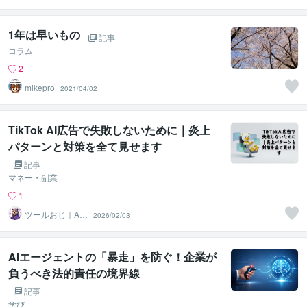
1年は早いもの
記事
コラム
2
mikepro
2021/04/02
TikTok AI広告で失敗しないために｜炎上
パターンと対策を全て見せます
記事
マネー・副業
1
ツールおじ｜A
2026/02/03
I・業務自動化・
小型開発
AIエージェントの「暴走」を防ぐ！企業が
負うべき法的責任の境界線
記事
学び