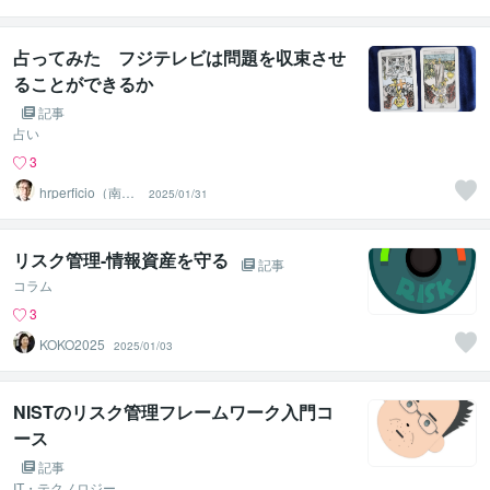
占ってみた フジテレビは問題を収束させ
ることができるか
記事
占い
3
hrperficio（南仙
2025/01/31
台の父）
リスク管理-情報資産を守る
記事
コラム
3
KOKO2025
2025/01/03
NISTのリスク管理フレームワーク入門コ
ース
記事
IT・テクノロジー