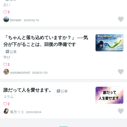
占い
3
konsan
2025/02/16
「ちゃんと落ち込めていますか？」 ──気
分が下がることは、回復の準備です
記事
学び
2
yusukeomori
2026/01/20
誰だって人を愛せます。
記事
コラム
2
紫月リコ
2024/06/24