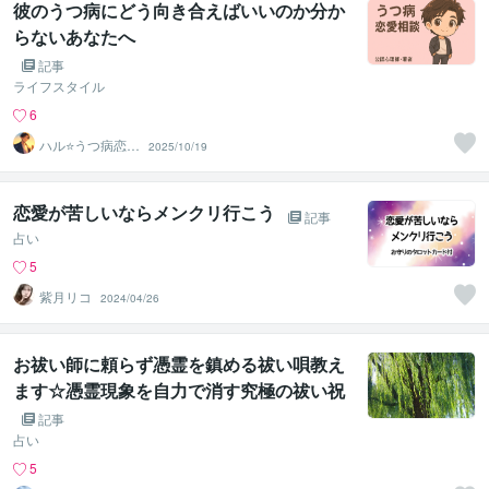
彼のうつ病にどう向き合えばいいのか分か
らないあなたへ
記事
ライフスタイル
6
ハル⭐うつ病恋愛
2025/10/19
カウンセラー
恋愛が苦しいならメンクリ行こう
記事
占い
5
紫月リコ
2024/04/26
お祓い師に頼らず憑霊を鎮める祓い唄教え
ます☆憑霊現象を自力で消す究極の祓い祝
詞☆
記事
占い
5