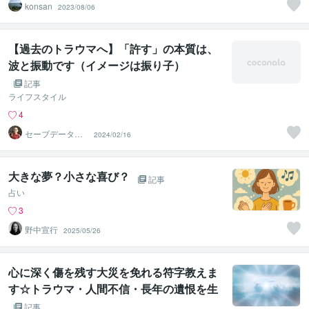
konsan
2023/08/06
【過去のトラウマへ】「許す」の本質は、
波と振動です（イメージは振り子）
記事
ライフスタイル
4
セーブデータ保
2024/02/16
存所いずみ
大きな夢？小さな喜び？
記事
占い
3
野中宣行
2025/05/26
心に深く傷を残す大災を免れる符字教えま
す☆トラウマ・人間不信・長年の遺恨を生
まない秘儀☆
記事