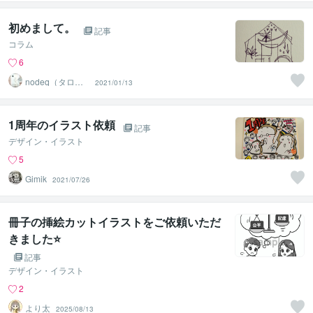
初めまして。
記事
コラム
6
nodeq（タロッ
2021/01/13
ト、ルーン、易
経）
1周年のイラスト依頼
記事
デザイン・イラスト
5
Gimik
2021/07/26
冊子の挿絵カットイラストをご依頼いただ
きました⭐
記事
デザイン・イラスト
2
より太
2025/08/13