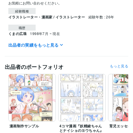
お気軽にお問い合わせください。
経験職種
イラストレーター・漫画家 / イラストレーター
経験年数 : 26年
職歴
くまの広珠
1998年7月 ~ 現在
出品者の実績をもっと見る
受賞歴
アルファポリス第11回絵本・児童書大賞「寝かしつけ絵本賞」
『子
育てはピンチがチャンス！』福村出版（育児漫画・イラスト）
睡眠
医療漫画『眠れぬ森のお医者さん』〈上〉〈下〉主婦の友社
スマ
出品者のポートフォリオ
もっと見る
ホ・タブレットと健康的につき合える子どもの育て方（漫画）
ビジネス・クリエイティブツール
Adobe Photoshop:12年
CLIP STUDIO PAINT:8年
得意分野
イラスト作成・漫画制作
育児漫画、子供向けイラスト、児童書挿絵
癒し系、ふんわりやわらか絵本風イラスト
絵本
子育て
育児
エッセイ
動物
ペット
挿絵
ふんわり
癒し系
漫画
漫画制作サンプル
4コマ漫画『妖精綾ちゃん
育児エッセイ
とナイショのヨウちゃん』