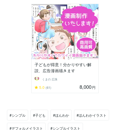
子どもが得意！分かりやすい解
説、広告漫画描きます
くまの 広珠
8,000
5.0
円
(61)
#シンプル
#子ども
#ほんわか
#ほんわかイラスト
#デフォルメイラスト
#シンプルイラスト