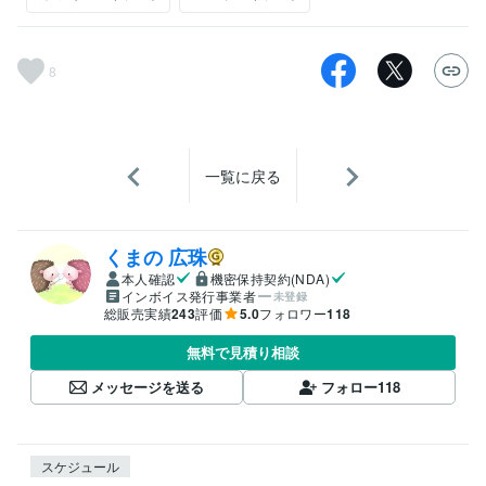
8
一覧に戻る
くまの 広珠
本人確認
機密保持契約(NDA)
インボイス発行事業者
未登録
総販売実績
243
評価
5.0
フォロワー
118
無料で見積り相談
メッセージを送る
フォロー
118
スケジュール