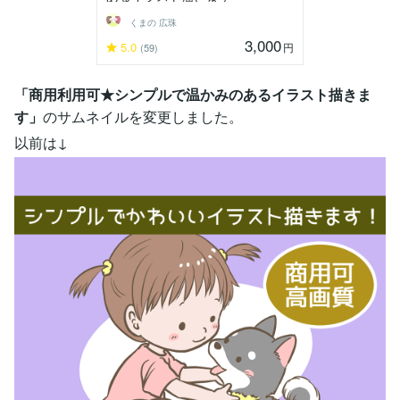
くまの 広珠
3,000
5.0
円
(59)
「商用利用可★シンプルで温かみのあるイラスト描きま
す」
のサムネイルを変更しました。
以前は↓