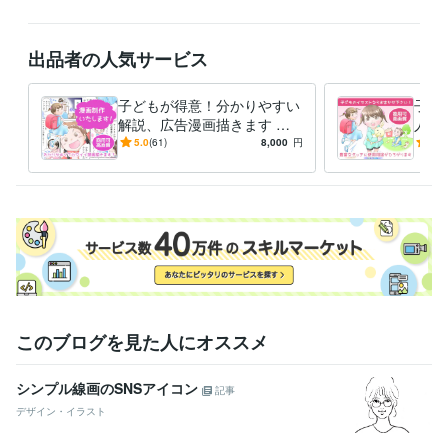
出品者の人気サービス
子どもが得意！分かりやすい
子ど
解説、広告漫画描きます 親
人物
しみやすい優しいタッチで
児書
5.0
(61)
8,000
円
5.0
す！チラシにLP漫画に★商用
絵、
利用可
利用
このブログを見た人にオススメ
シンプル線画のSNSアイコン
記事
デザイン・イラスト