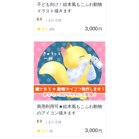
子ども向け！絵本風もこふわ動物
イラスト描きます
くまの 広珠
3,000
4.9
円
(20)
商用利用可★絵本風もこふわ動物
のアイコン描きます
くまの 広珠
3,000
5.0
円
(3)