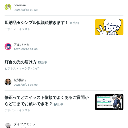
noromimi
2026/03/13 03:59
即納品★シンプル似顔絵描きます！
告知
デザイン・イラスト
アルパッカ
2025/09/20 09:00
灯台の光の届け方
記事
ビジネス・マーケティング
城間勝行
2026/08/04 01:09
修正ってどこイラスト依頼でよくあるご質問か
らどこまでお願いできる？
記事
デザイン・イラスト
ダイフクモチヲ