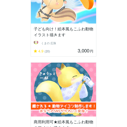
子ども向け！絵本風もこふわ動物
イラスト描きます
くまの 広珠
3,000
4.9
円
(20)
商用利用可★絵本風もこふわ動物