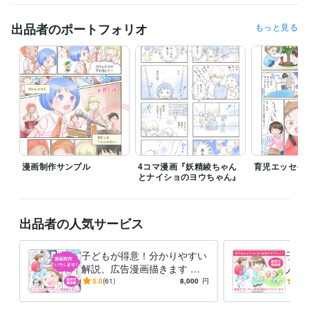
育てはピンチがチャンス！』福村出版（育児漫画・イラスト）
睡眠
医療漫画『眠れぬ森のお医者さん』〈上〉〈下〉主婦の友社
スマ
出品者のポートフォリオ
もっと見る
ホ・タブレットと健康的につき合える子どもの育て方（漫画）
ビジネス・クリエイティブツール
Adobe Photoshop:12年
CLIP STUDIO PAINT:8年
得意分野
イラスト作成・漫画制作
育児漫画、子供向けイラスト、児童書挿絵
癒し系、ふんわりやわらか絵本風イラスト
絵本
子育て
育児
エッセイ
動物
ペット
挿絵
ふんわり
癒し系
漫画
漫画制作サンプル
4コマ漫画『妖精綾ちゃん
育児エッセイ
とナイショのヨウちゃん』
出品者の人気サービス
子どもが得意！分かりやすい
子ど
解説、広告漫画描きます 親
人物
しみやすい優しいタッチで
児書
5.0
(61)
8,000
円
5.0
す！チラシにLP漫画に★商用
絵、
利用可
利用