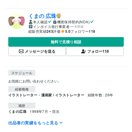
くまの 広珠
本人確認
機密保持契約(NDA)
インボイス発行事業者
未登録
総販売実績
243
評価
5.0
フォロワー
118
無料で見積り相談
メッセージを送る
フォロー
118
スケジュール
お気軽にお問い合わせください。
経験職種
イラストレーター・漫画家 / イラストレーター
経験年数 : 26年
職歴
くまの広珠
1998年7月 ~ 現在
出品者の実績をもっと見る
受賞歴
アルファポリス第11回絵本・児童書大賞「寝かしつけ絵本賞」
『子