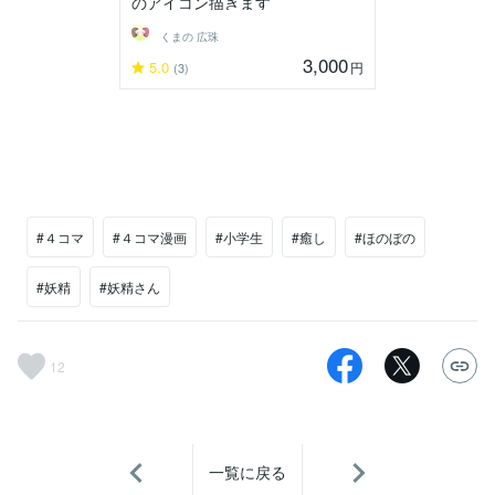
のアイコン描きます
くまの 広珠
3,000
5.0
円
(3)
#４コマ
#４コマ漫画
#小学生
#癒し
#ほのぼの
#妖精
#妖精さん
12
一覧に戻る