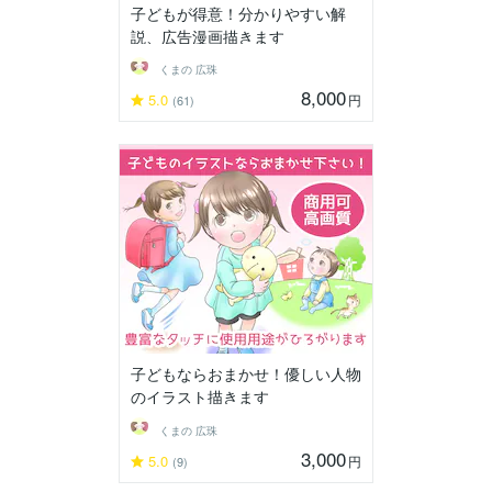
子どもが得意！分かりやすい解
説、広告漫画描きます
くまの 広珠
8,000
5.0
円
(61)
子どもならおまかせ！優しい人物
のイラスト描きます
くまの 広珠
3,000
5.0
円
(9)