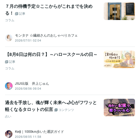
７月の待機予定☆ここからがこれまでを決め
る！
記事
コラム
モンタナ ☆繊細さんのおしゃべりカフェ
2026/07/01 02:04
【8月6日は何の日？】～ハロースクールの日～
記事
コラム
JIIJI出版 井上じゅん
2026/08/06 09:04
過去を手放し、魂が輝く未来へ🌙心がフワッと
軽くなるタロットの伝言
コンテンツ
占い
Keiji｜1000km歩いた通訳ガイド
2026/08/05 11:58