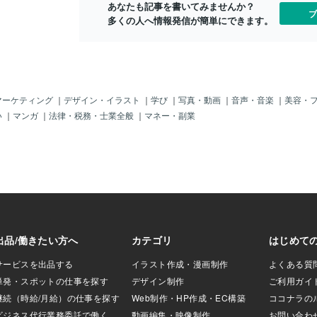
あなたも記事を書いてみませんか？
iveryまで含めて設計し
タから収益予測をAIが出してくれたり、
ブ
多くの人へ情報発信が簡単にできます。
る」だけではな
Googleマップと組み合わせて効率的な配
すい運用の形にす
送ルートの検証もできるようになりま
た流れです。どこ
す。 複数のGoogleサービスを組み合わせ
ったかいちばん迷
た高度な処理が一つのAIによって行える
朝同じ会話スレッ
というのは、これまでの単なるAPI連携と
で本当にいいのか
は違った新しい体験です。 MCPサーバ
スレッドを使い続
は、生成AIやAIエージェントが外部ツー
マーケティング
｜
デザイン・イラスト
｜
学び
｜
写真・動画
｜
音声・音楽
｜
美容・
りやすいです。過
ルのデータ取得や操作を行う際に用いる
い
｜
マンガ
｜
法律・税務・士業全般
｜
マネー・副業
一見便利に思えま
プロトコルの役割も持っています。ユー
、会話履歴がどん
ザーはこれまで自前で管理していたMCP
報を探しにくくな
サーバの運用を気にせず、Googleが提供
きに、その日の判
するリモートMCPサーバにすぐに接続で
いう問題も出てき
きるので、GeminiやChatGPTのような生
すさと見返しやす
成AIを簡単にGoogleのさまざまなサービ
かった、というこ
スと連携できるようになりました。 今後
大きかった学び今
もGoogleは多くの自社サービスにこのフ
のは、AIの朝運用
ルマネージドなリモートMCPサ
と「表の新規配
すいということで
情報や固定メモ