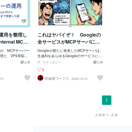
の運用を整理し
これはヤバイぞ！ Googleの
ernal MCP
全サービスがMCPサーバに繋
eliveryまで実
がったらAIグラスとの相性も
が、MCPサーバー
Googleが新たに発表したMCPサーバは、
バッチリではないか！
理と、VPS常駐のi
生成AIをあらゆるGoogleのサービスに簡
して朝に必要な情報を
単に接続できるフルマネージドな仕組み
記事
IT・テクノロジー
記事
iveryの実装です。今回
です。まずはGoogleマップやBigQuery、
0
する」だけではな
Google Compute Engineなど主要なサー
無理なく使い続け
ビスで利用が可能になりました。たとえ
阿修羅ワークス
/21
2025/12/13
めたのが大きな前
ばGeminiのようなAIチャットボットに
きていたかMCPサ
「最寄りの公園までの距離は？」と自然
乗せていく中で、
言語で尋ねると、Googleマップからデー
でなく、どう続け
タを取得して答えてくれたり、BigQuery
1
なっていました。
で巨大なデータの質問も自然言語で実行
、毎日使う中で確
できるようになっています。 しかも、Ag
が追いづらくなっ
ent Development Kit（ADK）を使うこと
2
件中
1 - 2
件
しずつ苦しくなり
で、Gemini 3 Proの基盤技術で自然言語
VPSで常駐させるi
エージェントの構築もサポートされてい
朝に必要な情報だけを
ます。 BigQueryと連携すれば、売上デー