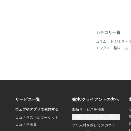
届けるruntime del
ました。「仕組みを作
く、実際に使い続けや
ることを意識して進め
で判断が止まりやすか
いやすかったのは、毎
カテゴリ一覧
ドを起こし続ける運用
という点でした。同じ
コラム
｜
ビジネス・
けると、文脈はつなが
エンタメ・趣味
｜
占
去の流れも見やすく、
す。ただ、その一方で
どん重くなる必要な情
るあとから見返したと
断が追いづらくなると
ます。つまり、続けや
さの両立が意外と難し
とです。今回いちばん
回いちばん大きかった
は、「裏の固定メモ」
達」を分けると続けや
した。土台になる前提
は、