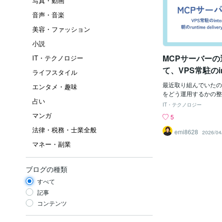
写真・動画
音声・音楽
美容・ファッション
小説
MCPサーバー
IT・テクノロジー
て、VPS常駐のint
ライフスタイル
と朝のruntime d
最近取り組んでいたの
エンタメ・趣味
装しました
をどう運用するかの整
占い
nternal MCP、そ
IT・テクノロジー
届けるruntime del
マンガ
5
は、ただ「動くように
法律・税務・士業全般
く、毎日の運用の中で
emi8628
2026/04
られる形まで落とし込
マネー・副業
進でした。まず何が起
ーバーを実際の運用に
「どう動かすか」だけ
ブログの種類
るかが大きなテーマに
すべて
技術的に実装できても
認が重かったり、履歴
記事
たりすると、運用は少
コンテンツ
ます。だから今回は、
nternal MCPと、