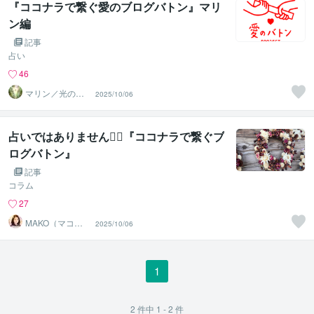
『ココナラで繋ぐ愛のブログバトン』マリ
ン編
記事
占い
46
マリン／光のカ
2025/10/06
ウンセラー
占いではありません🧙‍♀️『ココナラで繋ぐブ
ログバトン』
記事
コラム
27
MAKO（マコ）
2025/10/06
占い♡心寄り添
うヒーラー
1
2
件中
1 - 2
件